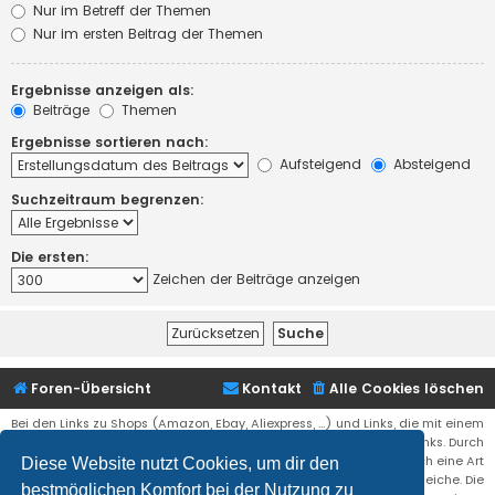
Nur im Betreff der Themen
Nur im ersten Beitrag der Themen
Ergebnisse anzeigen als:
Beiträge
Themen
Ergebnisse sortieren nach:
Aufsteigend
Absteigend
Suchzeitraum begrenzen:
Die ersten:
Zeichen der Beiträge anzeigen
Foren-Übersicht
Kontakt
Alle Cookies löschen
Bei den Links zu Shops (Amazon, Ebay, Aliexpress, ...) und Links, die mit einem
Stern (*) markiert sind, kann es sich um sogenannte Affiliate Links. Durch
den Kauf eines Produktes über einen Affiliate Link erhälte ich eine Art
Diese Website nutzt Cookies, um dir den
Umsatzbeteiligung gutgeschrieben. Für euch bleibt der Preis der gleiche. Die
bestmöglichen Komfort bei der Nutzung zu