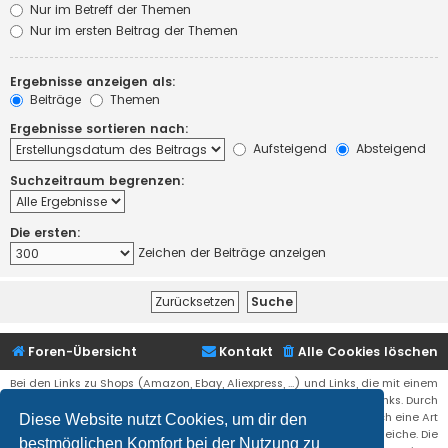
Nur im Betreff der Themen
Nur im ersten Beitrag der Themen
Ergebnisse anzeigen als:
Beiträge
Themen
Ergebnisse sortieren nach:
Aufsteigend
Absteigend
Suchzeitraum begrenzen:
Die ersten:
Zeichen der Beiträge anzeigen
Foren-Übersicht
Kontakt
Alle Cookies löschen
Bei den Links zu Shops (Amazon, Ebay, Aliexpress, ...) und Links, die mit einem
Stern (*) markiert sind, kann es sich um sogenannte Affiliate Links. Durch
den Kauf eines Produktes über einen Affiliate Link erhälte ich eine Art
Diese Website nutzt Cookies, um dir den
Umsatzbeteiligung gutgeschrieben. Für euch bleibt der Preis der gleiche. Die
bestmöglichen Komfort bei der Nutzung zu