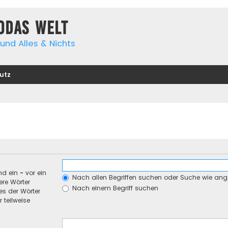
yodas Welt
und Alles & Nichts
utz
nd ein
-
vor ein
Nach allen Begriffen suchen oder Suche wie an
re Wörter
Nach einem Begriff suchen
es der Wörter
 teilweise