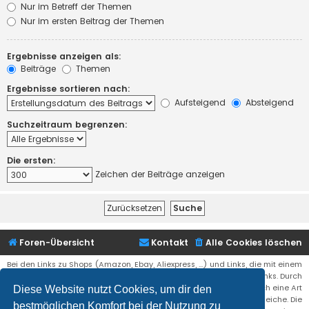
Nur im Betreff der Themen
Nur im ersten Beitrag der Themen
Ergebnisse anzeigen als:
Beiträge
Themen
Ergebnisse sortieren nach:
Aufsteigend
Absteigend
Suchzeitraum begrenzen:
Die ersten:
Zeichen der Beiträge anzeigen
Foren-Übersicht
Kontakt
Alle Cookies löschen
Bei den Links zu Shops (Amazon, Ebay, Aliexpress, ...) und Links, die mit einem
Stern (*) markiert sind, kann es sich um sogenannte Affiliate Links. Durch
den Kauf eines Produktes über einen Affiliate Link erhälte ich eine Art
Diese Website nutzt Cookies, um dir den
Umsatzbeteiligung gutgeschrieben. Für euch bleibt der Preis der gleiche. Die
bestmöglichen Komfort bei der Nutzung zu