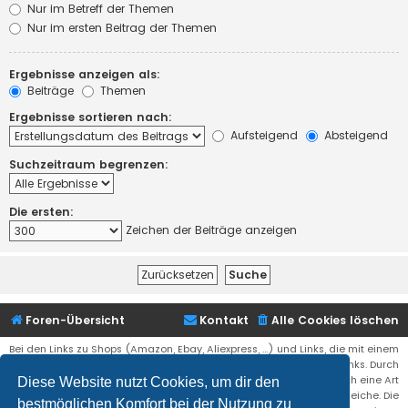
Nur im Betreff der Themen
Nur im ersten Beitrag der Themen
Ergebnisse anzeigen als:
Beiträge
Themen
Ergebnisse sortieren nach:
Aufsteigend
Absteigend
Suchzeitraum begrenzen:
Die ersten:
Zeichen der Beiträge anzeigen
Foren-Übersicht
Kontakt
Alle Cookies löschen
Bei den Links zu Shops (Amazon, Ebay, Aliexpress, ...) und Links, die mit einem
Stern (*) markiert sind, kann es sich um sogenannte Affiliate Links. Durch
den Kauf eines Produktes über einen Affiliate Link erhälte ich eine Art
Diese Website nutzt Cookies, um dir den
Umsatzbeteiligung gutgeschrieben. Für euch bleibt der Preis der gleiche. Die
bestmöglichen Komfort bei der Nutzung zu