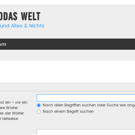
yodas Welt
und Alles & Nichts
utz
nd ein
-
vor ein
Nach allen Begriffen suchen oder Suche wie an
re Wörter
Nach einem Begriff suchen
es der Wörter
 teilweise