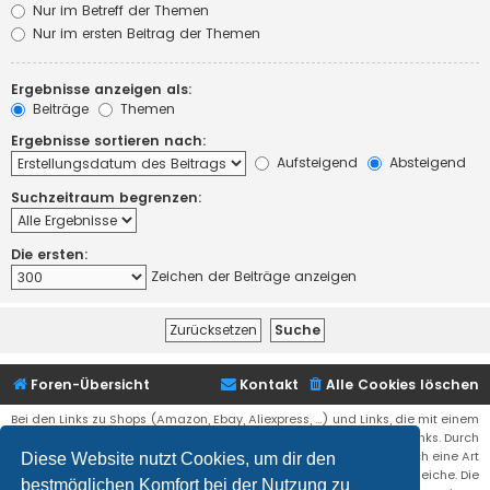
Nur im Betreff der Themen
Nur im ersten Beitrag der Themen
Ergebnisse anzeigen als:
Beiträge
Themen
Ergebnisse sortieren nach:
Aufsteigend
Absteigend
Suchzeitraum begrenzen:
Die ersten:
Zeichen der Beiträge anzeigen
Foren-Übersicht
Kontakt
Alle Cookies löschen
Bei den Links zu Shops (Amazon, Ebay, Aliexpress, ...) und Links, die mit einem
Stern (*) markiert sind, kann es sich um sogenannte Affiliate Links. Durch
den Kauf eines Produktes über einen Affiliate Link erhälte ich eine Art
Diese Website nutzt Cookies, um dir den
Umsatzbeteiligung gutgeschrieben. Für euch bleibt der Preis der gleiche. Die
bestmöglichen Komfort bei der Nutzung zu