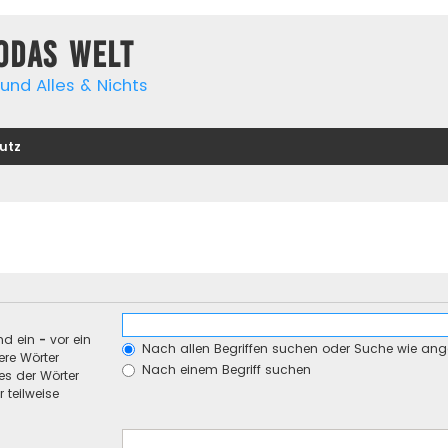
yodas Welt
und Alles & Nichts
utz
nd ein
-
vor ein
Nach allen Begriffen suchen oder Suche wie an
re Wörter
Nach einem Begriff suchen
es der Wörter
 teilweise