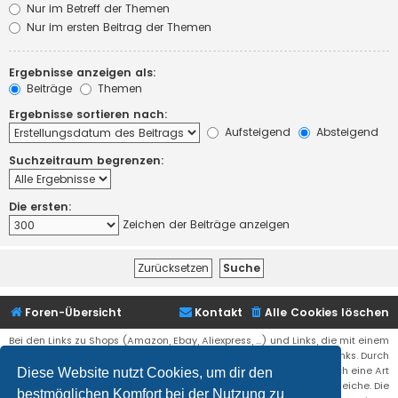
Nur im Betreff der Themen
Nur im ersten Beitrag der Themen
Ergebnisse anzeigen als:
Beiträge
Themen
Ergebnisse sortieren nach:
Aufsteigend
Absteigend
Suchzeitraum begrenzen:
Die ersten:
Zeichen der Beiträge anzeigen
Foren-Übersicht
Kontakt
Alle Cookies löschen
Bei den Links zu Shops (Amazon, Ebay, Aliexpress, ...) und Links, die mit einem
Stern (*) markiert sind, kann es sich um sogenannte Affiliate Links. Durch
den Kauf eines Produktes über einen Affiliate Link erhälte ich eine Art
Diese Website nutzt Cookies, um dir den
Umsatzbeteiligung gutgeschrieben. Für euch bleibt der Preis der gleiche. Die
bestmöglichen Komfort bei der Nutzung zu