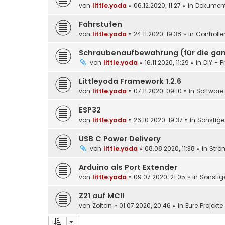
von
little.yoda
»
06.12.2020, 11:27
» in
Dokument
Fahrstufen
von
little.yoda
»
24.11.2020, 19:38
» in
Controlle
Schraubenaufbewahrung (für die gan
von
little.yoda
»
16.11.2020, 11:29
» in
DIY - P
Littleyoda Framework 1.2.6
von
little.yoda
»
07.11.2020, 09:10
» in
Software 
ESP32
von
little.yoda
»
26.10.2020, 19:37
» in
Sonstige
USB C Power Delivery
von
little.yoda
»
08.08.2020, 11:38
» in
Stro
Arduino als Port Extender
von
little.yoda
»
09.07.2020, 21:05
» in
Sonstig
Z21 auf MCII
von
Zoltan
»
01.07.2020, 20:46
» in
Eure Projekt