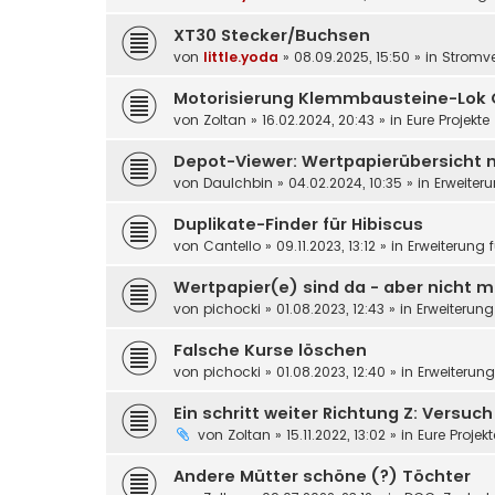
XT30 Stecker/Buchsen
von
little.yoda
»
08.09.2025, 15:50
» in
Stromv
Motorisierung Klemmbausteine-Lok 
von
Zoltan
»
16.02.2024, 20:43
» in
Eure Projekte
Depot-Viewer: Wertpapierübersicht 
von
DauIchbin
»
04.02.2024, 10:35
» in
Erweiter
Duplikate-Finder für Hibiscus
von
Cantello
»
09.11.2023, 13:12
» in
Erweiterung 
Wertpapier(e) sind da - aber nicht m
von
pichocki
»
01.08.2023, 12:43
» in
Erweiterung
Falsche Kurse löschen
von
pichocki
»
01.08.2023, 12:40
» in
Erweiterun
Ein schritt weiter Richtung Z: Versuc
von
Zoltan
»
15.11.2022, 13:02
» in
Eure Projek
Andere Mütter schöne (?) Töchter