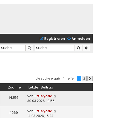
Registrieren
Anmelden
Suche
Suche
Erweiterte Suche
Die Suche ergab 44 Treffer
1
2
Nächste
Zugriffe
Letzter Beitrag
von
little.yoda
14356
30.03.2026, 19:58
von
little.yoda
4969
14.03.2026, 18:24