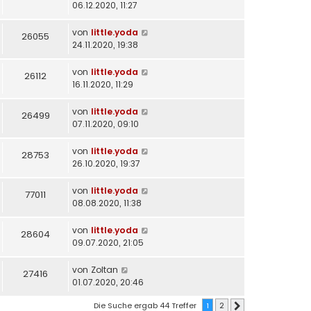
06.12.2020, 11:27
von
little.yoda
26055
24.11.2020, 19:38
von
little.yoda
26112
16.11.2020, 11:29
von
little.yoda
26499
07.11.2020, 09:10
von
little.yoda
28753
26.10.2020, 19:37
von
little.yoda
77011
08.08.2020, 11:38
von
little.yoda
28604
09.07.2020, 21:05
von
Zoltan
27416
01.07.2020, 20:46
Die Suche ergab 44 Treffer
1
2
Nächste