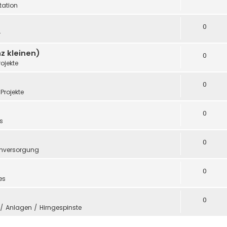
ation
0
r
z kleinen)
0
rojekte
0
Projekte
0
s
0
mversorgung
0
es
0
e / Anlagen / Hirngespinste