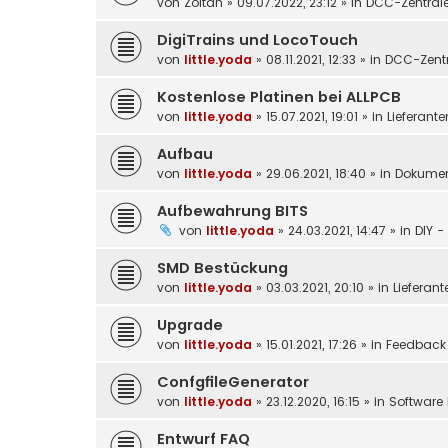
von
Zoltan
»
09.07.2022, 23:12
» in
DCC-Zentral
DigiTrains und LocoTouch
von
little.yoda
»
08.11.2021, 12:33
» in
DCC-Zentr
Kostenlose Platinen bei ALLPCB
von
little.yoda
»
15.07.2021, 19:01
» in
Lieferante
Aufbau
von
little.yoda
»
29.06.2021, 18:40
» in
Dokumen
Aufbewahrung BITS
von
little.yoda
»
24.03.2021, 14:47
» in
DIY -
SMD Bestückung
von
little.yoda
»
03.03.2021, 20:10
» in
Lieferant
Upgrade
von
little.yoda
»
15.01.2021, 17:26
» in
Feedback
ConfgfileGenerator
von
little.yoda
»
23.12.2020, 16:15
» in
Software 
Entwurf FAQ