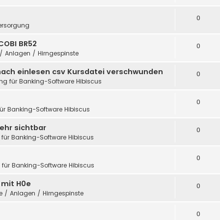
0
ersorgung
COBI BR52
0
 / Anlagen / Hirngespinste
nach einlesen csv Kursdatei verschwunden
0
ung für Banking-Software Hibiscus
0
für Banking-Software Hibiscus
ehr sichtbar
0
 für Banking-Software Hibiscus
0
g für Banking-Software Hibiscus
h mit H0e
0
te / Anlagen / Hirngespinste
0