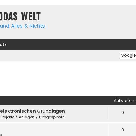
yodas Welt
und Alles & Nichts
utz
Antworten
e elektronischen Grundlagen
0
 Projekte / Anlagen / Hirngespinste
0
es