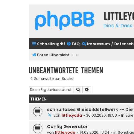
Little
Dies & Dass 
Schnellzugriff
FAQ
Impressum / Datensch
Foren-Übersicht
Unbeantwortete Themen
Zur erweiterten Suche
Suche
Erweiterte Suche
THEMEN
schnurloses Gleisbildstellwerk -- Di
von
little.yoda
»
30.03.2026, 19:58
» in
Eure
Config Generator
von
little.yoda
»
14.03.2026, 18:24
» in
Sonstig