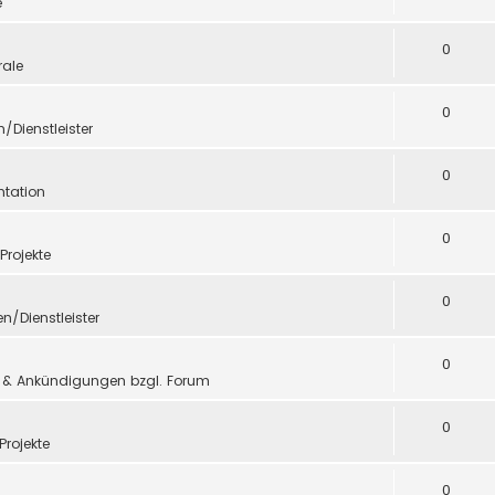
e
0
ale
0
n/Dienstleister
0
tation
0
 Projekte
0
en/Dienstleister
0
 & Ankündigungen bzgl. Forum
0
Projekte
0