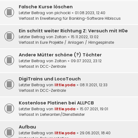
Falsche Kurse löschen
Letzter Beitrag von
pichocki
«
01.08.2023, 12:40
Verfasst in
Erweiterung für Banking-Software Hibiscus
Ein schritt weiter Richtung Z: Versuch mit H0e
Letzter Beitrag von
Zoltan
«
15.11.2022, 13:02
Verfasst in
Eure Projekte / Anlagen / Hirngespinste
Andere Mütter schöne (?) Töchter
Letzter Beitrag von
Zoltan
«
09.07.2022, 23:12
Verfasst in
DCC-Zentrale
DigiTrains und LocoTouch
Letzter Beitrag von
little.yoda
«
08.11.2021, 12:33
Verfasst in
DCC-Zentrale
Kostenlose Platinen bei ALLPCB
Letzter Beitrag von
little.yoda
«
15.07.2021, 19:01
Verfasst in
Lieferanten/Dienstleister
Aufbau
Letzter Beitrag von
little.yoda
«
29.06.2021, 18:40