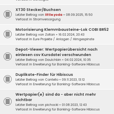
XT30 Stecker/Buchsen
Letzter Beitrag von
little.yoda
«
08.09.2025, 15:50
Verfasst in
Stromversorgung
Motorisierung Klemmbausteine-Lok COBI BR52
Letzter Beitrag von
Zoltan
«
16.02.2024, 20:43
Verfasst in
Eure Projekte / Anlagen / Hirngespinste
Depot-Viewer: Wertpapierübersicht nach
einlesen csv Kursdatei verschwunden
Letzter Beitrag von
DauIchbin
«
04.02.2024, 10:35
Verfasst in
Erweiterung für Banking-Software Hibiscus
Duplikate-Finder für Hibiscus
Letzter Beitrag von
Cantello
«
09.11.2023, 13:12
Verfasst in
Erweiterung für Banking-Software Hibiscus
Wertpapier(e) sind da - aber nicht mehr
sichtbar
Letzter Beitrag von
pichocki
«
01.08.2023, 12:43
Verfasst in
Erweiterung für Banking-Software Hibiscus