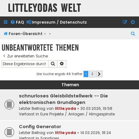
Littleyodas Welt
FAQ
Impressum / Datenschutz
S
Foren-Übersicht
u
Unbeantwortete Themen
c
Zur erweiterten Suche
h
Suche
Erweiterte Suche
e
Die Suche ergab 44 Treffer
1
2
Nächste
Themen
schnurloses Gleisbildstellwerk -- Die
elektronischen Grundlagen
Letzter Beitrag von
little.yoda
«
30.03.2026, 19:58
Verfasst in
Eure Projekte / Anlagen / Hirngespinste
Config Generator
Letzter Beitrag von
little.yoda
«
14.03.2026, 18:24
Verfasst in
Sonstiges