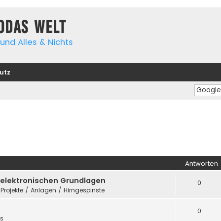
yodas Welt
und Alles & Nichts
utz
Antworten
e elektronischen Grundlagen
0
 Projekte / Anlagen / Hirngespinste
0
es