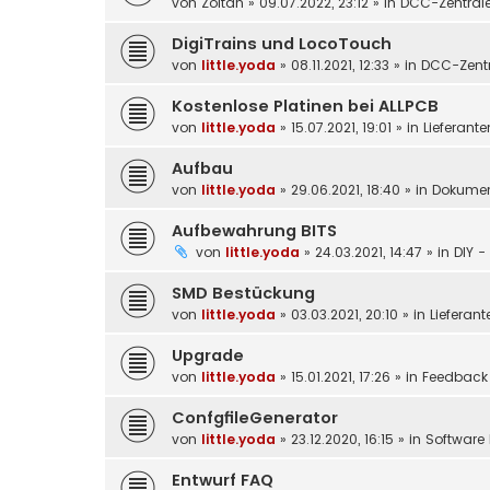
von
Zoltan
»
09.07.2022, 23:12
» in
DCC-Zentral
DigiTrains und LocoTouch
von
little.yoda
»
08.11.2021, 12:33
» in
DCC-Zentr
Kostenlose Platinen bei ALLPCB
von
little.yoda
»
15.07.2021, 19:01
» in
Lieferante
Aufbau
von
little.yoda
»
29.06.2021, 18:40
» in
Dokumen
Aufbewahrung BITS
von
little.yoda
»
24.03.2021, 14:47
» in
DIY -
SMD Bestückung
von
little.yoda
»
03.03.2021, 20:10
» in
Lieferant
Upgrade
von
little.yoda
»
15.01.2021, 17:26
» in
Feedback
ConfgfileGenerator
von
little.yoda
»
23.12.2020, 16:15
» in
Software 
Entwurf FAQ