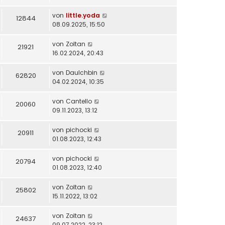
von
little.yoda
12844
08.09.2025, 15:50
von
Zoltan
21921
16.02.2024, 20:43
von
DauIchbin
62820
04.02.2024, 10:35
von
Cantello
20060
09.11.2023, 13:12
von
pichocki
20911
01.08.2023, 12:43
von
pichocki
20794
01.08.2023, 12:40
von
Zoltan
25802
15.11.2022, 13:02
von
Zoltan
24637
09.07.2022, 23:12