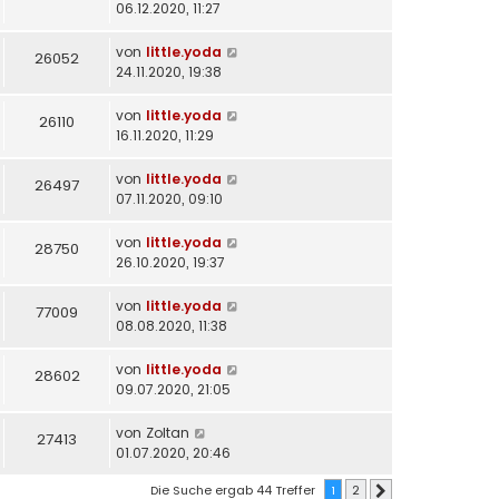
06.12.2020, 11:27
von
little.yoda
26052
24.11.2020, 19:38
von
little.yoda
26110
16.11.2020, 11:29
von
little.yoda
26497
07.11.2020, 09:10
von
little.yoda
28750
26.10.2020, 19:37
von
little.yoda
77009
08.08.2020, 11:38
von
little.yoda
28602
09.07.2020, 21:05
von
Zoltan
27413
01.07.2020, 20:46
Die Suche ergab 44 Treffer
1
2
Nächste