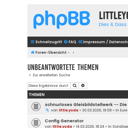
Little
Dies & Dass 
Schnellzugriff
FAQ
Impressum / Datensch
Foren-Übersicht
Unbeantwortete Themen
Zur erweiterten Suche
Suche
Erweiterte Suche
THEMEN
schnurloses Gleisbildstellwerk -- Di
von
little.yoda
»
30.03.2026, 19:58
» in
Eure
Config Generator
von
little.yoda
»
14.03.2026, 18:24
» in
Sonstig