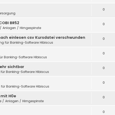
0
ersorgung
COBI BR52
0
 / Anlagen / Hirngespinste
nach einlesen csv Kursdatei verschwunden
0
ung für Banking-Software Hibiscus
0
für Banking-Software Hibiscus
ehr sichtbar
0
 für Banking-Software Hibiscus
0
g für Banking-Software Hibiscus
h mit H0e
0
te / Anlagen / Hirngespinste
0