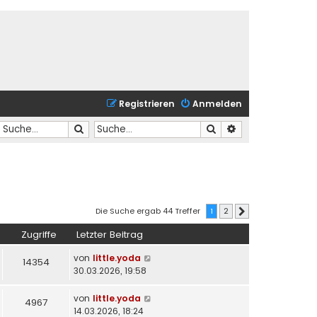
Registrieren
Anmelden
Suche
Suche
Erweiterte Suche
Die Suche ergab 44 Treffer
1
2
Nächste
Zugriffe
Letzter Beitrag
von
little.yoda
14354
30.03.2026, 19:58
von
little.yoda
4967
14.03.2026, 18:24