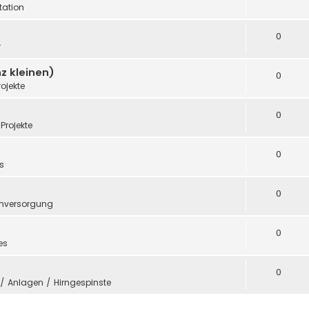
ation
0
r
z kleinen)
0
rojekte
0
Projekte
0
s
0
mversorgung
0
es
0
e / Anlagen / Hirngespinste