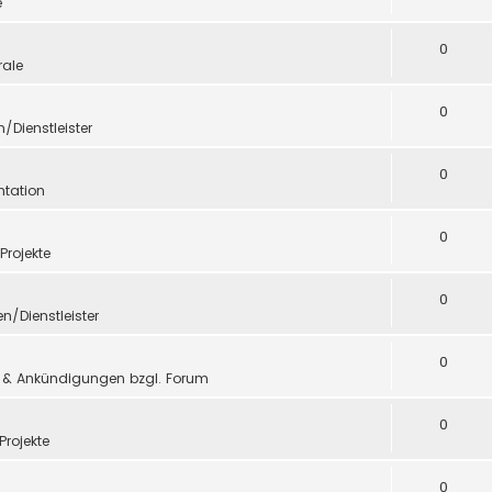
e
0
ale
0
n/Dienstleister
0
tation
0
 Projekte
0
en/Dienstleister
0
 & Ankündigungen bzgl. Forum
0
Projekte
0