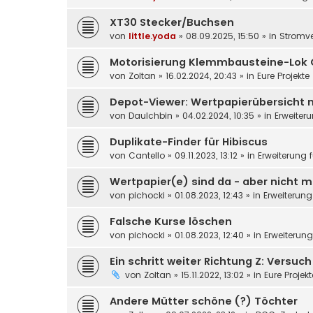
XT30 Stecker/Buchsen
von
little.yoda
»
08.09.2025, 15:50
» in
Stromv
Motorisierung Klemmbausteine-Lok 
von
Zoltan
»
16.02.2024, 20:43
» in
Eure Projekte
Depot-Viewer: Wertpapierübersicht 
von
DauIchbin
»
04.02.2024, 10:35
» in
Erweiter
Duplikate-Finder für Hibiscus
von
Cantello
»
09.11.2023, 13:12
» in
Erweiterung 
Wertpapier(e) sind da - aber nicht m
von
pichocki
»
01.08.2023, 12:43
» in
Erweiterung
Falsche Kurse löschen
von
pichocki
»
01.08.2023, 12:40
» in
Erweiterun
Ein schritt weiter Richtung Z: Versuc
von
Zoltan
»
15.11.2022, 13:02
» in
Eure Projek
Andere Mütter schöne (?) Töchter