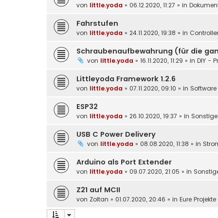
von
little.yoda
»
06.12.2020, 11:27
» in
Dokument
Fahrstufen
von
little.yoda
»
24.11.2020, 19:38
» in
Controlle
Schraubenaufbewahrung (für die gan
von
little.yoda
»
16.11.2020, 11:29
» in
DIY - P
Littleyoda Framework 1.2.6
von
little.yoda
»
07.11.2020, 09:10
» in
Software 
ESP32
von
little.yoda
»
26.10.2020, 19:37
» in
Sonstige
USB C Power Delivery
von
little.yoda
»
08.08.2020, 11:38
» in
Stro
Arduino als Port Extender
von
little.yoda
»
09.07.2020, 21:05
» in
Sonstig
Z21 auf MCII
von
Zoltan
»
01.07.2020, 20:46
» in
Eure Projekt