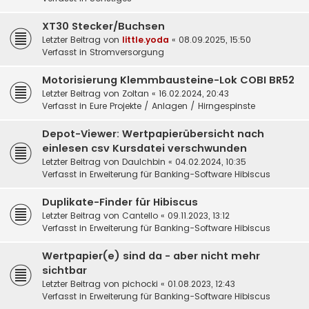
XT30 Stecker/Buchsen
Letzter Beitrag von
little.yoda
«
08.09.2025, 15:50
Verfasst in
Stromversorgung
Motorisierung Klemmbausteine-Lok COBI BR52
Letzter Beitrag von
Zoltan
«
16.02.2024, 20:43
Verfasst in
Eure Projekte / Anlagen / Hirngespinste
Depot-Viewer: Wertpapierübersicht nach
einlesen csv Kursdatei verschwunden
Letzter Beitrag von
DauIchbin
«
04.02.2024, 10:35
Verfasst in
Erweiterung für Banking-Software Hibiscus
Duplikate-Finder für Hibiscus
Letzter Beitrag von
Cantello
«
09.11.2023, 13:12
Verfasst in
Erweiterung für Banking-Software Hibiscus
Wertpapier(e) sind da - aber nicht mehr
sichtbar
Letzter Beitrag von
pichocki
«
01.08.2023, 12:43
Verfasst in
Erweiterung für Banking-Software Hibiscus