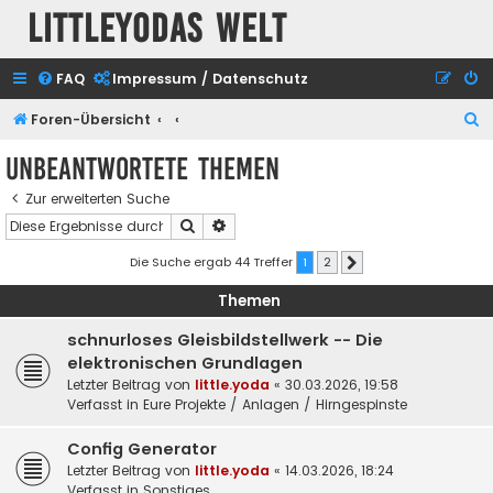
Littleyodas Welt
FAQ
Impressum / Datenschutz
S
Foren-Übersicht
u
Unbeantwortete Themen
c
Zur erweiterten Suche
h
Suche
Erweiterte Suche
e
Die Suche ergab 44 Treffer
1
2
Nächste
Themen
schnurloses Gleisbildstellwerk -- Die
elektronischen Grundlagen
Letzter Beitrag von
little.yoda
«
30.03.2026, 19:58
Verfasst in
Eure Projekte / Anlagen / Hirngespinste
Config Generator
Letzter Beitrag von
little.yoda
«
14.03.2026, 18:24
Verfasst in
Sonstiges