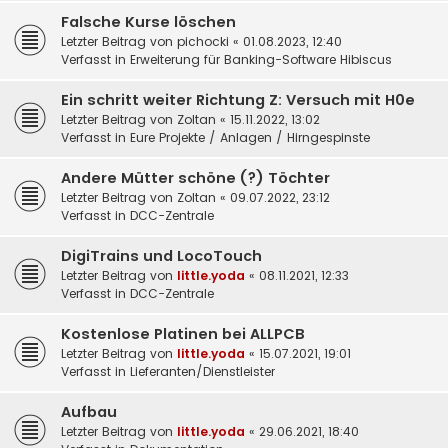
Falsche Kurse löschen
Letzter Beitrag von
pichocki
«
01.08.2023, 12:40
Verfasst in
Erweiterung für Banking-Software Hibiscus
Ein schritt weiter Richtung Z: Versuch mit H0e
Letzter Beitrag von
Zoltan
«
15.11.2022, 13:02
Verfasst in
Eure Projekte / Anlagen / Hirngespinste
Andere Mütter schöne (?) Töchter
Letzter Beitrag von
Zoltan
«
09.07.2022, 23:12
Verfasst in
DCC-Zentrale
DigiTrains und LocoTouch
Letzter Beitrag von
little.yoda
«
08.11.2021, 12:33
Verfasst in
DCC-Zentrale
Kostenlose Platinen bei ALLPCB
Letzter Beitrag von
little.yoda
«
15.07.2021, 19:01
Verfasst in
Lieferanten/Dienstleister
Aufbau
Letzter Beitrag von
little.yoda
«
29.06.2021, 18:40