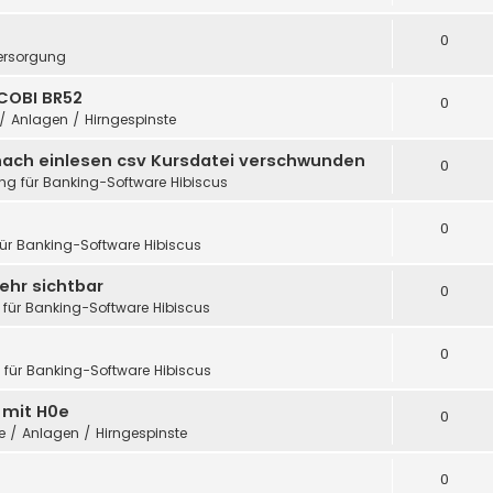
0
ersorgung
COBI BR52
0
 / Anlagen / Hirngespinste
nach einlesen csv Kursdatei verschwunden
0
ung für Banking-Software Hibiscus
0
für Banking-Software Hibiscus
ehr sichtbar
0
 für Banking-Software Hibiscus
0
g für Banking-Software Hibiscus
h mit H0e
0
te / Anlagen / Hirngespinste
0