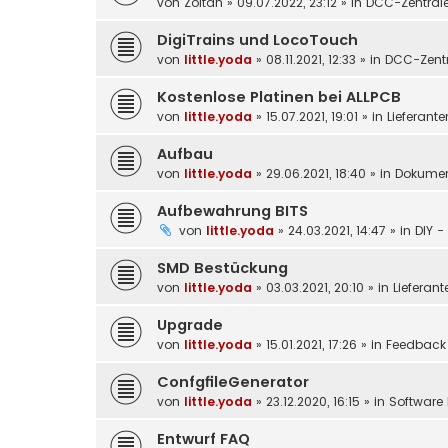
von
Zoltan
»
09.07.2022, 23:12
» in
DCC-Zentral
DigiTrains und LocoTouch
von
little.yoda
»
08.11.2021, 12:33
» in
DCC-Zentr
Kostenlose Platinen bei ALLPCB
von
little.yoda
»
15.07.2021, 19:01
» in
Lieferante
Aufbau
von
little.yoda
»
29.06.2021, 18:40
» in
Dokumen
Aufbewahrung BITS
von
little.yoda
»
24.03.2021, 14:47
» in
DIY -
SMD Bestückung
von
little.yoda
»
03.03.2021, 20:10
» in
Lieferant
Upgrade
von
little.yoda
»
15.01.2021, 17:26
» in
Feedback
ConfgfileGenerator
von
little.yoda
»
23.12.2020, 16:15
» in
Software 
Entwurf FAQ