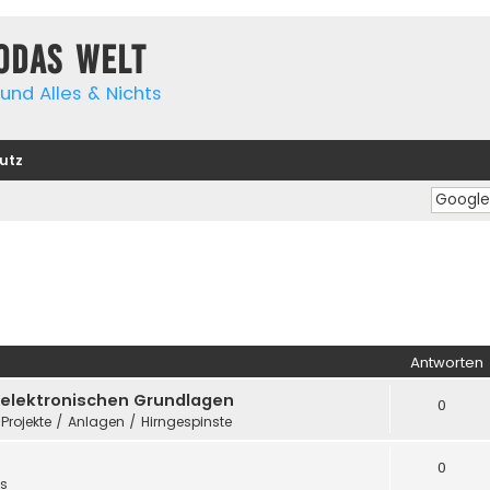
yodas Welt
und Alles & Nichts
utz
Antworten
e elektronischen Grundlagen
0
 Projekte / Anlagen / Hirngespinste
0
es