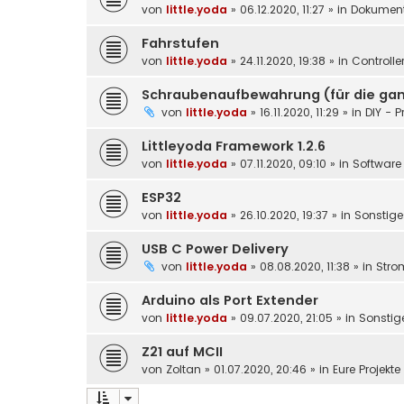
von
little.yoda
»
06.12.2020, 11:27
» in
Dokument
Fahrstufen
von
little.yoda
»
24.11.2020, 19:38
» in
Controlle
Schraubenaufbewahrung (für die gan
von
little.yoda
»
16.11.2020, 11:29
» in
DIY - P
Littleyoda Framework 1.2.6
von
little.yoda
»
07.11.2020, 09:10
» in
Software 
ESP32
von
little.yoda
»
26.10.2020, 19:37
» in
Sonstige
USB C Power Delivery
von
little.yoda
»
08.08.2020, 11:38
» in
Stro
Arduino als Port Extender
von
little.yoda
»
09.07.2020, 21:05
» in
Sonstig
Z21 auf MCII
von
Zoltan
»
01.07.2020, 20:46
» in
Eure Projekt