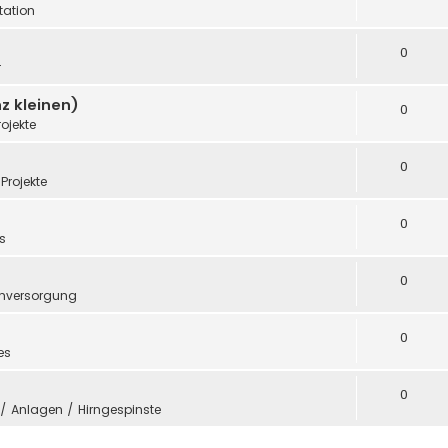
ation
0
r
z kleinen)
0
rojekte
0
Projekte
0
s
0
mversorgung
0
es
0
e / Anlagen / Hirngespinste