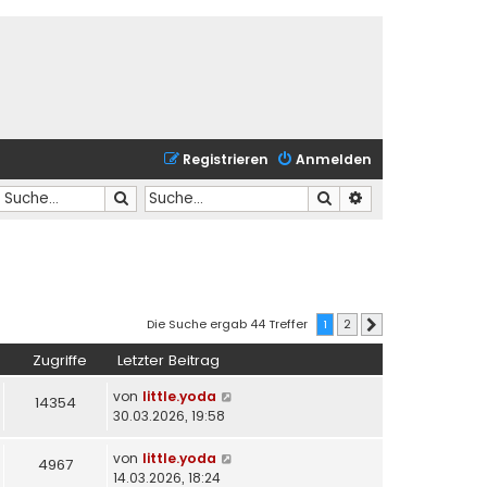
Registrieren
Anmelden
Suche
Suche
Erweiterte Suche
Die Suche ergab 44 Treffer
1
2
Nächste
Zugriffe
Letzter Beitrag
von
little.yoda
14354
30.03.2026, 19:58
von
little.yoda
4967
14.03.2026, 18:24