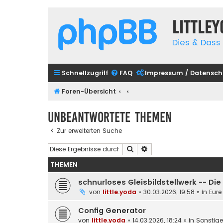
Little
Dies & Dass 
Schnellzugriff
FAQ
Impressum / Datensch
Foren-Übersicht
Unbeantwortete Themen
Zur erweiterten Suche
Suche
Erweiterte Suche
THEMEN
schnurloses Gleisbildstellwerk -- Di
von
little.yoda
»
30.03.2026, 19:58
» in
Eure
Config Generator
von
little.yoda
»
14.03.2026, 18:24
» in
Sonstig