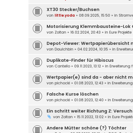
XT30 Stecker/Buchsen
von
little.yoda
»
08.09.2025, 15:50
» in
Stromv
Motorisierung Klemmbausteine-Lok 
von
Zoltan
»
16.02.2024, 20:43
» in
Eure Projekte
Depot-Viewer: Wertpapierübersicht 
von
DauIchbin
»
04.02.2024, 10:35
» in
Erweiter
Duplikate-Finder für Hibiscus
von
Cantello
»
09.11.2023, 13:12
» in
Erweiterung 
Wertpapier(e) sind da - aber nicht m
von
pichocki
»
01.08.2023, 12:43
» in
Erweiterung
Falsche Kurse löschen
von
pichocki
»
01.08.2023, 12:40
» in
Erweiterun
Ein schritt weiter Richtung Z: Versuc
von
Zoltan
»
15.11.2022, 13:02
» in
Eure Projek
Andere Mütter schöne (?) Töchter