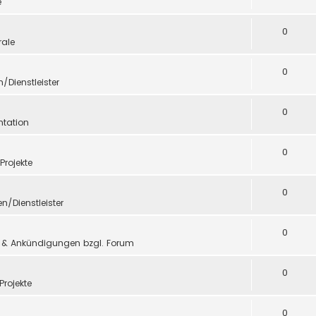
e
0
ale
0
n/Dienstleister
0
tation
0
 Projekte
0
en/Dienstleister
0
 & Ankündigungen bzgl. Forum
0
Projekte
0