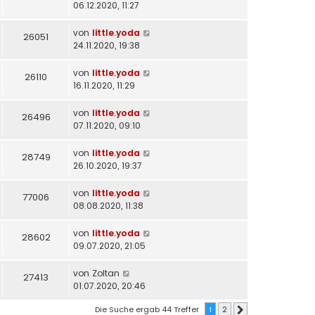
06.12.2020, 11:27
von
little.yoda
26051
24.11.2020, 19:38
von
little.yoda
26110
16.11.2020, 11:29
von
little.yoda
26496
07.11.2020, 09:10
von
little.yoda
28749
26.10.2020, 19:37
von
little.yoda
77006
08.08.2020, 11:38
von
little.yoda
28602
09.07.2020, 21:05
von
Zoltan
27413
01.07.2020, 20:46
Die Suche ergab 44 Treffer
1
2
Nächste