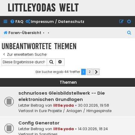
Littleyodas Welt
FAQ
Impressum / Datenschutz
S
Foren-Übersicht
u
Unbeantwortete Themen
c
Zur erweiterten Suche
h
Suche
Erweiterte Suche
e
Die Suche ergab 44 Treffer
1
2
Nächste
Themen
schnurloses Gleisbildstellwerk -- Die
elektronischen Grundlagen
Letzter Beitrag von
little.yoda
«
30.03.2026, 19:58
Verfasst in
Eure Projekte / Anlagen / Hirngespinste
Config Generator
Letzter Beitrag von
little.yoda
«
14.03.2026, 18:24
Verfasst in
Sonstiges