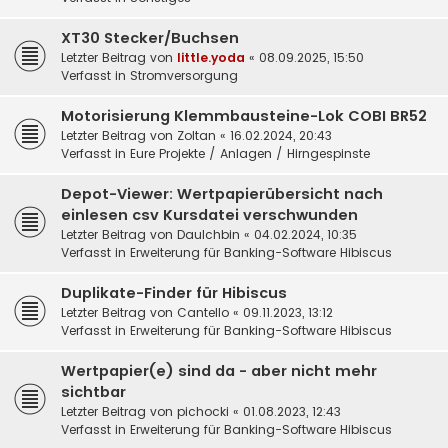
XT30 Stecker/Buchsen
Letzter Beitrag von
little.yoda
«
08.09.2025, 15:50
Verfasst in
Stromversorgung
Motorisierung Klemmbausteine-Lok COBI BR52
Letzter Beitrag von
Zoltan
«
16.02.2024, 20:43
Verfasst in
Eure Projekte / Anlagen / Hirngespinste
Depot-Viewer: Wertpapierübersicht nach
einlesen csv Kursdatei verschwunden
Letzter Beitrag von
DauIchbin
«
04.02.2024, 10:35
Verfasst in
Erweiterung für Banking-Software Hibiscus
Duplikate-Finder für Hibiscus
Letzter Beitrag von
Cantello
«
09.11.2023, 13:12
Verfasst in
Erweiterung für Banking-Software Hibiscus
Wertpapier(e) sind da - aber nicht mehr
sichtbar
Letzter Beitrag von
pichocki
«
01.08.2023, 12:43
Verfasst in
Erweiterung für Banking-Software Hibiscus