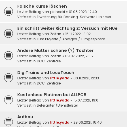
Falsche Kurse löschen
Letzter Beitrag von
pichocki
«
01.08.2023, 12:40
Verfasst in
Erweiterung für Banking-Software Hibiscus
Ein schritt weiter Richtung Z: Versuch mit H0e
Letzter Beitrag von
Zoltan
«
15.11.2022, 13:02
Verfasst in
Eure Projekte / Anlagen / Hirngespinste
Andere Mütter schöne (?) Töchter
Letzter Beitrag von
Zoltan
«
09.07.2022, 23:12
Verfasst in
DCC-Zentrale
DigiTrains und LocoTouch
Letzter Beitrag von
little.yoda
«
08.11.2021, 12:33
Verfasst in
DCC-Zentrale
Kostenlose Platinen bei ALLPCB
Letzter Beitrag von
little.yoda
«
15.07.2021, 19:01
Verfasst in
Lieferanten/Dienstleister
Aufbau
Letzter Beitrag von
little.yoda
«
29.06.2021, 18:40