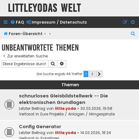
Littleyodas Welt
FAQ
Impressum / Datenschutz
S
Foren-Übersicht
u
Unbeantwortete Themen
c
Zur erweiterten Suche
h
Suche
Erweiterte Suche
e
Die Suche ergab 44 Treffer
1
2
Nächste
Themen
schnurloses Gleisbildstellwerk -- Die
elektronischen Grundlagen
Letzter Beitrag von
little.yoda
«
30.03.2026, 19:58
Verfasst in
Eure Projekte / Anlagen / Hirngespinste
Config Generator
Letzter Beitrag von
little.yoda
«
14.03.2026, 18:24
Verfasst in
Sonstiges