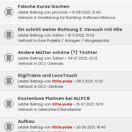
Falsche Kurse löschen
Letzter Beitrag von
pichocki
«
01.08.2023, 12:40
Verfasst in
Erweiterung für Banking-Software Hibiscus
Ein schritt weiter Richtung Z: Versuch mit H0e
Letzter Beitrag von
Zoltan
«
15.11.2022, 13:02
Verfasst in
Eure Projekte / Anlagen / Hirngespinste
Andere Mütter schöne (?) Töchter
Letzter Beitrag von
Zoltan
«
09.07.2022, 23:12
Verfasst in
DCC-Zentrale
DigiTrains und LocoTouch
Letzter Beitrag von
little.yoda
«
08.11.2021, 12:33
Verfasst in
DCC-Zentrale
Kostenlose Platinen bei ALLPCB
Letzter Beitrag von
little.yoda
«
15.07.2021, 19:01
Verfasst in
Lieferanten/Dienstleister
Aufbau
Letzter Beitrag von
little.yoda
«
29.06.2021, 18:40