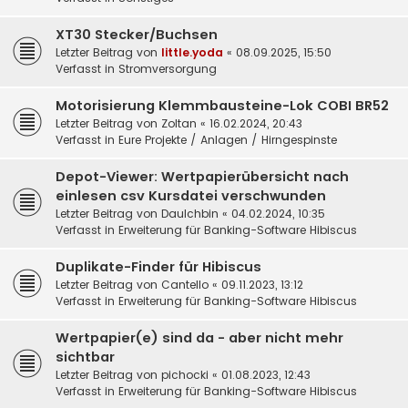
XT30 Stecker/Buchsen
Letzter Beitrag von
little.yoda
«
08.09.2025, 15:50
Verfasst in
Stromversorgung
Motorisierung Klemmbausteine-Lok COBI BR52
Letzter Beitrag von
Zoltan
«
16.02.2024, 20:43
Verfasst in
Eure Projekte / Anlagen / Hirngespinste
Depot-Viewer: Wertpapierübersicht nach
einlesen csv Kursdatei verschwunden
Letzter Beitrag von
DauIchbin
«
04.02.2024, 10:35
Verfasst in
Erweiterung für Banking-Software Hibiscus
Duplikate-Finder für Hibiscus
Letzter Beitrag von
Cantello
«
09.11.2023, 13:12
Verfasst in
Erweiterung für Banking-Software Hibiscus
Wertpapier(e) sind da - aber nicht mehr
sichtbar
Letzter Beitrag von
pichocki
«
01.08.2023, 12:43
Verfasst in
Erweiterung für Banking-Software Hibiscus