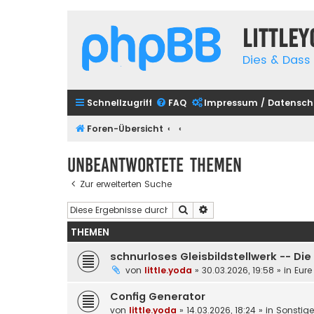
Little
Dies & Dass 
Schnellzugriff
FAQ
Impressum / Datensch
Foren-Übersicht
Unbeantwortete Themen
Zur erweiterten Suche
Suche
Erweiterte Suche
THEMEN
schnurloses Gleisbildstellwerk -- Di
von
little.yoda
»
30.03.2026, 19:58
» in
Eure
Config Generator
von
little.yoda
»
14.03.2026, 18:24
» in
Sonstig