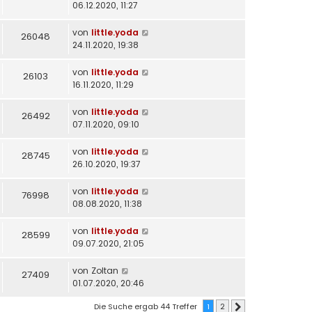
06.12.2020, 11:27
von
little.yoda
26048
24.11.2020, 19:38
von
little.yoda
26103
16.11.2020, 11:29
von
little.yoda
26492
07.11.2020, 09:10
von
little.yoda
28745
26.10.2020, 19:37
von
little.yoda
76998
08.08.2020, 11:38
von
little.yoda
28599
09.07.2020, 21:05
von
Zoltan
27409
01.07.2020, 20:46
Die Suche ergab 44 Treffer
1
2
Nächste