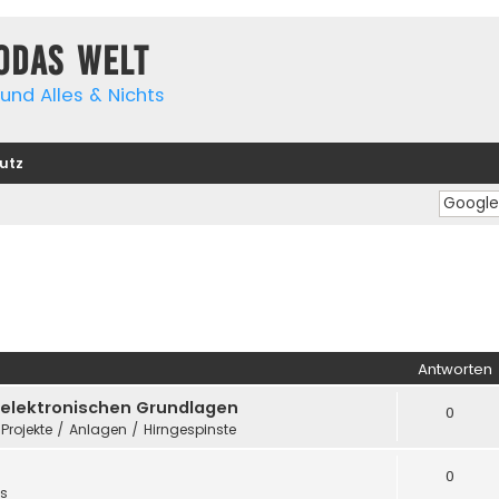
yodas Welt
und Alles & Nichts
utz
Antworten
e elektronischen Grundlagen
0
 Projekte / Anlagen / Hirngespinste
0
es