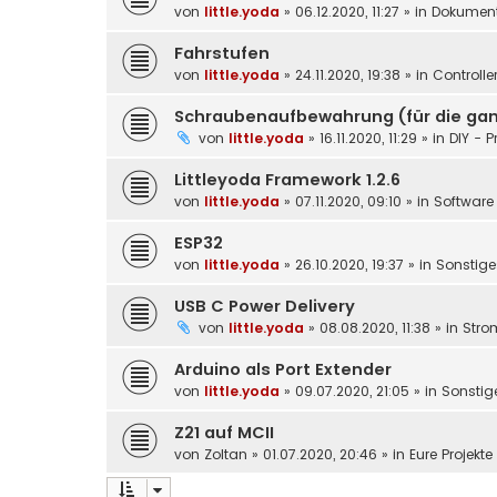
von
little.yoda
»
06.12.2020, 11:27
» in
Dokument
Fahrstufen
von
little.yoda
»
24.11.2020, 19:38
» in
Controlle
Schraubenaufbewahrung (für die gan
von
little.yoda
»
16.11.2020, 11:29
» in
DIY - P
Littleyoda Framework 1.2.6
von
little.yoda
»
07.11.2020, 09:10
» in
Software 
ESP32
von
little.yoda
»
26.10.2020, 19:37
» in
Sonstige
USB C Power Delivery
von
little.yoda
»
08.08.2020, 11:38
» in
Stro
Arduino als Port Extender
von
little.yoda
»
09.07.2020, 21:05
» in
Sonstig
Z21 auf MCII
von
Zoltan
»
01.07.2020, 20:46
» in
Eure Projekt