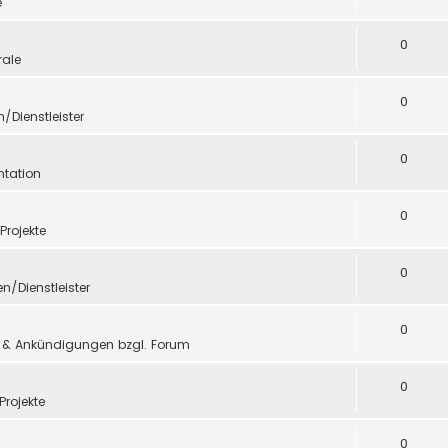
e
0
ale
0
n/Dienstleister
0
tation
0
 Projekte
0
en/Dienstleister
0
 & Ankündigungen bzgl. Forum
0
Projekte
0