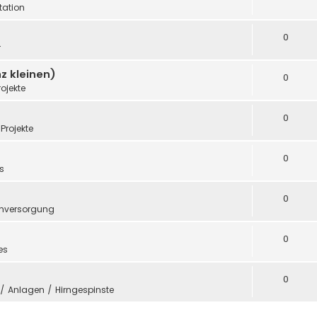
ation
0
r
z kleinen)
0
rojekte
0
Projekte
0
s
0
mversorgung
0
es
0
e / Anlagen / Hirngespinste