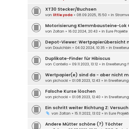
XT30 Stecker/Buchsen
von
little.yoda
»
08.09.2025, 15:50
» in
Stromv
Motorisierung Klemmbausteine-Lok 
von
Zoltan
»
16.02.2024, 20:43
» in
Eure Projekte
Depot-Viewer: Wertpapierübersicht 
von
DauIchbin
»
04.02.2024, 10:35
» in
Erweiter
Duplikate-Finder für Hibiscus
von
Cantello
»
09.11.2023, 13:12
» in
Erweiterung 
Wertpapier(e) sind da - aber nicht m
von
pichocki
»
01.08.2023, 12:43
» in
Erweiterung
Falsche Kurse löschen
von
pichocki
»
01.08.2023, 12:40
» in
Erweiterun
Ein schritt weiter Richtung Z: Versuc
von
Zoltan
»
15.11.2022, 13:02
» in
Eure Projek
Andere Mütter schöne (?) Töchter