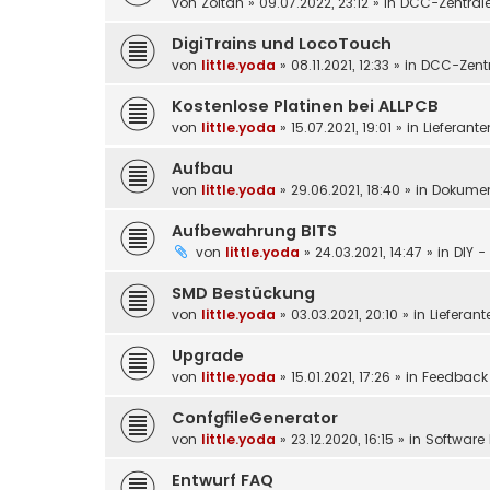
von
Zoltan
»
09.07.2022, 23:12
» in
DCC-Zentral
DigiTrains und LocoTouch
von
little.yoda
»
08.11.2021, 12:33
» in
DCC-Zentr
Kostenlose Platinen bei ALLPCB
von
little.yoda
»
15.07.2021, 19:01
» in
Lieferante
Aufbau
von
little.yoda
»
29.06.2021, 18:40
» in
Dokumen
Aufbewahrung BITS
von
little.yoda
»
24.03.2021, 14:47
» in
DIY -
SMD Bestückung
von
little.yoda
»
03.03.2021, 20:10
» in
Lieferant
Upgrade
von
little.yoda
»
15.01.2021, 17:26
» in
Feedback
ConfgfileGenerator
von
little.yoda
»
23.12.2020, 16:15
» in
Software 
Entwurf FAQ