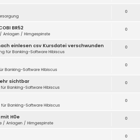
0
ersorgung
COBI BR52
0
 / Anlagen / Hirngespinste
nach einlesen csv Kursdatei verschwunden
0
ung für Banking-Software Hibiscus
0
für Banking-Software Hibiscus
ehr sichtbar
0
 für Banking-Software Hibiscus
0
g für Banking-Software Hibiscus
h mit H0e
0
te / Anlagen / Hirngespinste
0