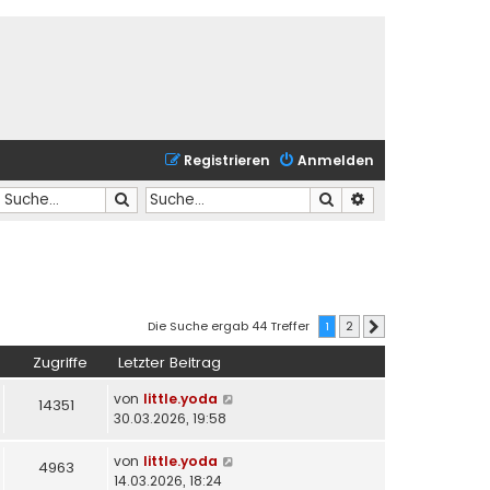
Registrieren
Anmelden
Suche
Suche
Erweiterte Suche
Die Suche ergab 44 Treffer
1
2
Nächste
Zugriffe
Letzter Beitrag
von
little.yoda
14351
30.03.2026, 19:58
von
little.yoda
4963
14.03.2026, 18:24