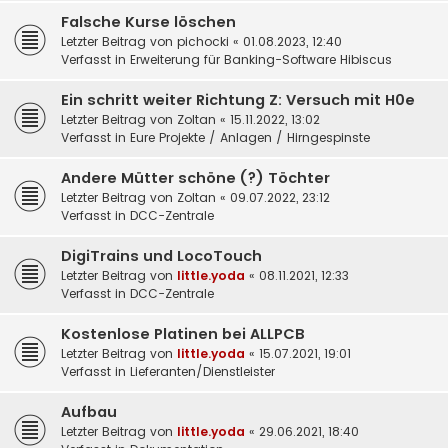
Falsche Kurse löschen
Letzter Beitrag von
pichocki
«
01.08.2023, 12:40
Verfasst in
Erweiterung für Banking-Software Hibiscus
Ein schritt weiter Richtung Z: Versuch mit H0e
Letzter Beitrag von
Zoltan
«
15.11.2022, 13:02
Verfasst in
Eure Projekte / Anlagen / Hirngespinste
Andere Mütter schöne (?) Töchter
Letzter Beitrag von
Zoltan
«
09.07.2022, 23:12
Verfasst in
DCC-Zentrale
DigiTrains und LocoTouch
Letzter Beitrag von
little.yoda
«
08.11.2021, 12:33
Verfasst in
DCC-Zentrale
Kostenlose Platinen bei ALLPCB
Letzter Beitrag von
little.yoda
«
15.07.2021, 19:01
Verfasst in
Lieferanten/Dienstleister
Aufbau
Letzter Beitrag von
little.yoda
«
29.06.2021, 18:40