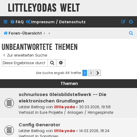
Littleyodas Welt
FAQ
Impressum / Datenschutz
S
Foren-Übersicht
u
Unbeantwortete Themen
c
Zur erweiterten Suche
h
Suche
Erweiterte Suche
e
Die Suche ergab 44 Treffer
1
2
Nächste
Themen
schnurloses Gleisbildstellwerk -- Die
elektronischen Grundlagen
Letzter Beitrag von
little.yoda
«
30.03.2026, 19:58
Verfasst in
Eure Projekte / Anlagen / Hirngespinste
Config Generator
Letzter Beitrag von
little.yoda
«
14.03.2026, 18:24
Verfasst in
Sonstiges