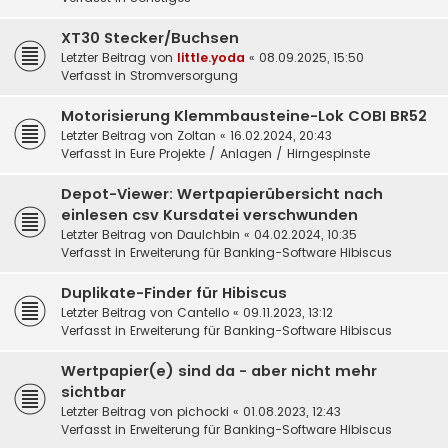
XT30 Stecker/Buchsen
Letzter Beitrag von
little.yoda
«
08.09.2025, 15:50
Verfasst in
Stromversorgung
Motorisierung Klemmbausteine-Lok COBI BR52
Letzter Beitrag von
Zoltan
«
16.02.2024, 20:43
Verfasst in
Eure Projekte / Anlagen / Hirngespinste
Depot-Viewer: Wertpapierübersicht nach
einlesen csv Kursdatei verschwunden
Letzter Beitrag von
DauIchbin
«
04.02.2024, 10:35
Verfasst in
Erweiterung für Banking-Software Hibiscus
Duplikate-Finder für Hibiscus
Letzter Beitrag von
Cantello
«
09.11.2023, 13:12
Verfasst in
Erweiterung für Banking-Software Hibiscus
Wertpapier(e) sind da - aber nicht mehr
sichtbar
Letzter Beitrag von
pichocki
«
01.08.2023, 12:43
Verfasst in
Erweiterung für Banking-Software Hibiscus