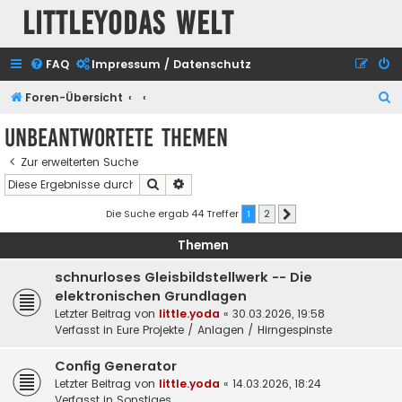
Littleyodas Welt
FAQ
Impressum / Datenschutz
S
Foren-Übersicht
u
Unbeantwortete Themen
c
Zur erweiterten Suche
h
Suche
Erweiterte Suche
e
Die Suche ergab 44 Treffer
1
2
Nächste
Themen
schnurloses Gleisbildstellwerk -- Die
elektronischen Grundlagen
Letzter Beitrag von
little.yoda
«
30.03.2026, 19:58
Verfasst in
Eure Projekte / Anlagen / Hirngespinste
Config Generator
Letzter Beitrag von
little.yoda
«
14.03.2026, 18:24
Verfasst in
Sonstiges