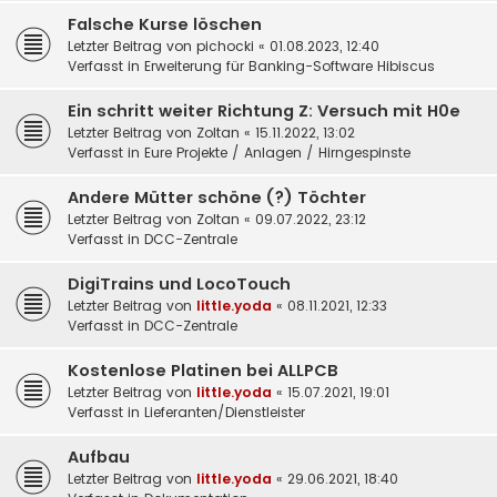
Falsche Kurse löschen
Letzter Beitrag von
pichocki
«
01.08.2023, 12:40
Verfasst in
Erweiterung für Banking-Software Hibiscus
Ein schritt weiter Richtung Z: Versuch mit H0e
Letzter Beitrag von
Zoltan
«
15.11.2022, 13:02
Verfasst in
Eure Projekte / Anlagen / Hirngespinste
Andere Mütter schöne (?) Töchter
Letzter Beitrag von
Zoltan
«
09.07.2022, 23:12
Verfasst in
DCC-Zentrale
DigiTrains und LocoTouch
Letzter Beitrag von
little.yoda
«
08.11.2021, 12:33
Verfasst in
DCC-Zentrale
Kostenlose Platinen bei ALLPCB
Letzter Beitrag von
little.yoda
«
15.07.2021, 19:01
Verfasst in
Lieferanten/Dienstleister
Aufbau
Letzter Beitrag von
little.yoda
«
29.06.2021, 18:40