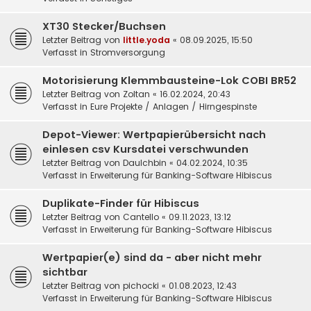
XT30 Stecker/Buchsen
Letzter Beitrag von
little.yoda
«
08.09.2025, 15:50
Verfasst in
Stromversorgung
Motorisierung Klemmbausteine-Lok COBI BR52
Letzter Beitrag von
Zoltan
«
16.02.2024, 20:43
Verfasst in
Eure Projekte / Anlagen / Hirngespinste
Depot-Viewer: Wertpapierübersicht nach
einlesen csv Kursdatei verschwunden
Letzter Beitrag von
DauIchbin
«
04.02.2024, 10:35
Verfasst in
Erweiterung für Banking-Software Hibiscus
Duplikate-Finder für Hibiscus
Letzter Beitrag von
Cantello
«
09.11.2023, 13:12
Verfasst in
Erweiterung für Banking-Software Hibiscus
Wertpapier(e) sind da - aber nicht mehr
sichtbar
Letzter Beitrag von
pichocki
«
01.08.2023, 12:43
Verfasst in
Erweiterung für Banking-Software Hibiscus