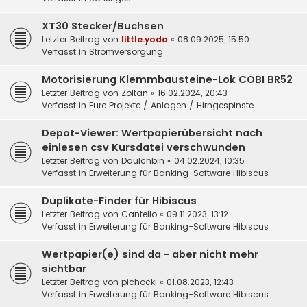
XT30 Stecker/Buchsen
Letzter Beitrag von
little.yoda
«
08.09.2025, 15:50
Verfasst in
Stromversorgung
Motorisierung Klemmbausteine-Lok COBI BR52
Letzter Beitrag von
Zoltan
«
16.02.2024, 20:43
Verfasst in
Eure Projekte / Anlagen / Hirngespinste
Depot-Viewer: Wertpapierübersicht nach
einlesen csv Kursdatei verschwunden
Letzter Beitrag von
DauIchbin
«
04.02.2024, 10:35
Verfasst in
Erweiterung für Banking-Software Hibiscus
Duplikate-Finder für Hibiscus
Letzter Beitrag von
Cantello
«
09.11.2023, 13:12
Verfasst in
Erweiterung für Banking-Software Hibiscus
Wertpapier(e) sind da - aber nicht mehr
sichtbar
Letzter Beitrag von
pichocki
«
01.08.2023, 12:43
Verfasst in
Erweiterung für Banking-Software Hibiscus