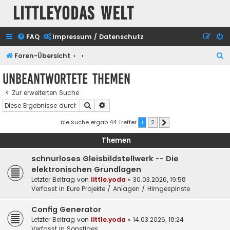
Littleyodas Welt
FAQ
Impressum / Datenschutz
S
Foren-Übersicht
u
Unbeantwortete Themen
c
Zur erweiterten Suche
h
Suche
Erweiterte Suche
e
Die Suche ergab 44 Treffer
1
2
Nächste
Themen
schnurloses Gleisbildstellwerk -- Die
elektronischen Grundlagen
Letzter Beitrag von
little.yoda
«
30.03.2026, 19:58
Verfasst in
Eure Projekte / Anlagen / Hirngespinste
Config Generator
Letzter Beitrag von
little.yoda
«
14.03.2026, 18:24
Verfasst in
Sonstiges