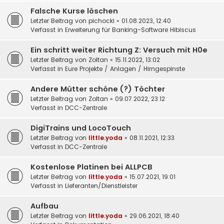
Falsche Kurse löschen
Letzter Beitrag von
pichocki
«
01.08.2023, 12:40
Verfasst in
Erweiterung für Banking-Software Hibiscus
Ein schritt weiter Richtung Z: Versuch mit H0e
Letzter Beitrag von
Zoltan
«
15.11.2022, 13:02
Verfasst in
Eure Projekte / Anlagen / Hirngespinste
Andere Mütter schöne (?) Töchter
Letzter Beitrag von
Zoltan
«
09.07.2022, 23:12
Verfasst in
DCC-Zentrale
DigiTrains und LocoTouch
Letzter Beitrag von
little.yoda
«
08.11.2021, 12:33
Verfasst in
DCC-Zentrale
Kostenlose Platinen bei ALLPCB
Letzter Beitrag von
little.yoda
«
15.07.2021, 19:01
Verfasst in
Lieferanten/Dienstleister
Aufbau
Letzter Beitrag von
little.yoda
«
29.06.2021, 18:40