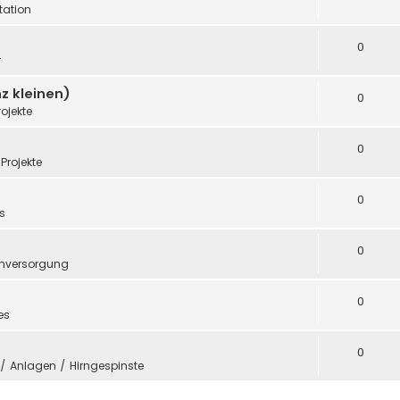
ation
0
r
z kleinen)
0
rojekte
0
Projekte
0
s
0
mversorgung
0
es
0
e / Anlagen / Hirngespinste