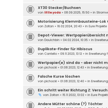
XT30 Stecker/Buchsen
von
little.yoda
»
08.09.2025, 15:50
» in
Stromv
Motorisierung Klemmbausteine-Lok 
von
Zoltan
»
16.02.2024, 20:43
» in
Eure Projekte
Depot-Viewer: Wertpapierübersicht 
von
DauIchbin
»
04.02.2024, 10:35
» in
Erweiter
Duplikate-Finder für Hibiscus
von
Cantello
»
09.11.2023, 13:12
» in
Erweiterung 
Wertpapier(e) sind da - aber nicht m
von
pichocki
»
01.08.2023, 12:43
» in
Erweiterung
Falsche Kurse löschen
von
pichocki
»
01.08.2023, 12:40
» in
Erweiterun
Ein schritt weiter Richtung Z: Versuc
von
Zoltan
»
15.11.2022, 13:02
» in
Eure Projek
Andere Mütter schöne (?) Töchter