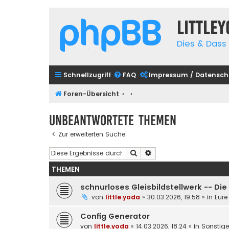
Little
Dies & Dass 
Schnellzugriff
FAQ
Impressum / Datensch
Foren-Übersicht
Unbeantwortete Themen
Zur erweiterten Suche
Suche
Erweiterte Suche
THEMEN
schnurloses Gleisbildstellwerk -- Di
von
little.yoda
»
30.03.2026, 19:58
» in
Eure
Config Generator
von
little.yoda
»
14.03.2026, 18:24
» in
Sonstig