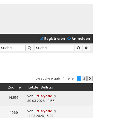
Registrieren
Anmelden
Suche
Suche
Erweiterte Suche
Die Suche ergab 44 Treffer
1
2
Nächste
Zugriffe
Letzter Beitrag
von
little.yoda
14356
30.03.2026, 19:58
von
little.yoda
4969
14.03.2026, 18:24