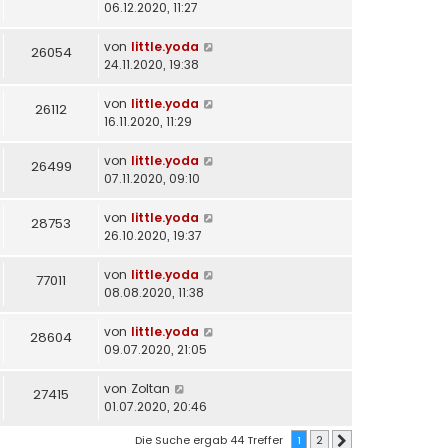
06.12.2020, 11:27
von
little.yoda
26054
24.11.2020, 19:38
von
little.yoda
26112
16.11.2020, 11:29
von
little.yoda
26499
07.11.2020, 09:10
von
little.yoda
28753
26.10.2020, 19:37
von
little.yoda
77011
08.08.2020, 11:38
von
little.yoda
28604
09.07.2020, 21:05
von
Zoltan
27415
01.07.2020, 20:46
Die Suche ergab 44 Treffer
1
2
Nächste