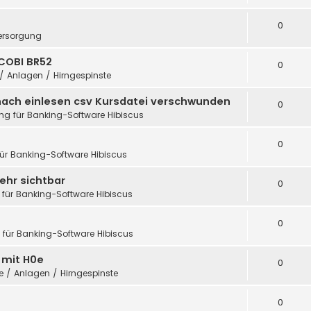
0
ersorgung
COBI BR52
0
 / Anlagen / Hirngespinste
nach einlesen csv Kursdatei verschwunden
0
ung für Banking-Software Hibiscus
0
für Banking-Software Hibiscus
ehr sichtbar
0
 für Banking-Software Hibiscus
0
g für Banking-Software Hibiscus
h mit H0e
0
te / Anlagen / Hirngespinste
0