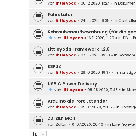
von
little.yoda
»
06.12.2020, 11:27
» in
Dokument
Fahrstufen
von
little.yoda
»
24.11.2020, 19:38
» in
Controlle
Schraubenaufbewahrung (für die gan
von
little.yoda
»
16.11.2020, 11:29
» in
DIY - P
Littleyoda Framework 1.2.6
von
little.yoda
»
07.11.2020, 09:10
» in
Software 
ESP32
von
little.yoda
»
26.10.2020, 19:37
» in
Sonstige
USB C Power Delivery
von
little.yoda
»
08.08.2020, 11:38
» in
Stro
Arduino als Port Extender
von
little.yoda
»
09.07.2020, 21:05
» in
Sonstig
Z21 auf MCII
von
Zoltan
»
01.07.2020, 20:46
» in
Eure Projekt