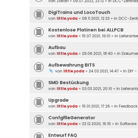
von
Zoltan
»
09.07.2022, 23:12
» in
DCC-Zentral
DigiTrains und LocoTouch
von
little.yoda
»
08.11.2021, 12:33
» in
DCC-Zentr
Kostenlose Platinen bei ALLPCB
von
little.yoda
»
15.07.2021, 19:01
» in
Lieferante
Aufbau
von
little.yoda
»
29.06.2021, 18:40
» in
Dokumen
Aufbewahrung BITS
von
little.yoda
»
24.03.2021, 14:47
» in
DIY -
SMD Bestückung
von
little.yoda
»
03.03.2021, 20:10
» in
Lieferant
Upgrade
von
little.yoda
»
15.01.2021, 17:26
» in
Feedback
ConfgfileGenerator
von
little.yoda
»
23.12.2020, 16:15
» in
Software 
Entwurf FAQ