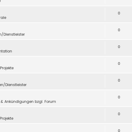
e
0
ale
0
n/Dienstleister
0
tation
0
 Projekte
0
en/Dienstleister
0
 & Ankündigungen bzgl. Forum
0
Projekte
0