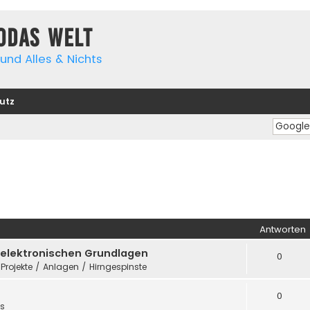
yodas Welt
und Alles & Nichts
utz
Antworten
e elektronischen Grundlagen
0
 Projekte / Anlagen / Hirngespinste
0
es