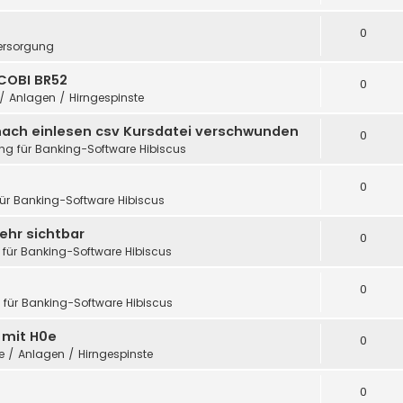
0
ersorgung
COBI BR52
0
 / Anlagen / Hirngespinste
nach einlesen csv Kursdatei verschwunden
0
ung für Banking-Software Hibiscus
0
für Banking-Software Hibiscus
ehr sichtbar
0
 für Banking-Software Hibiscus
0
g für Banking-Software Hibiscus
h mit H0e
0
te / Anlagen / Hirngespinste
0