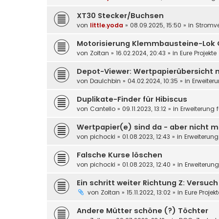
XT30 Stecker/Buchsen
von
little.yoda
»
08.09.2025, 15:50
» in
Stromv
Motorisierung Klemmbausteine-Lok 
von
Zoltan
»
16.02.2024, 20:43
» in
Eure Projekte
Depot-Viewer: Wertpapierübersicht 
von
DauIchbin
»
04.02.2024, 10:35
» in
Erweiter
Duplikate-Finder für Hibiscus
von
Cantello
»
09.11.2023, 13:12
» in
Erweiterung 
Wertpapier(e) sind da - aber nicht m
von
pichocki
»
01.08.2023, 12:43
» in
Erweiterung
Falsche Kurse löschen
von
pichocki
»
01.08.2023, 12:40
» in
Erweiterun
Ein schritt weiter Richtung Z: Versuc
von
Zoltan
»
15.11.2022, 13:02
» in
Eure Projek
Andere Mütter schöne (?) Töchter