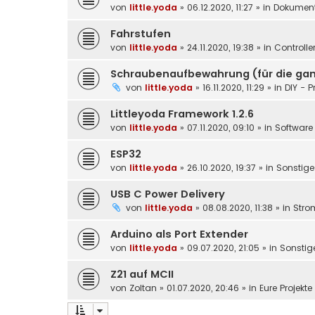
von
little.yoda
»
06.12.2020, 11:27
» in
Dokument
Fahrstufen
von
little.yoda
»
24.11.2020, 19:38
» in
Controlle
Schraubenaufbewahrung (für die gan
von
little.yoda
»
16.11.2020, 11:29
» in
DIY - P
Littleyoda Framework 1.2.6
von
little.yoda
»
07.11.2020, 09:10
» in
Software 
ESP32
von
little.yoda
»
26.10.2020, 19:37
» in
Sonstige
USB C Power Delivery
von
little.yoda
»
08.08.2020, 11:38
» in
Stro
Arduino als Port Extender
von
little.yoda
»
09.07.2020, 21:05
» in
Sonstig
Z21 auf MCII
von
Zoltan
»
01.07.2020, 20:46
» in
Eure Projekt