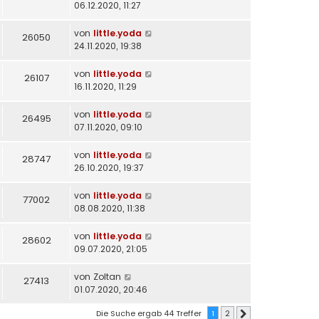
06.12.2020, 11:27
von
little.yoda
26050
24.11.2020, 19:38
von
little.yoda
26107
16.11.2020, 11:29
von
little.yoda
26495
07.11.2020, 09:10
von
little.yoda
28747
26.10.2020, 19:37
von
little.yoda
77002
08.08.2020, 11:38
von
little.yoda
28602
09.07.2020, 21:05
von
Zoltan
27413
01.07.2020, 20:46
Die Suche ergab 44 Treffer
1
2
Nächste