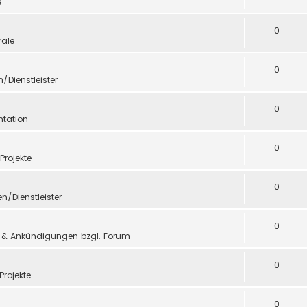
e
0
ale
0
n/Dienstleister
0
tation
0
 Projekte
0
en/Dienstleister
0
 & Ankündigungen bzgl. Forum
0
Projekte
0