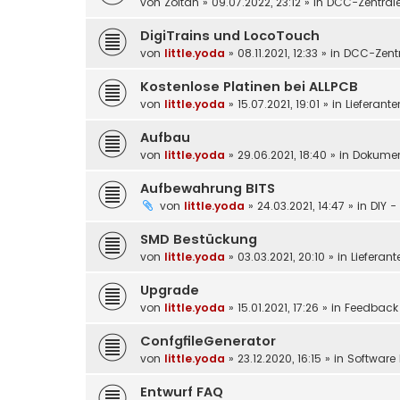
von
Zoltan
»
09.07.2022, 23:12
» in
DCC-Zentral
DigiTrains und LocoTouch
von
little.yoda
»
08.11.2021, 12:33
» in
DCC-Zentr
Kostenlose Platinen bei ALLPCB
von
little.yoda
»
15.07.2021, 19:01
» in
Lieferante
Aufbau
von
little.yoda
»
29.06.2021, 18:40
» in
Dokumen
Aufbewahrung BITS
von
little.yoda
»
24.03.2021, 14:47
» in
DIY -
SMD Bestückung
von
little.yoda
»
03.03.2021, 20:10
» in
Lieferant
Upgrade
von
little.yoda
»
15.01.2021, 17:26
» in
Feedback
ConfgfileGenerator
von
little.yoda
»
23.12.2020, 16:15
» in
Software 
Entwurf FAQ