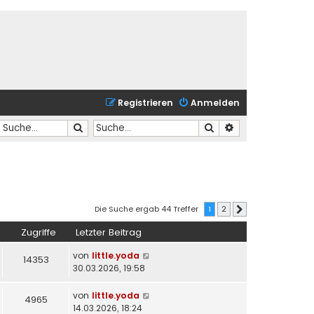
Registrieren
Anmelden
Suche
Suche
Erweiterte Suche
Die Suche ergab 44 Treffer
1
2
Nächste
Zugriffe
Letzter Beitrag
von
little.yoda
14353
30.03.2026, 19:58
von
little.yoda
4965
14.03.2026, 18:24