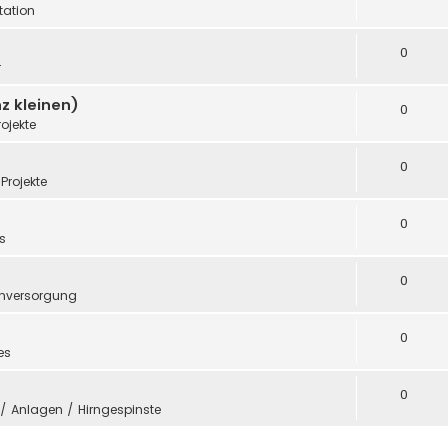
ation
0
r
z kleinen)
0
rojekte
0
Projekte
0
s
0
mversorgung
0
es
0
e / Anlagen / Hirngespinste