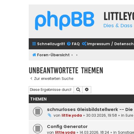
Little
Dies & Dass 
Schnellzugriff
FAQ
Impressum / Datensch
Foren-Übersicht
Unbeantwortete Themen
Zur erweiterten Suche
Suche
Erweiterte Suche
THEMEN
schnurloses Gleisbildstellwerk -- Di
von
little.yoda
»
30.03.2026, 19:58
» in
Eure
Config Generator
von
little.yoda
»
14.03.2026, 18:24
» in
Sonstig