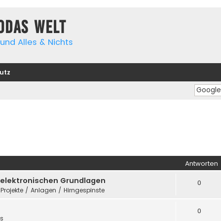
yodas Welt
und Alles & Nichts
utz
Antworten
e elektronischen Grundlagen
0
 Projekte / Anlagen / Hirngespinste
0
es