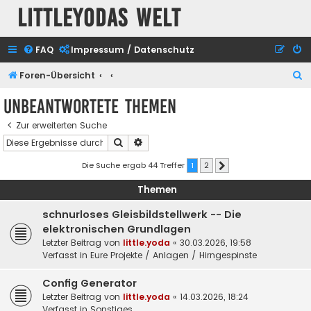
Littleyodas Welt
FAQ
Impressum / Datenschutz
S
Foren-Übersicht
u
Unbeantwortete Themen
c
Zur erweiterten Suche
h
Suche
Erweiterte Suche
e
Die Suche ergab 44 Treffer
1
2
Nächste
Themen
schnurloses Gleisbildstellwerk -- Die
elektronischen Grundlagen
Letzter Beitrag von
little.yoda
«
30.03.2026, 19:58
Verfasst in
Eure Projekte / Anlagen / Hirngespinste
Config Generator
Letzter Beitrag von
little.yoda
«
14.03.2026, 18:24
Verfasst in
Sonstiges