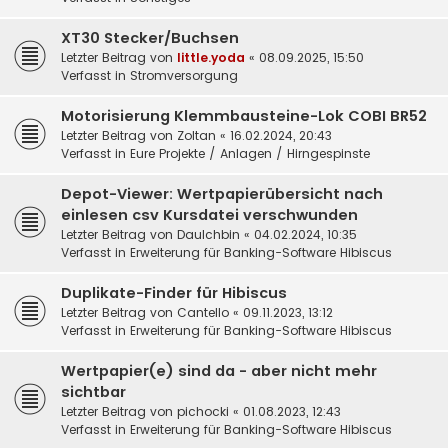
XT30 Stecker/Buchsen
Letzter Beitrag von
little.yoda
«
08.09.2025, 15:50
Verfasst in
Stromversorgung
Motorisierung Klemmbausteine-Lok COBI BR52
Letzter Beitrag von
Zoltan
«
16.02.2024, 20:43
Verfasst in
Eure Projekte / Anlagen / Hirngespinste
Depot-Viewer: Wertpapierübersicht nach
einlesen csv Kursdatei verschwunden
Letzter Beitrag von
DauIchbin
«
04.02.2024, 10:35
Verfasst in
Erweiterung für Banking-Software Hibiscus
Duplikate-Finder für Hibiscus
Letzter Beitrag von
Cantello
«
09.11.2023, 13:12
Verfasst in
Erweiterung für Banking-Software Hibiscus
Wertpapier(e) sind da - aber nicht mehr
sichtbar
Letzter Beitrag von
pichocki
«
01.08.2023, 12:43
Verfasst in
Erweiterung für Banking-Software Hibiscus