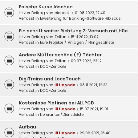
Falsche Kurse löschen
Letzter Beitrag von
pichocki
«
01.08.2023, 12:40
Verfasst in
Erweiterung für Banking-Software Hibiscus
Ein schritt weiter Richtung Z: Versuch mit H0e
Letzter Beitrag von
Zoltan
«
15.11.2022, 13:02
Verfasst in
Eure Projekte / Anlagen / Hirngespinste
Andere Mütter schöne (?) Töchter
Letzter Beitrag von
Zoltan
«
09.07.2022, 23:12
Verfasst in
DCC-Zentrale
DigiTrains und LocoTouch
Letzter Beitrag von
little.yoda
«
08.11.2021, 12:33
Verfasst in
DCC-Zentrale
Kostenlose Platinen bei ALLPCB
Letzter Beitrag von
little.yoda
«
15.07.2021, 19:01
Verfasst in
Lieferanten/Dienstleister
Aufbau
Letzter Beitrag von
little.yoda
«
29.06.2021, 18:40