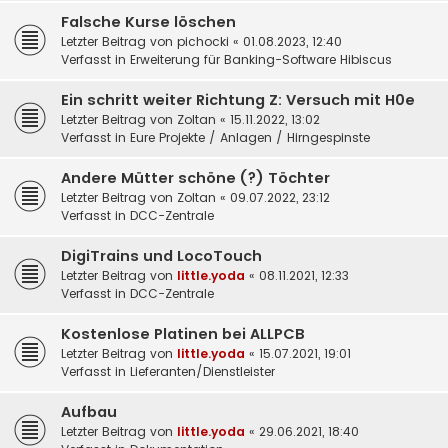
Falsche Kurse löschen
Letzter Beitrag von
pichocki
«
01.08.2023, 12:40
Verfasst in
Erweiterung für Banking-Software Hibiscus
Ein schritt weiter Richtung Z: Versuch mit H0e
Letzter Beitrag von
Zoltan
«
15.11.2022, 13:02
Verfasst in
Eure Projekte / Anlagen / Hirngespinste
Andere Mütter schöne (?) Töchter
Letzter Beitrag von
Zoltan
«
09.07.2022, 23:12
Verfasst in
DCC-Zentrale
DigiTrains und LocoTouch
Letzter Beitrag von
little.yoda
«
08.11.2021, 12:33
Verfasst in
DCC-Zentrale
Kostenlose Platinen bei ALLPCB
Letzter Beitrag von
little.yoda
«
15.07.2021, 19:01
Verfasst in
Lieferanten/Dienstleister
Aufbau
Letzter Beitrag von
little.yoda
«
29.06.2021, 18:40