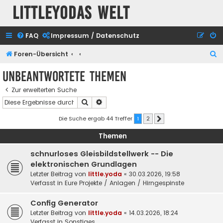
Littleyodas Welt
FAQ
Impressum / Datenschutz
S
Foren-Übersicht
u
Unbeantwortete Themen
c
Zur erweiterten Suche
h
Suche
Erweiterte Suche
e
Die Suche ergab 44 Treffer
1
2
Nächste
Themen
schnurloses Gleisbildstellwerk -- Die
elektronischen Grundlagen
Letzter Beitrag von
little.yoda
«
30.03.2026, 19:58
Verfasst in
Eure Projekte / Anlagen / Hirngespinste
Config Generator
Letzter Beitrag von
little.yoda
«
14.03.2026, 18:24
Verfasst in
Sonstiges