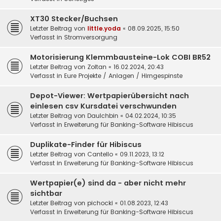
XT30 Stecker/Buchsen
Letzter Beitrag von
little.yoda
«
08.09.2025, 15:50
Verfasst in
Stromversorgung
Motorisierung Klemmbausteine-Lok COBI BR52
Letzter Beitrag von
Zoltan
«
16.02.2024, 20:43
Verfasst in
Eure Projekte / Anlagen / Hirngespinste
Depot-Viewer: Wertpapierübersicht nach
einlesen csv Kursdatei verschwunden
Letzter Beitrag von
DauIchbin
«
04.02.2024, 10:35
Verfasst in
Erweiterung für Banking-Software Hibiscus
Duplikate-Finder für Hibiscus
Letzter Beitrag von
Cantello
«
09.11.2023, 13:12
Verfasst in
Erweiterung für Banking-Software Hibiscus
Wertpapier(e) sind da - aber nicht mehr
sichtbar
Letzter Beitrag von
pichocki
«
01.08.2023, 12:43
Verfasst in
Erweiterung für Banking-Software Hibiscus