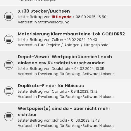
XT30 Stecker/Buchsen
Letzter Beitrag von
little.yoda
«
08.09.2025, 15:50
Verfasst in
Stromversorgung
Motorisierung Klemmbausteine-Lok COBI BR52
Letzter Beitrag von
Zoltan
«
16.02.2024, 20:43
Verfasst in
Eure Projekte / Anlagen / Hirngespinste
Depot-Viewer: Wertpapierübersicht nach
einlesen csv Kursdatei verschwunden
Letzter Beitrag von
DauIchbin
«
04.02.2024, 10:35
Verfasst in
Erweiterung für Banking-Software Hibiscus
Duplikate-Finder für Hibiscus
Letzter Beitrag von
Cantello
«
09.11.2023, 13:12
Verfasst in
Erweiterung für Banking-Software Hibiscus
Wertpapier(e) sind da - aber nicht mehr
sichtbar
Letzter Beitrag von
pichocki
«
01.08.2023, 12:43
Verfasst in
Erweiterung für Banking-Software Hibiscus