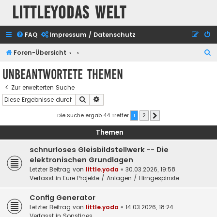
Littleyodas Welt
FAQ
Impressum / Datenschutz
S
Foren-Übersicht
u
Unbeantwortete Themen
c
Zur erweiterten Suche
h
Suche
Erweiterte Suche
e
Die Suche ergab 44 Treffer
1
2
Nächste
Themen
schnurloses Gleisbildstellwerk -- Die
elektronischen Grundlagen
Letzter Beitrag von
little.yoda
«
30.03.2026, 19:58
Verfasst in
Eure Projekte / Anlagen / Hirngespinste
Config Generator
Letzter Beitrag von
little.yoda
«
14.03.2026, 18:24
Verfasst in
Sonstiges