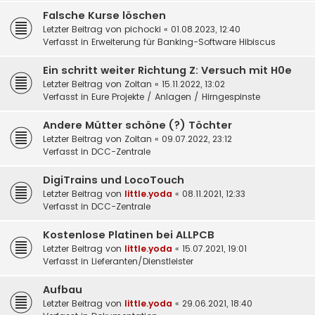
Falsche Kurse löschen
Letzter Beitrag von
pichocki
«
01.08.2023, 12:40
Verfasst in
Erweiterung für Banking-Software Hibiscus
Ein schritt weiter Richtung Z: Versuch mit H0e
Letzter Beitrag von
Zoltan
«
15.11.2022, 13:02
Verfasst in
Eure Projekte / Anlagen / Hirngespinste
Andere Mütter schöne (?) Töchter
Letzter Beitrag von
Zoltan
«
09.07.2022, 23:12
Verfasst in
DCC-Zentrale
DigiTrains und LocoTouch
Letzter Beitrag von
little.yoda
«
08.11.2021, 12:33
Verfasst in
DCC-Zentrale
Kostenlose Platinen bei ALLPCB
Letzter Beitrag von
little.yoda
«
15.07.2021, 19:01
Verfasst in
Lieferanten/Dienstleister
Aufbau
Letzter Beitrag von
little.yoda
«
29.06.2021, 18:40