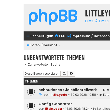
Little
Dies & Dass 
Schnellzugriff
FAQ
Impressum / Datensch
Foren-Übersicht
Unbeantwortete Themen
Zur erweiterten Suche
Suche
Erweiterte Suche
THEMEN
schnurloses Gleisbildstellwerk -- Di
von
little.yoda
»
30.03.2026, 19:58
» in
Eure
Config Generator
von
little.yoda
»
14.03.2026, 18:24
» in
Sonstig