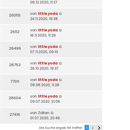
06.12.2020, 11:27
von
little.yoda
26055
24.11.2020, 19:38
von
little.yoda
26112
16.11.2020, 11:29
von
little.yoda
26499
07.11.2020, 09:10
von
little.yoda
28753
26.10.2020, 19:37
von
little.yoda
77011
08.08.2020, 11:38
von
little.yoda
28604
09.07.2020, 21:05
von
Zoltan
27416
01.07.2020, 20:46
Die Suche ergab 44 Treffer
1
2
Nächste