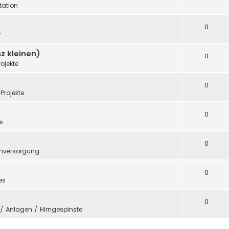
ation
0
r
z kleinen)
0
rojekte
0
Projekte
0
s
0
mversorgung
0
es
0
e / Anlagen / Hirngespinste