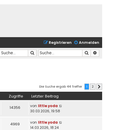
Registrieren
Anmelden
Suche
Suche
Erweiterte Suche
Die Suche ergab 44 Treffer
1
2
Nächste
Zugriffe
Letzter Beitrag
von
little.yoda
14356
30.03.2026, 19:58
von
little.yoda
4969
14.03.2026, 18:24