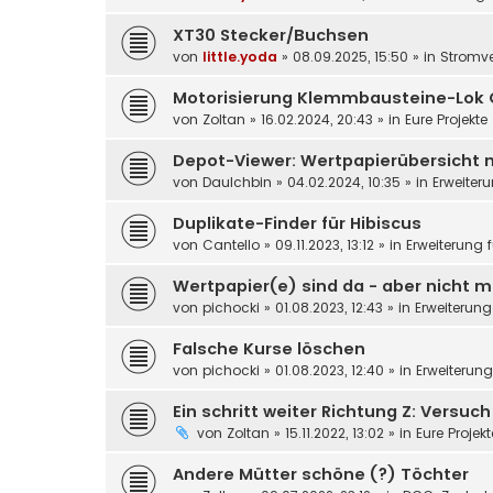
XT30 Stecker/Buchsen
von
little.yoda
»
08.09.2025, 15:50
» in
Stromv
Motorisierung Klemmbausteine-Lok 
von
Zoltan
»
16.02.2024, 20:43
» in
Eure Projekte
Depot-Viewer: Wertpapierübersicht 
von
DauIchbin
»
04.02.2024, 10:35
» in
Erweiter
Duplikate-Finder für Hibiscus
von
Cantello
»
09.11.2023, 13:12
» in
Erweiterung 
Wertpapier(e) sind da - aber nicht m
von
pichocki
»
01.08.2023, 12:43
» in
Erweiterung
Falsche Kurse löschen
von
pichocki
»
01.08.2023, 12:40
» in
Erweiterun
Ein schritt weiter Richtung Z: Versuc
von
Zoltan
»
15.11.2022, 13:02
» in
Eure Projek
Andere Mütter schöne (?) Töchter