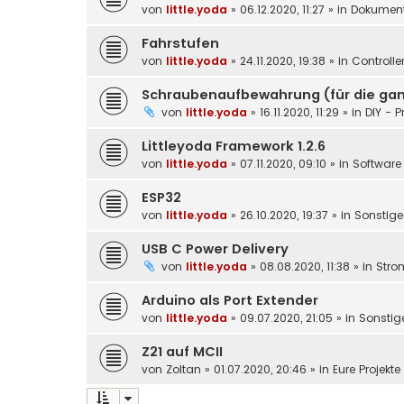
von
little.yoda
»
06.12.2020, 11:27
» in
Dokument
Fahrstufen
von
little.yoda
»
24.11.2020, 19:38
» in
Controlle
Schraubenaufbewahrung (für die gan
von
little.yoda
»
16.11.2020, 11:29
» in
DIY - P
Littleyoda Framework 1.2.6
von
little.yoda
»
07.11.2020, 09:10
» in
Software 
ESP32
von
little.yoda
»
26.10.2020, 19:37
» in
Sonstige
USB C Power Delivery
von
little.yoda
»
08.08.2020, 11:38
» in
Stro
Arduino als Port Extender
von
little.yoda
»
09.07.2020, 21:05
» in
Sonstig
Z21 auf MCII
von
Zoltan
»
01.07.2020, 20:46
» in
Eure Projekt