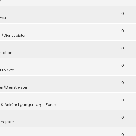
e
0
ale
0
n/Dienstleister
0
tation
0
 Projekte
0
en/Dienstleister
0
 & Ankündigungen bzgl. Forum
0
Projekte
0