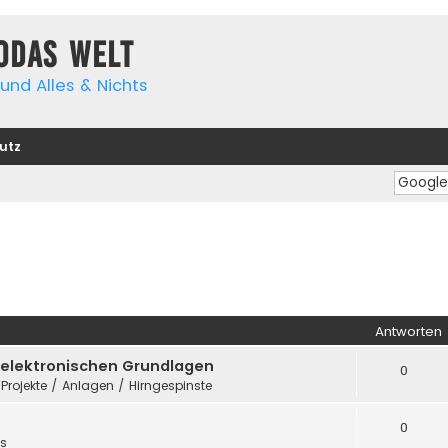
yodas Welt
und Alles & Nichts
utz
Antworten
e elektronischen Grundlagen
0
 Projekte / Anlagen / Hirngespinste
0
es