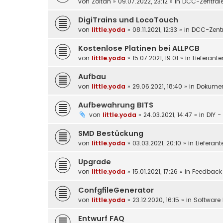
von
Zoltan
»
09.07.2022, 23:12
» in
DCC-Zentral
DigiTrains und LocoTouch
von
little.yoda
»
08.11.2021, 12:33
» in
DCC-Zentr
Kostenlose Platinen bei ALLPCB
von
little.yoda
»
15.07.2021, 19:01
» in
Lieferante
Aufbau
von
little.yoda
»
29.06.2021, 18:40
» in
Dokumen
Aufbewahrung BITS
von
little.yoda
»
24.03.2021, 14:47
» in
DIY -
SMD Bestückung
von
little.yoda
»
03.03.2021, 20:10
» in
Lieferant
Upgrade
von
little.yoda
»
15.01.2021, 17:26
» in
Feedback
ConfgfileGenerator
von
little.yoda
»
23.12.2020, 16:15
» in
Software 
Entwurf FAQ