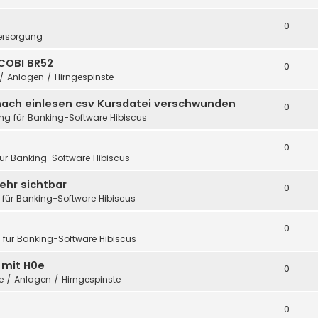
0
ersorgung
COBI BR52
0
 / Anlagen / Hirngespinste
nach einlesen csv Kursdatei verschwunden
0
ung für Banking-Software Hibiscus
0
für Banking-Software Hibiscus
ehr sichtbar
0
 für Banking-Software Hibiscus
0
g für Banking-Software Hibiscus
h mit H0e
0
te / Anlagen / Hirngespinste
0