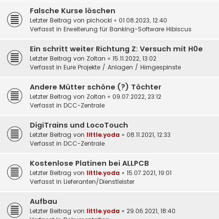
Falsche Kurse löschen
Letzter Beitrag von
pichocki
«
01.08.2023, 12:40
Verfasst in
Erweiterung für Banking-Software Hibiscus
Ein schritt weiter Richtung Z: Versuch mit H0e
Letzter Beitrag von
Zoltan
«
15.11.2022, 13:02
Verfasst in
Eure Projekte / Anlagen / Hirngespinste
Andere Mütter schöne (?) Töchter
Letzter Beitrag von
Zoltan
«
09.07.2022, 23:12
Verfasst in
DCC-Zentrale
DigiTrains und LocoTouch
Letzter Beitrag von
little.yoda
«
08.11.2021, 12:33
Verfasst in
DCC-Zentrale
Kostenlose Platinen bei ALLPCB
Letzter Beitrag von
little.yoda
«
15.07.2021, 19:01
Verfasst in
Lieferanten/Dienstleister
Aufbau
Letzter Beitrag von
little.yoda
«
29.06.2021, 18:40