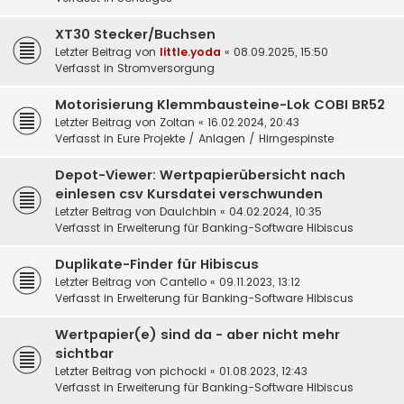
XT30 Stecker/Buchsen
Letzter Beitrag von
little.yoda
«
08.09.2025, 15:50
Verfasst in
Stromversorgung
Motorisierung Klemmbausteine-Lok COBI BR52
Letzter Beitrag von
Zoltan
«
16.02.2024, 20:43
Verfasst in
Eure Projekte / Anlagen / Hirngespinste
Depot-Viewer: Wertpapierübersicht nach
einlesen csv Kursdatei verschwunden
Letzter Beitrag von
DauIchbin
«
04.02.2024, 10:35
Verfasst in
Erweiterung für Banking-Software Hibiscus
Duplikate-Finder für Hibiscus
Letzter Beitrag von
Cantello
«
09.11.2023, 13:12
Verfasst in
Erweiterung für Banking-Software Hibiscus
Wertpapier(e) sind da - aber nicht mehr
sichtbar
Letzter Beitrag von
pichocki
«
01.08.2023, 12:43
Verfasst in
Erweiterung für Banking-Software Hibiscus