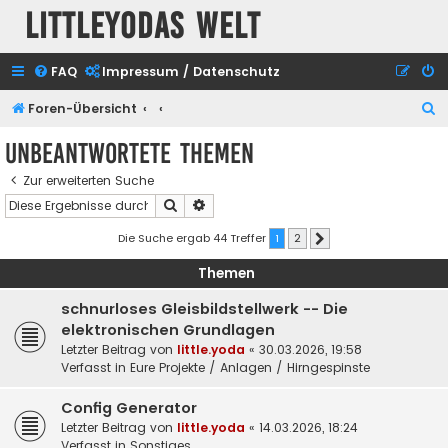
Littleyodas Welt
FAQ
Impressum / Datenschutz
S
Foren-Übersicht
u
Unbeantwortete Themen
c
Zur erweiterten Suche
h
Suche
Erweiterte Suche
e
Die Suche ergab 44 Treffer
1
2
Nächste
Themen
schnurloses Gleisbildstellwerk -- Die
elektronischen Grundlagen
Letzter Beitrag von
little.yoda
«
30.03.2026, 19:58
Verfasst in
Eure Projekte / Anlagen / Hirngespinste
Config Generator
Letzter Beitrag von
little.yoda
«
14.03.2026, 18:24
Verfasst in
Sonstiges