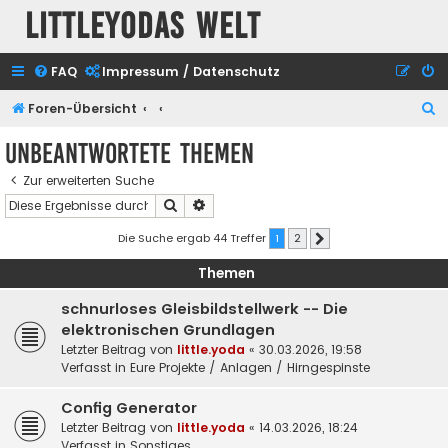
Littleyodas Welt
FAQ
Impressum / Datenschutz
S
Foren-Übersicht
u
Unbeantwortete Themen
c
Zur erweiterten Suche
h
Suche
Erweiterte Suche
e
Die Suche ergab 44 Treffer
1
2
Nächste
Themen
schnurloses Gleisbildstellwerk -- Die
elektronischen Grundlagen
Letzter Beitrag von
little.yoda
«
30.03.2026, 19:58
Verfasst in
Eure Projekte / Anlagen / Hirngespinste
Config Generator
Letzter Beitrag von
little.yoda
«
14.03.2026, 18:24
Verfasst in
Sonstiges