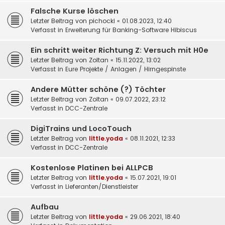
Falsche Kurse löschen
Letzter Beitrag von
pichocki
«
01.08.2023, 12:40
Verfasst in
Erweiterung für Banking-Software Hibiscus
Ein schritt weiter Richtung Z: Versuch mit H0e
Letzter Beitrag von
Zoltan
«
15.11.2022, 13:02
Verfasst in
Eure Projekte / Anlagen / Hirngespinste
Andere Mütter schöne (?) Töchter
Letzter Beitrag von
Zoltan
«
09.07.2022, 23:12
Verfasst in
DCC-Zentrale
DigiTrains und LocoTouch
Letzter Beitrag von
little.yoda
«
08.11.2021, 12:33
Verfasst in
DCC-Zentrale
Kostenlose Platinen bei ALLPCB
Letzter Beitrag von
little.yoda
«
15.07.2021, 19:01
Verfasst in
Lieferanten/Dienstleister
Aufbau
Letzter Beitrag von
little.yoda
«
29.06.2021, 18:40