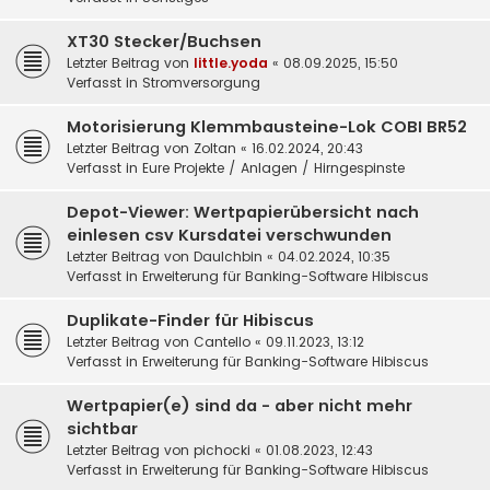
XT30 Stecker/Buchsen
Letzter Beitrag von
little.yoda
«
08.09.2025, 15:50
Verfasst in
Stromversorgung
Motorisierung Klemmbausteine-Lok COBI BR52
Letzter Beitrag von
Zoltan
«
16.02.2024, 20:43
Verfasst in
Eure Projekte / Anlagen / Hirngespinste
Depot-Viewer: Wertpapierübersicht nach
einlesen csv Kursdatei verschwunden
Letzter Beitrag von
DauIchbin
«
04.02.2024, 10:35
Verfasst in
Erweiterung für Banking-Software Hibiscus
Duplikate-Finder für Hibiscus
Letzter Beitrag von
Cantello
«
09.11.2023, 13:12
Verfasst in
Erweiterung für Banking-Software Hibiscus
Wertpapier(e) sind da - aber nicht mehr
sichtbar
Letzter Beitrag von
pichocki
«
01.08.2023, 12:43
Verfasst in
Erweiterung für Banking-Software Hibiscus