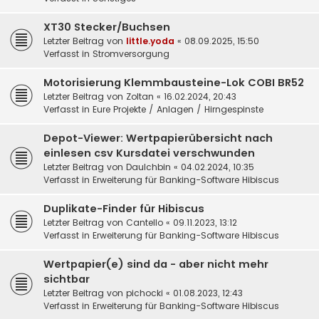
XT30 Stecker/Buchsen
Letzter Beitrag von
little.yoda
«
08.09.2025, 15:50
Verfasst in
Stromversorgung
Motorisierung Klemmbausteine-Lok COBI BR52
Letzter Beitrag von
Zoltan
«
16.02.2024, 20:43
Verfasst in
Eure Projekte / Anlagen / Hirngespinste
Depot-Viewer: Wertpapierübersicht nach
einlesen csv Kursdatei verschwunden
Letzter Beitrag von
DauIchbin
«
04.02.2024, 10:35
Verfasst in
Erweiterung für Banking-Software Hibiscus
Duplikate-Finder für Hibiscus
Letzter Beitrag von
Cantello
«
09.11.2023, 13:12
Verfasst in
Erweiterung für Banking-Software Hibiscus
Wertpapier(e) sind da - aber nicht mehr
sichtbar
Letzter Beitrag von
pichocki
«
01.08.2023, 12:43
Verfasst in
Erweiterung für Banking-Software Hibiscus