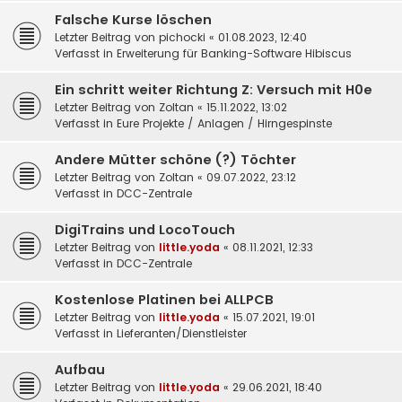
Falsche Kurse löschen
Letzter Beitrag von
pichocki
«
01.08.2023, 12:40
Verfasst in
Erweiterung für Banking-Software Hibiscus
Ein schritt weiter Richtung Z: Versuch mit H0e
Letzter Beitrag von
Zoltan
«
15.11.2022, 13:02
Verfasst in
Eure Projekte / Anlagen / Hirngespinste
Andere Mütter schöne (?) Töchter
Letzter Beitrag von
Zoltan
«
09.07.2022, 23:12
Verfasst in
DCC-Zentrale
DigiTrains und LocoTouch
Letzter Beitrag von
little.yoda
«
08.11.2021, 12:33
Verfasst in
DCC-Zentrale
Kostenlose Platinen bei ALLPCB
Letzter Beitrag von
little.yoda
«
15.07.2021, 19:01
Verfasst in
Lieferanten/Dienstleister
Aufbau
Letzter Beitrag von
little.yoda
«
29.06.2021, 18:40