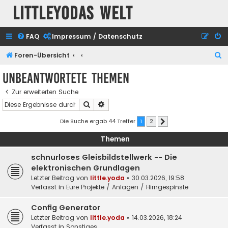
Littleyodas Welt
FAQ
Impressum / Datenschutz
S
Foren-Übersicht
u
Unbeantwortete Themen
c
Zur erweiterten Suche
h
Suche
Erweiterte Suche
e
Die Suche ergab 44 Treffer
1
2
Nächste
Themen
schnurloses Gleisbildstellwerk -- Die
elektronischen Grundlagen
Letzter Beitrag von
little.yoda
«
30.03.2026, 19:58
Verfasst in
Eure Projekte / Anlagen / Hirngespinste
Config Generator
Letzter Beitrag von
little.yoda
«
14.03.2026, 18:24
Verfasst in
Sonstiges