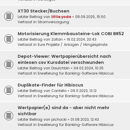
XT30 Stecker/Buchsen
Letzter Beitrag von
little.yoda
«
08.09.2025, 15:50
Verfasst in
Stromversorgung
Motorisierung Klemmbausteine-Lok COBI BR52
Letzter Beitrag von
Zoltan
«
16.02.2024, 20:43
Verfasst in
Eure Projekte / Anlagen / Hirngespinste
Depot-Viewer: Wertpapierübersicht nach
einlesen csv Kursdatei verschwunden
Letzter Beitrag von
DauIchbin
«
04.02.2024, 10:35
Verfasst in
Erweiterung für Banking-Software Hibiscus
Duplikate-Finder für Hibiscus
Letzter Beitrag von
Cantello
«
09.11.2023, 13:12
Verfasst in
Erweiterung für Banking-Software Hibiscus
Wertpapier(e) sind da - aber nicht mehr
sichtbar
Letzter Beitrag von
pichocki
«
01.08.2023, 12:43
Verfasst in
Erweiterung für Banking-Software Hibiscus