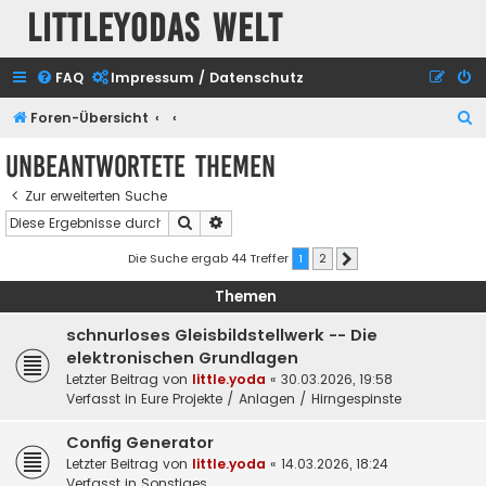
Littleyodas Welt
FAQ
Impressum / Datenschutz
S
Foren-Übersicht
u
Unbeantwortete Themen
c
Zur erweiterten Suche
h
Suche
Erweiterte Suche
e
Die Suche ergab 44 Treffer
1
2
Nächste
Themen
schnurloses Gleisbildstellwerk -- Die
elektronischen Grundlagen
Letzter Beitrag von
little.yoda
«
30.03.2026, 19:58
Verfasst in
Eure Projekte / Anlagen / Hirngespinste
Config Generator
Letzter Beitrag von
little.yoda
«
14.03.2026, 18:24
Verfasst in
Sonstiges