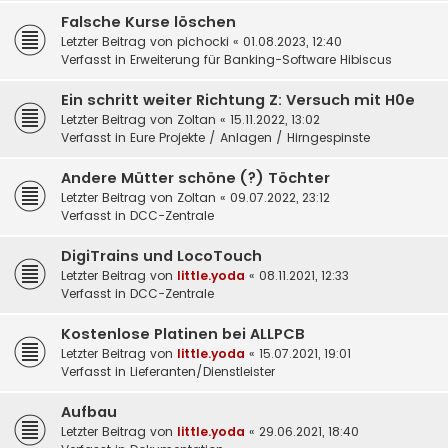
Falsche Kurse löschen
Letzter Beitrag von
pichocki
«
01.08.2023, 12:40
Verfasst in
Erweiterung für Banking-Software Hibiscus
Ein schritt weiter Richtung Z: Versuch mit H0e
Letzter Beitrag von
Zoltan
«
15.11.2022, 13:02
Verfasst in
Eure Projekte / Anlagen / Hirngespinste
Andere Mütter schöne (?) Töchter
Letzter Beitrag von
Zoltan
«
09.07.2022, 23:12
Verfasst in
DCC-Zentrale
DigiTrains und LocoTouch
Letzter Beitrag von
little.yoda
«
08.11.2021, 12:33
Verfasst in
DCC-Zentrale
Kostenlose Platinen bei ALLPCB
Letzter Beitrag von
little.yoda
«
15.07.2021, 19:01
Verfasst in
Lieferanten/Dienstleister
Aufbau
Letzter Beitrag von
little.yoda
«
29.06.2021, 18:40