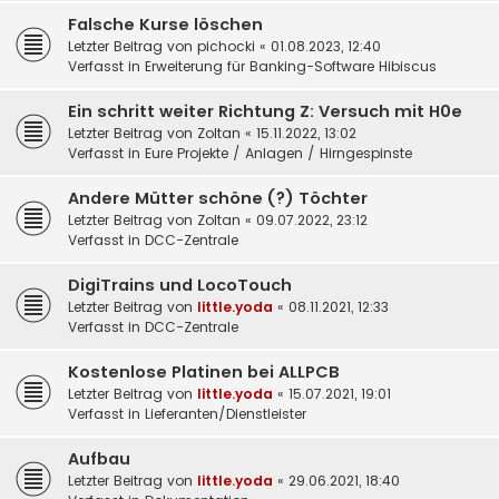
Falsche Kurse löschen
Letzter Beitrag von
pichocki
«
01.08.2023, 12:40
Verfasst in
Erweiterung für Banking-Software Hibiscus
Ein schritt weiter Richtung Z: Versuch mit H0e
Letzter Beitrag von
Zoltan
«
15.11.2022, 13:02
Verfasst in
Eure Projekte / Anlagen / Hirngespinste
Andere Mütter schöne (?) Töchter
Letzter Beitrag von
Zoltan
«
09.07.2022, 23:12
Verfasst in
DCC-Zentrale
DigiTrains und LocoTouch
Letzter Beitrag von
little.yoda
«
08.11.2021, 12:33
Verfasst in
DCC-Zentrale
Kostenlose Platinen bei ALLPCB
Letzter Beitrag von
little.yoda
«
15.07.2021, 19:01
Verfasst in
Lieferanten/Dienstleister
Aufbau
Letzter Beitrag von
little.yoda
«
29.06.2021, 18:40