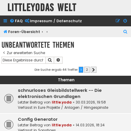
Littleyodas Welt
FAQ
Impressum / Datenschutz
S
Foren-Übersicht
u
Unbeantwortete Themen
c
Zur erweiterten Suche
h
Suche
Erweiterte Suche
e
Die Suche ergab 44 Treffer
1
2
Nächste
Themen
schnurloses Gleisbildstellwerk -- Die
elektronischen Grundlagen
Letzter Beitrag von
little.yoda
«
30.03.2026, 19:58
Verfasst in
Eure Projekte / Anlagen / Hirngespinste
Config Generator
Letzter Beitrag von
little.yoda
«
14.03.2026, 18:24
Verfasst in
Sonstiges