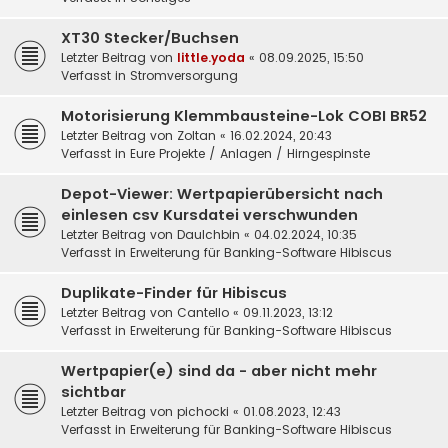
XT30 Stecker/Buchsen
Letzter Beitrag von
little.yoda
«
08.09.2025, 15:50
Verfasst in
Stromversorgung
Motorisierung Klemmbausteine-Lok COBI BR52
Letzter Beitrag von
Zoltan
«
16.02.2024, 20:43
Verfasst in
Eure Projekte / Anlagen / Hirngespinste
Depot-Viewer: Wertpapierübersicht nach
einlesen csv Kursdatei verschwunden
Letzter Beitrag von
DauIchbin
«
04.02.2024, 10:35
Verfasst in
Erweiterung für Banking-Software Hibiscus
Duplikate-Finder für Hibiscus
Letzter Beitrag von
Cantello
«
09.11.2023, 13:12
Verfasst in
Erweiterung für Banking-Software Hibiscus
Wertpapier(e) sind da - aber nicht mehr
sichtbar
Letzter Beitrag von
pichocki
«
01.08.2023, 12:43
Verfasst in
Erweiterung für Banking-Software Hibiscus