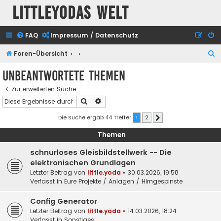
Littleyodas Welt
FAQ
Impressum / Datenschutz
S
Foren-Übersicht
u
Unbeantwortete Themen
c
Zur erweiterten Suche
h
Suche
Erweiterte Suche
e
Die Suche ergab 44 Treffer
1
2
Nächste
Themen
schnurloses Gleisbildstellwerk -- Die
elektronischen Grundlagen
Letzter Beitrag von
little.yoda
«
30.03.2026, 19:58
Verfasst in
Eure Projekte / Anlagen / Hirngespinste
Config Generator
Letzter Beitrag von
little.yoda
«
14.03.2026, 18:24
Verfasst in
Sonstiges