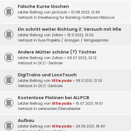
Falsche Kurse löschen
Letzter Beitrag von
pichocki
«
01.08.2023, 12:40
Verfasst in
Erweiterung für Banking-Software Hibiscus
Ein schritt weiter Richtung Z: Versuch mit H0e
Letzter Beitrag von
Zoltan
«
15.11.2022, 13:02
Verfasst in
Eure Projekte / Anlagen / Hirngespinste
Andere Mütter schöne (?) Töchter
Letzter Beitrag von
Zoltan
«
09.07.2022, 23:12
Verfasst in
DCC-Zentrale
DigiTrains und LocoTouch
Letzter Beitrag von
little.yoda
«
08.11.2021, 12:33
Verfasst in
DCC-Zentrale
Kostenlose Platinen bei ALLPCB
Letzter Beitrag von
little.yoda
«
15.07.2021, 19:01
Verfasst in
Lieferanten/Dienstleister
Aufbau
Letzter Beitrag von
little.yoda
«
29.06.2021, 18:40