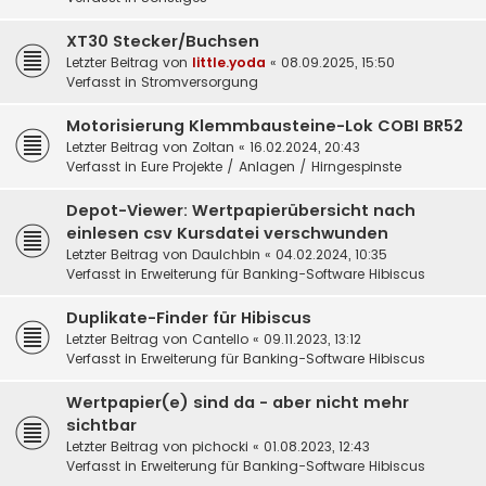
XT30 Stecker/Buchsen
Letzter Beitrag von
little.yoda
«
08.09.2025, 15:50
Verfasst in
Stromversorgung
Motorisierung Klemmbausteine-Lok COBI BR52
Letzter Beitrag von
Zoltan
«
16.02.2024, 20:43
Verfasst in
Eure Projekte / Anlagen / Hirngespinste
Depot-Viewer: Wertpapierübersicht nach
einlesen csv Kursdatei verschwunden
Letzter Beitrag von
DauIchbin
«
04.02.2024, 10:35
Verfasst in
Erweiterung für Banking-Software Hibiscus
Duplikate-Finder für Hibiscus
Letzter Beitrag von
Cantello
«
09.11.2023, 13:12
Verfasst in
Erweiterung für Banking-Software Hibiscus
Wertpapier(e) sind da - aber nicht mehr
sichtbar
Letzter Beitrag von
pichocki
«
01.08.2023, 12:43
Verfasst in
Erweiterung für Banking-Software Hibiscus