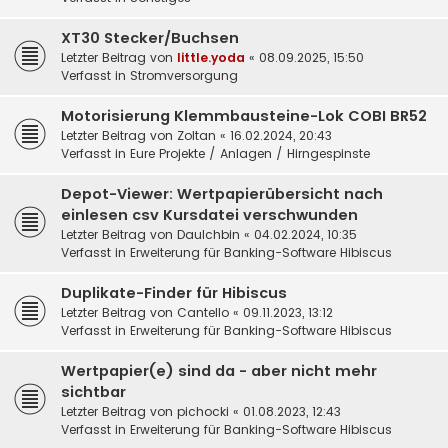
XT30 Stecker/Buchsen
Letzter Beitrag von
little.yoda
«
08.09.2025, 15:50
Verfasst in
Stromversorgung
Motorisierung Klemmbausteine-Lok COBI BR52
Letzter Beitrag von
Zoltan
«
16.02.2024, 20:43
Verfasst in
Eure Projekte / Anlagen / Hirngespinste
Depot-Viewer: Wertpapierübersicht nach
einlesen csv Kursdatei verschwunden
Letzter Beitrag von
DauIchbin
«
04.02.2024, 10:35
Verfasst in
Erweiterung für Banking-Software Hibiscus
Duplikate-Finder für Hibiscus
Letzter Beitrag von
Cantello
«
09.11.2023, 13:12
Verfasst in
Erweiterung für Banking-Software Hibiscus
Wertpapier(e) sind da - aber nicht mehr
sichtbar
Letzter Beitrag von
pichocki
«
01.08.2023, 12:43
Verfasst in
Erweiterung für Banking-Software Hibiscus