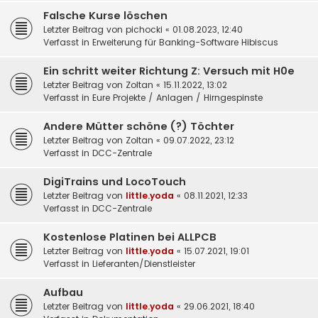
Falsche Kurse löschen
Letzter Beitrag von
pichocki
«
01.08.2023, 12:40
Verfasst in
Erweiterung für Banking-Software Hibiscus
Ein schritt weiter Richtung Z: Versuch mit H0e
Letzter Beitrag von
Zoltan
«
15.11.2022, 13:02
Verfasst in
Eure Projekte / Anlagen / Hirngespinste
Andere Mütter schöne (?) Töchter
Letzter Beitrag von
Zoltan
«
09.07.2022, 23:12
Verfasst in
DCC-Zentrale
DigiTrains und LocoTouch
Letzter Beitrag von
little.yoda
«
08.11.2021, 12:33
Verfasst in
DCC-Zentrale
Kostenlose Platinen bei ALLPCB
Letzter Beitrag von
little.yoda
«
15.07.2021, 19:01
Verfasst in
Lieferanten/Dienstleister
Aufbau
Letzter Beitrag von
little.yoda
«
29.06.2021, 18:40