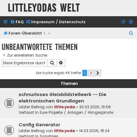
Littleyodas Welt
FAQ
Impressum / Datenschutz
S
Foren-Übersicht
u
Unbeantwortete Themen
c
Zur erweiterten Suche
h
Suche
Erweiterte Suche
e
Die Suche ergab 44 Treffer
1
2
Nächste
Themen
schnurloses Gleisbildstellwerk -- Die
elektronischen Grundlagen
Letzter Beitrag von
little.yoda
«
30.03.2026, 19:58
Verfasst in
Eure Projekte / Anlagen / Hirngespinste
Config Generator
Letzter Beitrag von
little.yoda
«
14.03.2026, 18:24
Verfasst in
Sonstiges