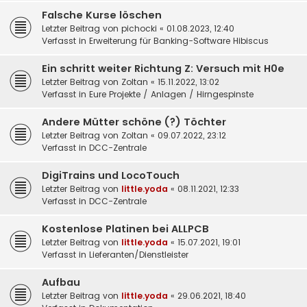
Falsche Kurse löschen
Letzter Beitrag von
pichocki
«
01.08.2023, 12:40
Verfasst in
Erweiterung für Banking-Software Hibiscus
Ein schritt weiter Richtung Z: Versuch mit H0e
Letzter Beitrag von
Zoltan
«
15.11.2022, 13:02
Verfasst in
Eure Projekte / Anlagen / Hirngespinste
Andere Mütter schöne (?) Töchter
Letzter Beitrag von
Zoltan
«
09.07.2022, 23:12
Verfasst in
DCC-Zentrale
DigiTrains und LocoTouch
Letzter Beitrag von
little.yoda
«
08.11.2021, 12:33
Verfasst in
DCC-Zentrale
Kostenlose Platinen bei ALLPCB
Letzter Beitrag von
little.yoda
«
15.07.2021, 19:01
Verfasst in
Lieferanten/Dienstleister
Aufbau
Letzter Beitrag von
little.yoda
«
29.06.2021, 18:40