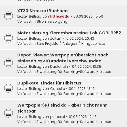
XT30 Stecker/Buchsen
Letzter Beitrag von
little.yoda
«
08.09.2025, 15:50
Verfasst in
Stromversorgung
Motorisierung Klemmbausteine-Lok COBI BR52
Letzter Beitrag von
Zoltan
«
16.02.2024, 20:43
Verfasst in
Eure Projekte / Anlagen / Hirngespinste
Depot-Viewer: Wertpapierübersicht nach
einlesen csv Kursdatei verschwunden
Letzter Beitrag von
DauIchbin
«
04.02.2024, 10:35
Verfasst in
Erweiterung für Banking-Software Hibiscus
Duplikate-Finder für Hibiscus
Letzter Beitrag von
Cantello
«
09.11.2023, 13:12
Verfasst in
Erweiterung für Banking-Software Hibiscus
Wertpapier(e) sind da - aber nicht mehr
sichtbar
Letzter Beitrag von
pichocki
«
01.08.2023, 12:43
Verfasst in
Erweiterung für Banking-Software Hibiscus