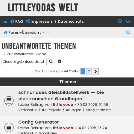
Littleyodas Welt
FAQ
Impressum / Datenschutz
S
Foren-Übersicht
u
Unbeantwortete Themen
c
Zur erweiterten Suche
h
Suche
Erweiterte Suche
e
Die Suche ergab 44 Treffer
1
2
Nächste
Themen
schnurloses Gleisbildstellwerk -- Die
elektronischen Grundlagen
Letzter Beitrag von
little.yoda
«
30.03.2026, 19:58
Verfasst in
Eure Projekte / Anlagen / Hirngespinste
Config Generator
Letzter Beitrag von
little.yoda
«
14.03.2026, 18:24
Verfasst in
Sonstiges