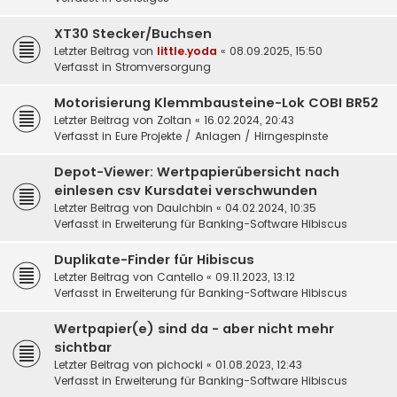
XT30 Stecker/Buchsen
Letzter Beitrag von
little.yoda
«
08.09.2025, 15:50
Verfasst in
Stromversorgung
Motorisierung Klemmbausteine-Lok COBI BR52
Letzter Beitrag von
Zoltan
«
16.02.2024, 20:43
Verfasst in
Eure Projekte / Anlagen / Hirngespinste
Depot-Viewer: Wertpapierübersicht nach
einlesen csv Kursdatei verschwunden
Letzter Beitrag von
DauIchbin
«
04.02.2024, 10:35
Verfasst in
Erweiterung für Banking-Software Hibiscus
Duplikate-Finder für Hibiscus
Letzter Beitrag von
Cantello
«
09.11.2023, 13:12
Verfasst in
Erweiterung für Banking-Software Hibiscus
Wertpapier(e) sind da - aber nicht mehr
sichtbar
Letzter Beitrag von
pichocki
«
01.08.2023, 12:43
Verfasst in
Erweiterung für Banking-Software Hibiscus