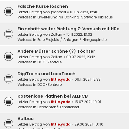
Falsche Kurse löschen
Letzter Beitrag von
pichocki
«
01.08.2023, 12:40
Verfasst in
Erweiterung für Banking-Software Hibiscus
Ein schritt weiter Richtung Z: Versuch mit H0e
Letzter Beitrag von
Zoltan
«
15.11.2022, 13:02
Verfasst in
Eure Projekte / Anlagen / Hirngespinste
Andere Mütter schöne (?) Töchter
Letzter Beitrag von
Zoltan
«
09.07.2022, 23:12
Verfasst in
DCC-Zentrale
DigiTrains und LocoTouch
Letzter Beitrag von
little.yoda
«
08.11.2021, 12:33
Verfasst in
DCC-Zentrale
Kostenlose Platinen bei ALLPCB
Letzter Beitrag von
little.yoda
«
15.07.2021, 19:01
Verfasst in
Lieferanten/Dienstleister
Aufbau
Letzter Beitrag von
little.yoda
«
29.06.2021, 18:40