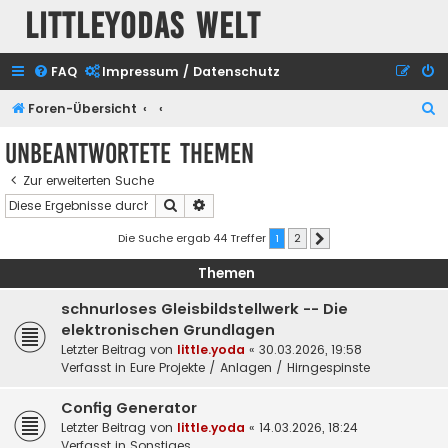
Littleyodas Welt
FAQ
Impressum / Datenschutz
S
Foren-Übersicht
u
Unbeantwortete Themen
c
Zur erweiterten Suche
h
Suche
Erweiterte Suche
e
Die Suche ergab 44 Treffer
1
2
Nächste
Themen
schnurloses Gleisbildstellwerk -- Die
elektronischen Grundlagen
Letzter Beitrag von
little.yoda
«
30.03.2026, 19:58
Verfasst in
Eure Projekte / Anlagen / Hirngespinste
Config Generator
Letzter Beitrag von
little.yoda
«
14.03.2026, 18:24
Verfasst in
Sonstiges