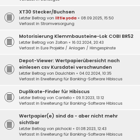
XT30 Stecker/Buchsen
Letzter Beitrag von
little.yoda
«
08.09.2025, 15:50
Verfasst in
Stromversorgung
Motorisierung Klemmbausteine-Lok COBI BR52
Letzter Beitrag von
Zoltan
«
16.02.2024, 20:43
Verfasst in
Eure Projekte / Anlagen / Hirngespinste
Depot-Viewer: Wertpapierübersicht nach
einlesen csv Kursdatei verschwunden
Letzter Beitrag von
DauIchbin
«
04.02.2024, 10:35
Verfasst in
Erweiterung für Banking-Software Hibiscus
Duplikate-Finder für Hibiscus
Letzter Beitrag von
Cantello
«
09.11.2023, 13:12
Verfasst in
Erweiterung für Banking-Software Hibiscus
Wertpapier(e) sind da - aber nicht mehr
sichtbar
Letzter Beitrag von
pichocki
«
01.08.2023, 12:43
Verfasst in
Erweiterung für Banking-Software Hibiscus