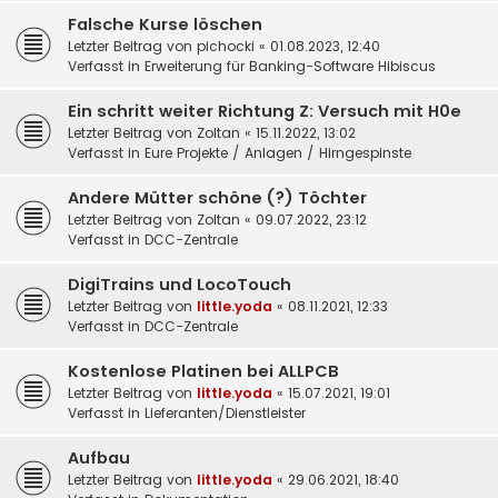
Falsche Kurse löschen
Letzter Beitrag von
pichocki
«
01.08.2023, 12:40
Verfasst in
Erweiterung für Banking-Software Hibiscus
Ein schritt weiter Richtung Z: Versuch mit H0e
Letzter Beitrag von
Zoltan
«
15.11.2022, 13:02
Verfasst in
Eure Projekte / Anlagen / Hirngespinste
Andere Mütter schöne (?) Töchter
Letzter Beitrag von
Zoltan
«
09.07.2022, 23:12
Verfasst in
DCC-Zentrale
DigiTrains und LocoTouch
Letzter Beitrag von
little.yoda
«
08.11.2021, 12:33
Verfasst in
DCC-Zentrale
Kostenlose Platinen bei ALLPCB
Letzter Beitrag von
little.yoda
«
15.07.2021, 19:01
Verfasst in
Lieferanten/Dienstleister
Aufbau
Letzter Beitrag von
little.yoda
«
29.06.2021, 18:40