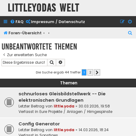
Littleyodas Welt
FAQ
Impressum / Datenschutz
S
Foren-Übersicht
u
Unbeantwortete Themen
c
Zur erweiterten Suche
h
Suche
Erweiterte Suche
e
Die Suche ergab 44 Treffer
1
2
Nächste
Themen
schnurloses Gleisbildstellwerk -- Die
elektronischen Grundlagen
Letzter Beitrag von
little.yoda
«
30.03.2026, 19:58
Verfasst in
Eure Projekte / Anlagen / Hirngespinste
Config Generator
Letzter Beitrag von
little.yoda
«
14.03.2026, 18:24
Verfasst in
Sonstiges