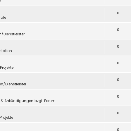
e
0
ale
0
n/Dienstleister
0
tation
0
 Projekte
0
en/Dienstleister
0
 & Ankündigungen bzgl. Forum
0
Projekte
0