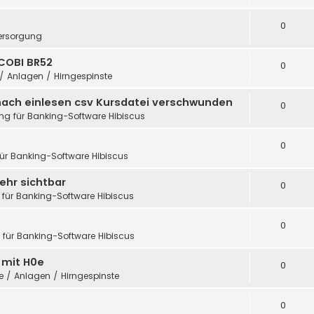
0
ersorgung
COBI BR52
0
 / Anlagen / Hirngespinste
nach einlesen csv Kursdatei verschwunden
0
ung für Banking-Software Hibiscus
0
für Banking-Software Hibiscus
ehr sichtbar
0
 für Banking-Software Hibiscus
0
g für Banking-Software Hibiscus
h mit H0e
0
te / Anlagen / Hirngespinste
0