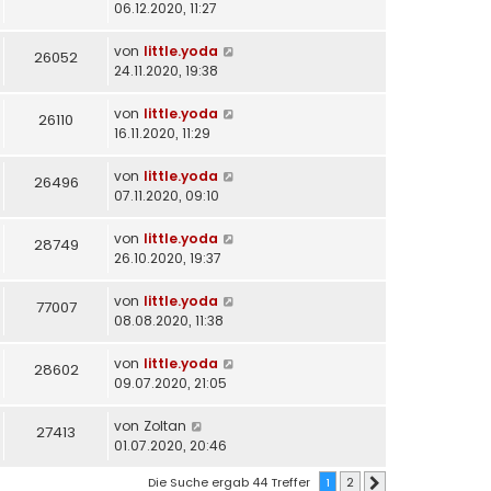
06.12.2020, 11:27
von
little.yoda
26052
24.11.2020, 19:38
von
little.yoda
26110
16.11.2020, 11:29
von
little.yoda
26496
07.11.2020, 09:10
von
little.yoda
28749
26.10.2020, 19:37
von
little.yoda
77007
08.08.2020, 11:38
von
little.yoda
28602
09.07.2020, 21:05
von
Zoltan
27413
01.07.2020, 20:46
Die Suche ergab 44 Treffer
1
2
Nächste