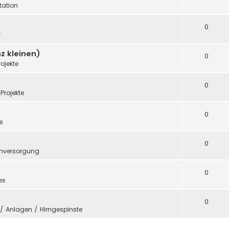
ation
0
r
z kleinen)
0
rojekte
0
Projekte
0
s
0
mversorgung
0
es
0
e / Anlagen / Hirngespinste