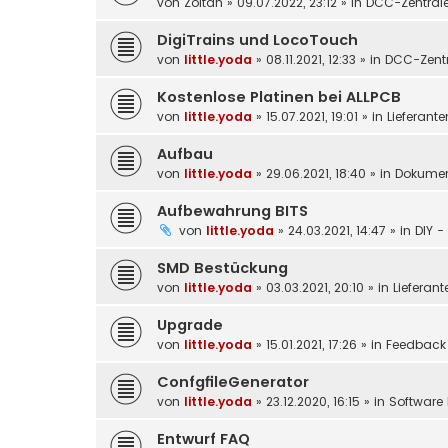
von
Zoltan
»
09.07.2022, 23:12
» in
DCC-Zentral
DigiTrains und LocoTouch
von
little.yoda
»
08.11.2021, 12:33
» in
DCC-Zentr
Kostenlose Platinen bei ALLPCB
von
little.yoda
»
15.07.2021, 19:01
» in
Lieferante
Aufbau
von
little.yoda
»
29.06.2021, 18:40
» in
Dokumen
Aufbewahrung BITS
von
little.yoda
»
24.03.2021, 14:47
» in
DIY -
SMD Bestückung
von
little.yoda
»
03.03.2021, 20:10
» in
Lieferant
Upgrade
von
little.yoda
»
15.01.2021, 17:26
» in
Feedback
ConfgfileGenerator
von
little.yoda
»
23.12.2020, 16:15
» in
Software 
Entwurf FAQ