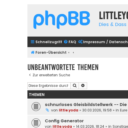
Little
Dies & Dass 
Schnellzugriff
FAQ
Impressum / Datensch
Foren-Übersicht
Unbeantwortete Themen
Zur erweiterten Suche
Suche
Erweiterte Suche
THEMEN
schnurloses Gleisbildstellwerk -- Di
von
little.yoda
»
30.03.2026, 19:58
» in
Eure
Config Generator
von
little.yoda
»
14.03.2026, 18:24
» in
Sonstig