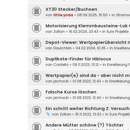
XT30 Stecker/Buchsen
von
little.yoda
»
08.09.2025, 15:50
» in
Stromv
Motorisierung Klemmbausteine-Lok 
von
Zoltan
»
16.02.2024, 20:43
» in
Eure Projekte
Depot-Viewer: Wertpapierübersicht 
von
DauIchbin
»
04.02.2024, 10:35
» in
Erweiter
Duplikate-Finder für Hibiscus
von
Cantello
»
09.11.2023, 13:12
» in
Erweiterung 
Wertpapier(e) sind da - aber nicht m
von
pichocki
»
01.08.2023, 12:43
» in
Erweiterung
Falsche Kurse löschen
von
pichocki
»
01.08.2023, 12:40
» in
Erweiterun
Ein schritt weiter Richtung Z: Versuc
von
Zoltan
»
15.11.2022, 13:02
» in
Eure Projek
Andere Mütter schöne (?) Töchter