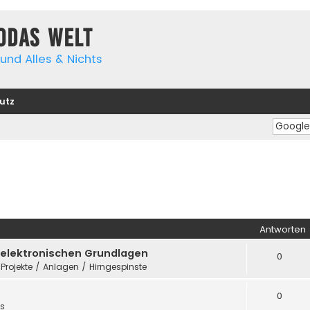
yodas Welt
und Alles & Nichts
utz
Antworten
e elektronischen Grundlagen
0
 Projekte / Anlagen / Hirngespinste
0
es