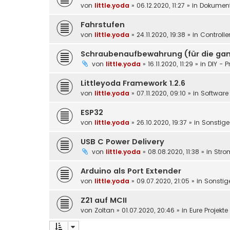
von
little.yoda
»
06.12.2020, 11:27
» in
Dokument
Fahrstufen
von
little.yoda
»
24.11.2020, 19:38
» in
Controlle
Schraubenaufbewahrung (für die gan
von
little.yoda
»
16.11.2020, 11:29
» in
DIY - P
Littleyoda Framework 1.2.6
von
little.yoda
»
07.11.2020, 09:10
» in
Software 
ESP32
von
little.yoda
»
26.10.2020, 19:37
» in
Sonstige
USB C Power Delivery
von
little.yoda
»
08.08.2020, 11:38
» in
Stro
Arduino als Port Extender
von
little.yoda
»
09.07.2020, 21:05
» in
Sonstig
Z21 auf MCII
von
Zoltan
»
01.07.2020, 20:46
» in
Eure Projekt