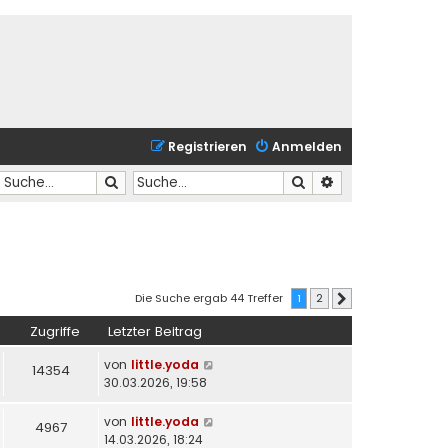
Registrieren
Anmelden
Suche
Suche
Erweiterte Suche
Die Suche ergab 44 Treffer
1
2
Nächste
Zugriffe
Letzter Beitrag
von
little.yoda
14354
30.03.2026, 19:58
von
little.yoda
4967
14.03.2026, 18:24