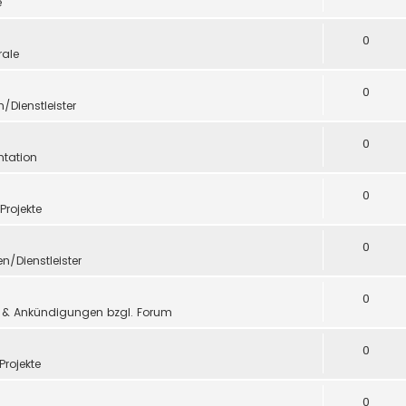
e
0
ale
0
n/Dienstleister
0
tation
0
 Projekte
0
en/Dienstleister
0
 & Ankündigungen bzgl. Forum
0
Projekte
0