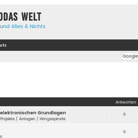
yodas Welt
und Alles & Nichts
utz
Antworten
e elektronischen Grundlagen
0
 Projekte / Anlagen / Hirngespinste
0
es