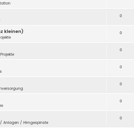
ation
0
r
z kleinen)
0
rojekte
0
Projekte
0
s
0
mversorgung
0
es
0
e / Anlagen / Hirngespinste