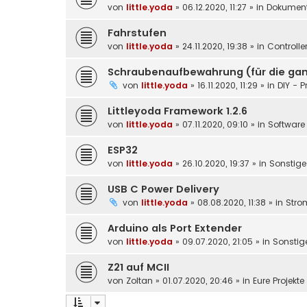
von
little.yoda
»
06.12.2020, 11:27
» in
Dokument
Fahrstufen
von
little.yoda
»
24.11.2020, 19:38
» in
Controlle
Schraubenaufbewahrung (für die gan
von
little.yoda
»
16.11.2020, 11:29
» in
DIY - P
Littleyoda Framework 1.2.6
von
little.yoda
»
07.11.2020, 09:10
» in
Software 
ESP32
von
little.yoda
»
26.10.2020, 19:37
» in
Sonstige
USB C Power Delivery
von
little.yoda
»
08.08.2020, 11:38
» in
Stro
Arduino als Port Extender
von
little.yoda
»
09.07.2020, 21:05
» in
Sonstig
Z21 auf MCII
von
Zoltan
»
01.07.2020, 20:46
» in
Eure Projekt