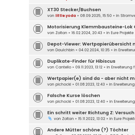
XT30 Stecker/Buchsen
von
little.yoda
»
08.09.2025, 15:50
» in
Stromv
Motorisierung Klemmbausteine-Lok 
von
Zoltan
»
16.02.2024, 20:43
» in
Eure Projekte
Depot-Viewer: Wertpapierübersicht 
von
DauIchbin
»
04.02.2024, 10:35
» in
Erweiter
Duplikate-Finder für Hibiscus
von
Cantello
»
09.11.2023, 13:12
» in
Erweiterung 
Wertpapier(e) sind da - aber nicht m
von
pichocki
»
01.08.2023, 12:43
» in
Erweiterung
Falsche Kurse löschen
von
pichocki
»
01.08.2023, 12:40
» in
Erweiterun
Ein schritt weiter Richtung Z: Versuc
von
Zoltan
»
15.11.2022, 13:02
» in
Eure Projek
Andere Mütter schöne (?) Töchter