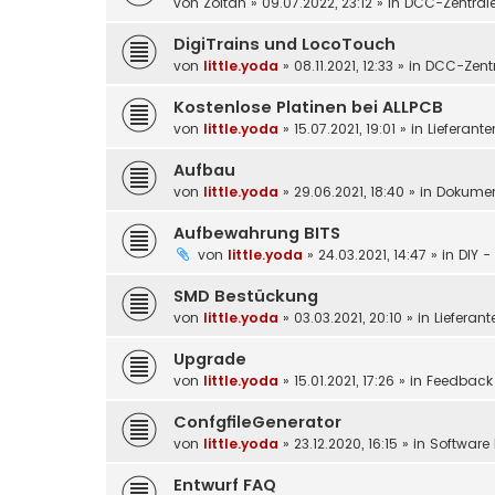
von
Zoltan
»
09.07.2022, 23:12
» in
DCC-Zentral
DigiTrains und LocoTouch
von
little.yoda
»
08.11.2021, 12:33
» in
DCC-Zentr
Kostenlose Platinen bei ALLPCB
von
little.yoda
»
15.07.2021, 19:01
» in
Lieferante
Aufbau
von
little.yoda
»
29.06.2021, 18:40
» in
Dokumen
Aufbewahrung BITS
von
little.yoda
»
24.03.2021, 14:47
» in
DIY -
SMD Bestückung
von
little.yoda
»
03.03.2021, 20:10
» in
Lieferant
Upgrade
von
little.yoda
»
15.01.2021, 17:26
» in
Feedback
ConfgfileGenerator
von
little.yoda
»
23.12.2020, 16:15
» in
Software 
Entwurf FAQ