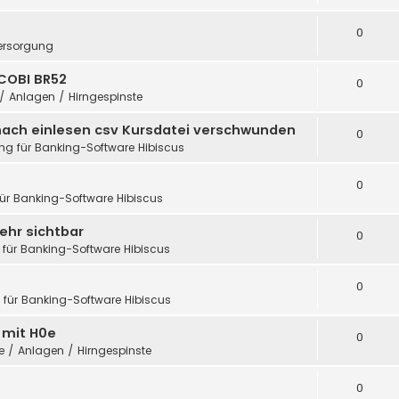
0
ersorgung
COBI BR52
0
 / Anlagen / Hirngespinste
nach einlesen csv Kursdatei verschwunden
0
ung für Banking-Software Hibiscus
0
für Banking-Software Hibiscus
ehr sichtbar
0
 für Banking-Software Hibiscus
0
g für Banking-Software Hibiscus
h mit H0e
0
te / Anlagen / Hirngespinste
0