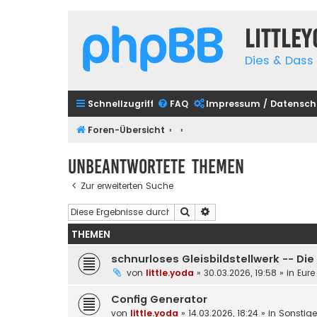
Little
Dies & Dass 
Schnellzugriff
FAQ
Impressum / Datensch
Foren-Übersicht
Unbeantwortete Themen
Zur erweiterten Suche
Suche
Erweiterte Suche
THEMEN
schnurloses Gleisbildstellwerk -- Di
von
little.yoda
»
30.03.2026, 19:58
» in
Eure
Config Generator
von
little.yoda
»
14.03.2026, 18:24
» in
Sonstig