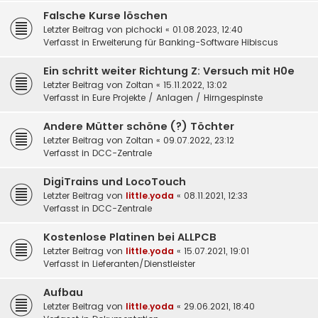
Falsche Kurse löschen
Letzter Beitrag von
pichocki
«
01.08.2023, 12:40
Verfasst in
Erweiterung für Banking-Software Hibiscus
Ein schritt weiter Richtung Z: Versuch mit H0e
Letzter Beitrag von
Zoltan
«
15.11.2022, 13:02
Verfasst in
Eure Projekte / Anlagen / Hirngespinste
Andere Mütter schöne (?) Töchter
Letzter Beitrag von
Zoltan
«
09.07.2022, 23:12
Verfasst in
DCC-Zentrale
DigiTrains und LocoTouch
Letzter Beitrag von
little.yoda
«
08.11.2021, 12:33
Verfasst in
DCC-Zentrale
Kostenlose Platinen bei ALLPCB
Letzter Beitrag von
little.yoda
«
15.07.2021, 19:01
Verfasst in
Lieferanten/Dienstleister
Aufbau
Letzter Beitrag von
little.yoda
«
29.06.2021, 18:40