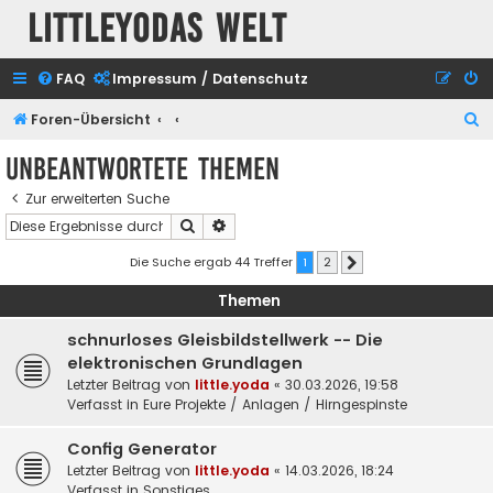
Littleyodas Welt
FAQ
Impressum / Datenschutz
S
Foren-Übersicht
u
Unbeantwortete Themen
c
Zur erweiterten Suche
h
Suche
Erweiterte Suche
e
Die Suche ergab 44 Treffer
1
2
Nächste
Themen
schnurloses Gleisbildstellwerk -- Die
elektronischen Grundlagen
Letzter Beitrag von
little.yoda
«
30.03.2026, 19:58
Verfasst in
Eure Projekte / Anlagen / Hirngespinste
Config Generator
Letzter Beitrag von
little.yoda
«
14.03.2026, 18:24
Verfasst in
Sonstiges