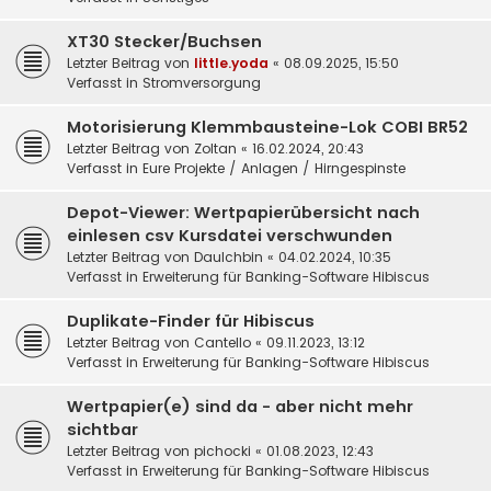
XT30 Stecker/Buchsen
Letzter Beitrag von
little.yoda
«
08.09.2025, 15:50
Verfasst in
Stromversorgung
Motorisierung Klemmbausteine-Lok COBI BR52
Letzter Beitrag von
Zoltan
«
16.02.2024, 20:43
Verfasst in
Eure Projekte / Anlagen / Hirngespinste
Depot-Viewer: Wertpapierübersicht nach
einlesen csv Kursdatei verschwunden
Letzter Beitrag von
DauIchbin
«
04.02.2024, 10:35
Verfasst in
Erweiterung für Banking-Software Hibiscus
Duplikate-Finder für Hibiscus
Letzter Beitrag von
Cantello
«
09.11.2023, 13:12
Verfasst in
Erweiterung für Banking-Software Hibiscus
Wertpapier(e) sind da - aber nicht mehr
sichtbar
Letzter Beitrag von
pichocki
«
01.08.2023, 12:43
Verfasst in
Erweiterung für Banking-Software Hibiscus