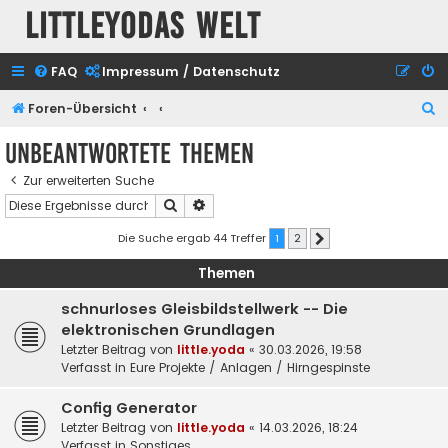
Littleyodas Welt
FAQ
Impressum / Datenschutz
S
Foren-Übersicht
u
Unbeantwortete Themen
c
Zur erweiterten Suche
h
Suche
Erweiterte Suche
e
Die Suche ergab 44 Treffer
1
2
Nächste
Themen
schnurloses Gleisbildstellwerk -- Die
elektronischen Grundlagen
Letzter Beitrag von
little.yoda
«
30.03.2026, 19:58
Verfasst in
Eure Projekte / Anlagen / Hirngespinste
Config Generator
Letzter Beitrag von
little.yoda
«
14.03.2026, 18:24
Verfasst in
Sonstiges