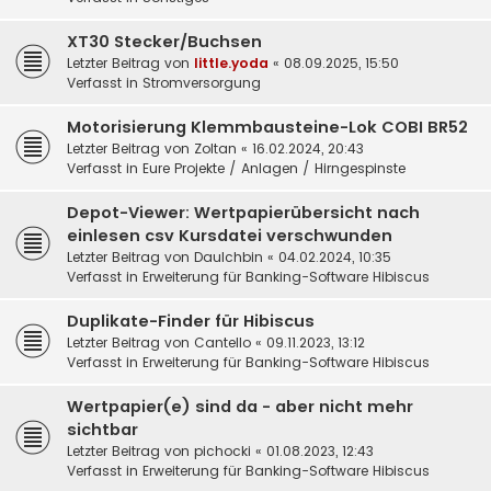
XT30 Stecker/Buchsen
Letzter Beitrag von
little.yoda
«
08.09.2025, 15:50
Verfasst in
Stromversorgung
Motorisierung Klemmbausteine-Lok COBI BR52
Letzter Beitrag von
Zoltan
«
16.02.2024, 20:43
Verfasst in
Eure Projekte / Anlagen / Hirngespinste
Depot-Viewer: Wertpapierübersicht nach
einlesen csv Kursdatei verschwunden
Letzter Beitrag von
DauIchbin
«
04.02.2024, 10:35
Verfasst in
Erweiterung für Banking-Software Hibiscus
Duplikate-Finder für Hibiscus
Letzter Beitrag von
Cantello
«
09.11.2023, 13:12
Verfasst in
Erweiterung für Banking-Software Hibiscus
Wertpapier(e) sind da - aber nicht mehr
sichtbar
Letzter Beitrag von
pichocki
«
01.08.2023, 12:43
Verfasst in
Erweiterung für Banking-Software Hibiscus