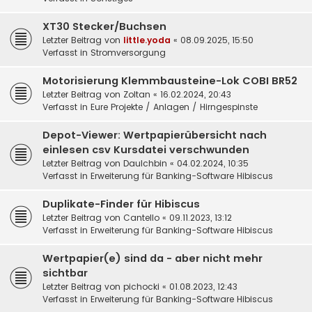
XT30 Stecker/Buchsen
Letzter Beitrag von
little.yoda
«
08.09.2025, 15:50
Verfasst in
Stromversorgung
Motorisierung Klemmbausteine-Lok COBI BR52
Letzter Beitrag von
Zoltan
«
16.02.2024, 20:43
Verfasst in
Eure Projekte / Anlagen / Hirngespinste
Depot-Viewer: Wertpapierübersicht nach
einlesen csv Kursdatei verschwunden
Letzter Beitrag von
DauIchbin
«
04.02.2024, 10:35
Verfasst in
Erweiterung für Banking-Software Hibiscus
Duplikate-Finder für Hibiscus
Letzter Beitrag von
Cantello
«
09.11.2023, 13:12
Verfasst in
Erweiterung für Banking-Software Hibiscus
Wertpapier(e) sind da - aber nicht mehr
sichtbar
Letzter Beitrag von
pichocki
«
01.08.2023, 12:43
Verfasst in
Erweiterung für Banking-Software Hibiscus