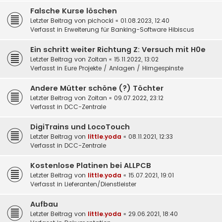
Falsche Kurse löschen
Letzter Beitrag von
pichocki
«
01.08.2023, 12:40
Verfasst in
Erweiterung für Banking-Software Hibiscus
Ein schritt weiter Richtung Z: Versuch mit H0e
Letzter Beitrag von
Zoltan
«
15.11.2022, 13:02
Verfasst in
Eure Projekte / Anlagen / Hirngespinste
Andere Mütter schöne (?) Töchter
Letzter Beitrag von
Zoltan
«
09.07.2022, 23:12
Verfasst in
DCC-Zentrale
DigiTrains und LocoTouch
Letzter Beitrag von
little.yoda
«
08.11.2021, 12:33
Verfasst in
DCC-Zentrale
Kostenlose Platinen bei ALLPCB
Letzter Beitrag von
little.yoda
«
15.07.2021, 19:01
Verfasst in
Lieferanten/Dienstleister
Aufbau
Letzter Beitrag von
little.yoda
«
29.06.2021, 18:40