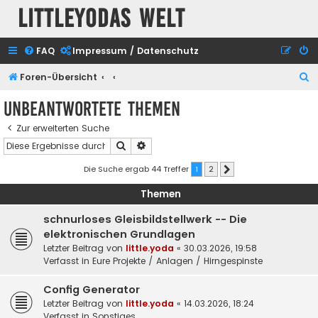
Littleyodas Welt
FAQ
Impressum / Datenschutz
S
Foren-Übersicht
u
Unbeantwortete Themen
c
Zur erweiterten Suche
h
Suche
Erweiterte Suche
e
Die Suche ergab 44 Treffer
1
2
Nächste
Themen
schnurloses Gleisbildstellwerk -- Die
elektronischen Grundlagen
Letzter Beitrag von
little.yoda
«
30.03.2026, 19:58
Verfasst in
Eure Projekte / Anlagen / Hirngespinste
Config Generator
Letzter Beitrag von
little.yoda
«
14.03.2026, 18:24
Verfasst in
Sonstiges