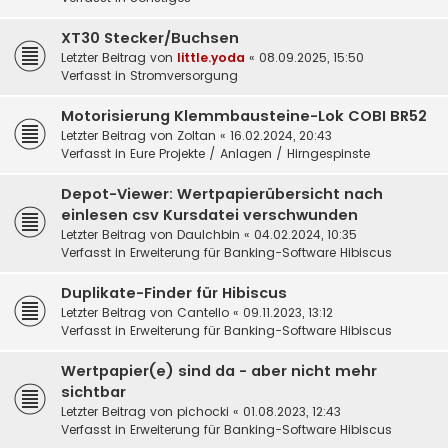
XT30 Stecker/Buchsen
Letzter Beitrag von
little.yoda
«
08.09.2025, 15:50
Verfasst in
Stromversorgung
Motorisierung Klemmbausteine-Lok COBI BR52
Letzter Beitrag von
Zoltan
«
16.02.2024, 20:43
Verfasst in
Eure Projekte / Anlagen / Hirngespinste
Depot-Viewer: Wertpapierübersicht nach
einlesen csv Kursdatei verschwunden
Letzter Beitrag von
DauIchbin
«
04.02.2024, 10:35
Verfasst in
Erweiterung für Banking-Software Hibiscus
Duplikate-Finder für Hibiscus
Letzter Beitrag von
Cantello
«
09.11.2023, 13:12
Verfasst in
Erweiterung für Banking-Software Hibiscus
Wertpapier(e) sind da - aber nicht mehr
sichtbar
Letzter Beitrag von
pichocki
«
01.08.2023, 12:43
Verfasst in
Erweiterung für Banking-Software Hibiscus