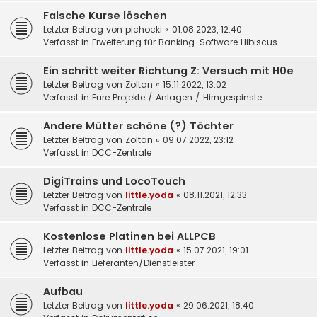
Falsche Kurse löschen
Letzter Beitrag von
pichocki
«
01.08.2023, 12:40
Verfasst in
Erweiterung für Banking-Software Hibiscus
Ein schritt weiter Richtung Z: Versuch mit H0e
Letzter Beitrag von
Zoltan
«
15.11.2022, 13:02
Verfasst in
Eure Projekte / Anlagen / Hirngespinste
Andere Mütter schöne (?) Töchter
Letzter Beitrag von
Zoltan
«
09.07.2022, 23:12
Verfasst in
DCC-Zentrale
DigiTrains und LocoTouch
Letzter Beitrag von
little.yoda
«
08.11.2021, 12:33
Verfasst in
DCC-Zentrale
Kostenlose Platinen bei ALLPCB
Letzter Beitrag von
little.yoda
«
15.07.2021, 19:01
Verfasst in
Lieferanten/Dienstleister
Aufbau
Letzter Beitrag von
little.yoda
«
29.06.2021, 18:40