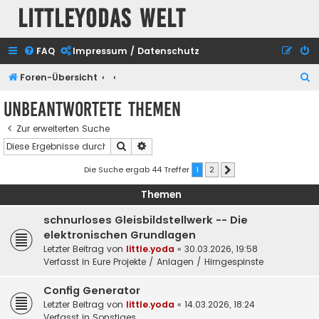
Littleyodas Welt
FAQ
Impressum / Datenschutz
S
Foren-Übersicht
u
Unbeantwortete Themen
c
Zur erweiterten Suche
h
Suche
Erweiterte Suche
e
Die Suche ergab 44 Treffer
1
2
Nächste
Themen
schnurloses Gleisbildstellwerk -- Die
elektronischen Grundlagen
Letzter Beitrag von
little.yoda
«
30.03.2026, 19:58
Verfasst in
Eure Projekte / Anlagen / Hirngespinste
Config Generator
Letzter Beitrag von
little.yoda
«
14.03.2026, 18:24
Verfasst in
Sonstiges