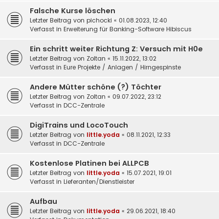
Falsche Kurse löschen
Letzter Beitrag von
pichocki
«
01.08.2023, 12:40
Verfasst in
Erweiterung für Banking-Software Hibiscus
Ein schritt weiter Richtung Z: Versuch mit H0e
Letzter Beitrag von
Zoltan
«
15.11.2022, 13:02
Verfasst in
Eure Projekte / Anlagen / Hirngespinste
Andere Mütter schöne (?) Töchter
Letzter Beitrag von
Zoltan
«
09.07.2022, 23:12
Verfasst in
DCC-Zentrale
DigiTrains und LocoTouch
Letzter Beitrag von
little.yoda
«
08.11.2021, 12:33
Verfasst in
DCC-Zentrale
Kostenlose Platinen bei ALLPCB
Letzter Beitrag von
little.yoda
«
15.07.2021, 19:01
Verfasst in
Lieferanten/Dienstleister
Aufbau
Letzter Beitrag von
little.yoda
«
29.06.2021, 18:40