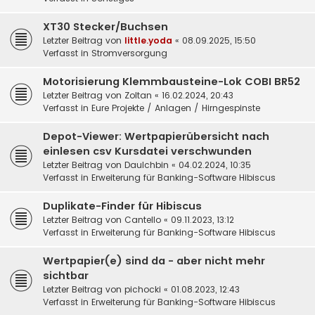
XT30 Stecker/Buchsen
Letzter Beitrag von
little.yoda
«
08.09.2025, 15:50
Verfasst in
Stromversorgung
Motorisierung Klemmbausteine-Lok COBI BR52
Letzter Beitrag von
Zoltan
«
16.02.2024, 20:43
Verfasst in
Eure Projekte / Anlagen / Hirngespinste
Depot-Viewer: Wertpapierübersicht nach
einlesen csv Kursdatei verschwunden
Letzter Beitrag von
DauIchbin
«
04.02.2024, 10:35
Verfasst in
Erweiterung für Banking-Software Hibiscus
Duplikate-Finder für Hibiscus
Letzter Beitrag von
Cantello
«
09.11.2023, 13:12
Verfasst in
Erweiterung für Banking-Software Hibiscus
Wertpapier(e) sind da - aber nicht mehr
sichtbar
Letzter Beitrag von
pichocki
«
01.08.2023, 12:43
Verfasst in
Erweiterung für Banking-Software Hibiscus