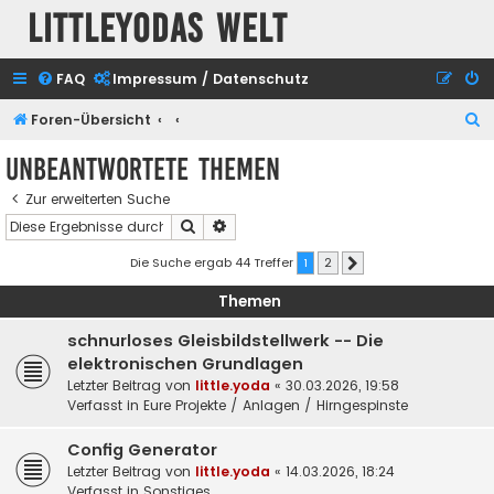
Littleyodas Welt
FAQ
Impressum / Datenschutz
S
Foren-Übersicht
u
Unbeantwortete Themen
c
Zur erweiterten Suche
h
Suche
Erweiterte Suche
e
Die Suche ergab 44 Treffer
1
2
Nächste
Themen
schnurloses Gleisbildstellwerk -- Die
elektronischen Grundlagen
Letzter Beitrag von
little.yoda
«
30.03.2026, 19:58
Verfasst in
Eure Projekte / Anlagen / Hirngespinste
Config Generator
Letzter Beitrag von
little.yoda
«
14.03.2026, 18:24
Verfasst in
Sonstiges