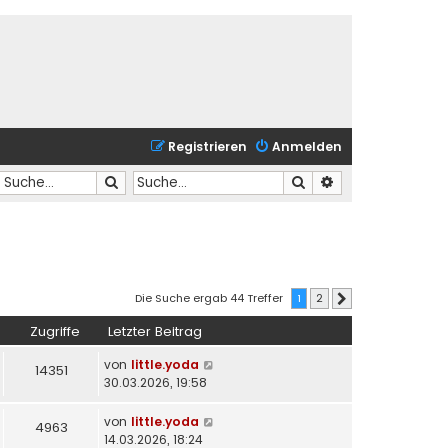
Registrieren
Anmelden
Suche
Suche
Erweiterte Suche
Die Suche ergab 44 Treffer
1
2
Nächste
Zugriffe
Letzter Beitrag
von
little.yoda
14351
30.03.2026, 19:58
von
little.yoda
4963
14.03.2026, 18:24