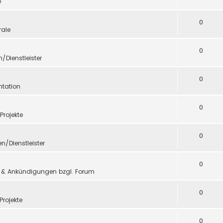
e
0
ale
0
n/Dienstleister
0
tation
0
 Projekte
0
en/Dienstleister
0
 & Ankündigungen bzgl. Forum
0
Projekte
0