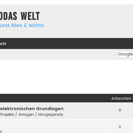
yodas Welt
und Alles & Nichts
utz
Antworten
e elektronischen Grundlagen
0
 Projekte / Anlagen / Hirngespinste
0
es