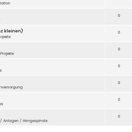
ation
0
r
z kleinen)
0
rojekte
0
Projekte
0
s
0
mversorgung
0
es
0
e / Anlagen / Hirngespinste