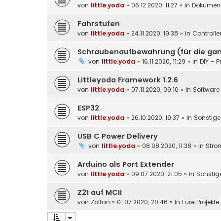
von
little.yoda
»
06.12.2020, 11:27
» in
Dokument
Fahrstufen
von
little.yoda
»
24.11.2020, 19:38
» in
Controlle
Schraubenaufbewahrung (für die gan
von
little.yoda
»
16.11.2020, 11:29
» in
DIY - P
Littleyoda Framework 1.2.6
von
little.yoda
»
07.11.2020, 09:10
» in
Software 
ESP32
von
little.yoda
»
26.10.2020, 19:37
» in
Sonstige
USB C Power Delivery
von
little.yoda
»
08.08.2020, 11:38
» in
Stro
Arduino als Port Extender
von
little.yoda
»
09.07.2020, 21:05
» in
Sonstig
Z21 auf MCII
von
Zoltan
»
01.07.2020, 20:46
» in
Eure Projekt