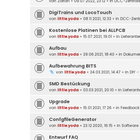
von
Zoltan
»
09.07.2022, 23:12
» in
DCC-Zentral
DigiTrains und LocoTouch
von
little.yoda
»
08.11.2021, 12:33
» in
DCC-Zentr
Kostenlose Platinen bei ALLPCB
von
little.yoda
»
15.07.2021, 19:01
» in
Lieferante
Aufbau
von
little.yoda
»
29.06.2021, 18:40
» in
Dokumen
Aufbewahrung BITS
von
little.yoda
»
24.03.2021, 14:47
» in
DIY -
SMD Bestückung
von
little.yoda
»
03.03.2021, 20:10
» in
Lieferant
Upgrade
von
little.yoda
»
15.01.2021, 17:26
» in
Feedback
ConfgfileGenerator
von
little.yoda
»
23.12.2020, 16:15
» in
Software 
Entwurf FAQ