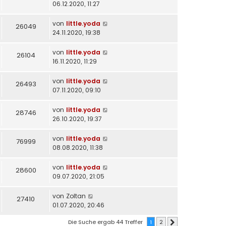
06.12.2020, 11:27
von
little.yoda
26049
24.11.2020, 19:38
von
little.yoda
26104
16.11.2020, 11:29
von
little.yoda
26493
07.11.2020, 09:10
von
little.yoda
28746
26.10.2020, 19:37
von
little.yoda
76999
08.08.2020, 11:38
von
little.yoda
28600
09.07.2020, 21:05
von
Zoltan
27410
01.07.2020, 20:46
Die Suche ergab 44 Treffer
1
2
Nächste