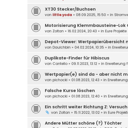
XT30 Stecker/Buchsen
von
little.yoda
»
08.09.2025, 15:50
» in
Stromv
Motorisierung Klemmbausteine-Lok 
von
Zoltan
»
16.02.2024, 20:43
» in
Eure Projekte
Depot-Viewer: Wertpapierübersicht 
von
DauIchbin
»
04.02.2024, 10:35
» in
Erweiter
Duplikate-Finder für Hibiscus
von
Cantello
»
09.11.2023, 13:12
» in
Erweiterung 
Wertpapier(e) sind da - aber nicht m
von
pichocki
»
01.08.2023, 12:43
» in
Erweiterung
Falsche Kurse löschen
von
pichocki
»
01.08.2023, 12:40
» in
Erweiterun
Ein schritt weiter Richtung Z: Versuc
von
Zoltan
»
15.11.2022, 13:02
» in
Eure Projek
Andere Mütter schöne (?) Töchter