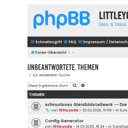
Little
Dies & Dass 
Schnellzugriff
FAQ
Impressum / Datensch
Foren-Übersicht
Unbeantwortete Themen
Zur erweiterten Suche
Suche
Erweiterte Suche
THEMEN
schnurloses Gleisbildstellwerk -- Di
von
little.yoda
»
30.03.2026, 19:58
» in
Eure
Config Generator
von
little.yoda
»
14.03.2026, 18:24
» in
Sonstig