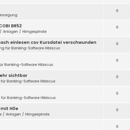
0
ersorgung
COBI BR52
0
 / Anlagen / Hirngespinste
nach einlesen csv Kursdatei verschwunden
0
ung für Banking-Software Hibiscus
0
für Banking-Software Hibiscus
ehr sichtbar
0
 für Banking-Software Hibiscus
0
g für Banking-Software Hibiscus
h mit H0e
0
te / Anlagen / Hirngespinste
0