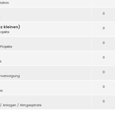
ation
0
r
z kleinen)
0
rojekte
0
Projekte
0
s
0
mversorgung
0
es
0
e / Anlagen / Hirngespinste