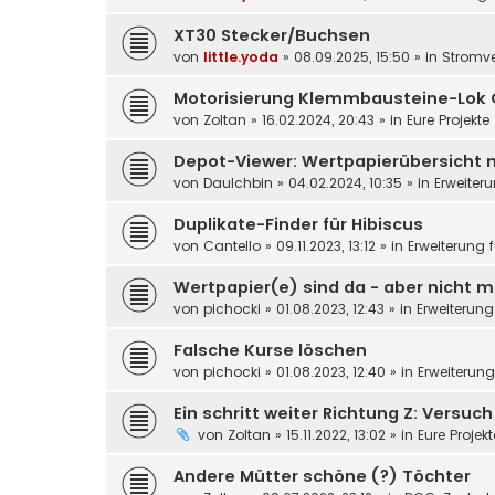
XT30 Stecker/Buchsen
von
little.yoda
»
08.09.2025, 15:50
» in
Stromv
Motorisierung Klemmbausteine-Lok 
von
Zoltan
»
16.02.2024, 20:43
» in
Eure Projekte
Depot-Viewer: Wertpapierübersicht 
von
DauIchbin
»
04.02.2024, 10:35
» in
Erweiter
Duplikate-Finder für Hibiscus
von
Cantello
»
09.11.2023, 13:12
» in
Erweiterung 
Wertpapier(e) sind da - aber nicht m
von
pichocki
»
01.08.2023, 12:43
» in
Erweiterung
Falsche Kurse löschen
von
pichocki
»
01.08.2023, 12:40
» in
Erweiterun
Ein schritt weiter Richtung Z: Versuc
von
Zoltan
»
15.11.2022, 13:02
» in
Eure Projek
Andere Mütter schöne (?) Töchter