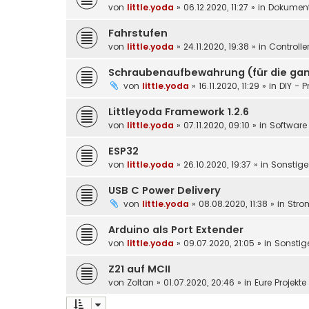
von
little.yoda
»
06.12.2020, 11:27
» in
Dokument
Fahrstufen
von
little.yoda
»
24.11.2020, 19:38
» in
Controlle
Schraubenaufbewahrung (für die gan
von
little.yoda
»
16.11.2020, 11:29
» in
DIY - P
Littleyoda Framework 1.2.6
von
little.yoda
»
07.11.2020, 09:10
» in
Software 
ESP32
von
little.yoda
»
26.10.2020, 19:37
» in
Sonstige
USB C Power Delivery
von
little.yoda
»
08.08.2020, 11:38
» in
Stro
Arduino als Port Extender
von
little.yoda
»
09.07.2020, 21:05
» in
Sonstig
Z21 auf MCII
von
Zoltan
»
01.07.2020, 20:46
» in
Eure Projekt