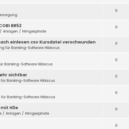
0
ersorgung
COBI BR52
0
 / Anlagen / Hirngespinste
nach einlesen csv Kursdatei verschwunden
0
ung für Banking-Software Hibiscus
0
für Banking-Software Hibiscus
ehr sichtbar
0
 für Banking-Software Hibiscus
0
g für Banking-Software Hibiscus
h mit H0e
0
te / Anlagen / Hirngespinste
0