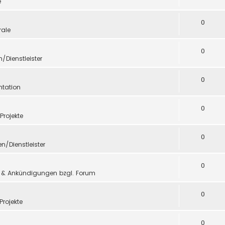
e
0
ale
0
n/Dienstleister
0
tation
0
 Projekte
0
en/Dienstleister
0
 & Ankündigungen bzgl. Forum
0
Projekte
0