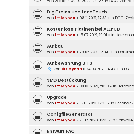
von
Zoltan
»
09.07.2022, 23:12
» in
DCC-Zentral
DigiTrains und LocoTouch
von
little.yoda
»
08.11.2021, 12:33
» in
DCC-Zentr
Kostenlose Platinen bei ALLPCB
von
little.yoda
»
15.07.2021, 19:01
» in
Lieferante
Aufbau
von
little.yoda
»
29.06.2021, 18:40
» in
Dokumen
Aufbewahrung BITS
von
little.yoda
»
24.03.2021, 14:47
» in
DIY -
SMD Bestückung
von
little.yoda
»
03.03.2021, 20:10
» in
Lieferant
Upgrade
von
little.yoda
»
15.01.2021, 17:26
» in
Feedback
ConfgfileGenerator
von
little.yoda
»
23.12.2020, 16:15
» in
Software 
Entwurf FAQ