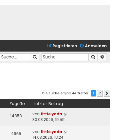
Registrieren
Anmelden
Suche
Suche
Erweiterte Suche
Die Suche ergab 44 Treffer
1
2
Nächste
Zugriffe
Letzter Beitrag
von
little.yoda
14353
30.03.2026, 19:58
von
little.yoda
4965
14.03.2026, 18:24