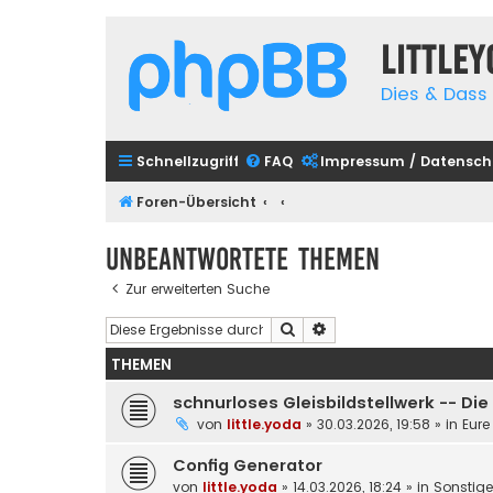
Little
Dies & Dass 
Schnellzugriff
FAQ
Impressum / Datensch
Foren-Übersicht
Unbeantwortete Themen
Zur erweiterten Suche
Suche
Erweiterte Suche
THEMEN
schnurloses Gleisbildstellwerk -- Di
von
little.yoda
»
30.03.2026, 19:58
» in
Eure
Config Generator
von
little.yoda
»
14.03.2026, 18:24
» in
Sonstig