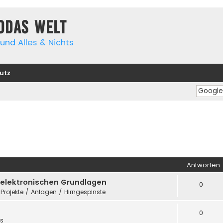
yodas Welt
und Alles & Nichts
utz
Antworten
e elektronischen Grundlagen
0
 Projekte / Anlagen / Hirngespinste
0
es