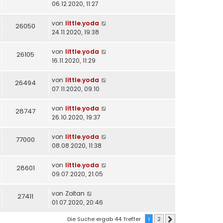
06.12.2020, 11:27
von
little.yoda
26050
24.11.2020, 19:38
von
little.yoda
26105
16.11.2020, 11:29
von
little.yoda
26494
07.11.2020, 09:10
von
little.yoda
28747
26.10.2020, 19:37
von
little.yoda
77000
08.08.2020, 11:38
von
little.yoda
28601
09.07.2020, 21:05
von
Zoltan
27411
01.07.2020, 20:46
Die Suche ergab 44 Treffer
1
2
Nächste