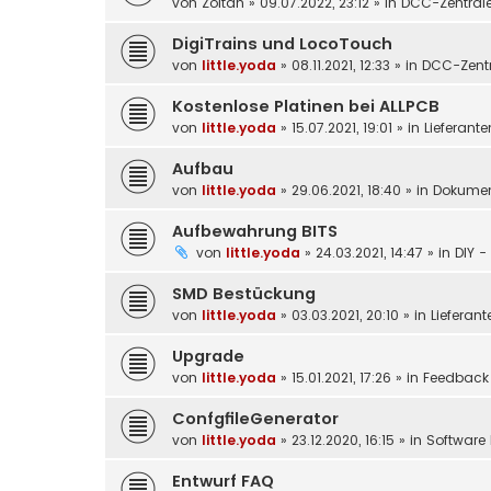
von
Zoltan
»
09.07.2022, 23:12
» in
DCC-Zentral
DigiTrains und LocoTouch
von
little.yoda
»
08.11.2021, 12:33
» in
DCC-Zentr
Kostenlose Platinen bei ALLPCB
von
little.yoda
»
15.07.2021, 19:01
» in
Lieferante
Aufbau
von
little.yoda
»
29.06.2021, 18:40
» in
Dokumen
Aufbewahrung BITS
von
little.yoda
»
24.03.2021, 14:47
» in
DIY -
SMD Bestückung
von
little.yoda
»
03.03.2021, 20:10
» in
Lieferant
Upgrade
von
little.yoda
»
15.01.2021, 17:26
» in
Feedback
ConfgfileGenerator
von
little.yoda
»
23.12.2020, 16:15
» in
Software 
Entwurf FAQ