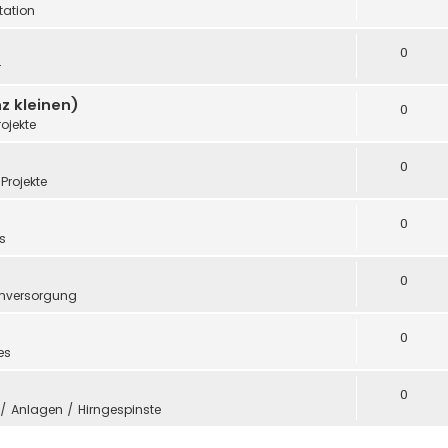
ation
0
r
z kleinen)
0
rojekte
0
Projekte
0
s
0
mversorgung
0
es
0
e / Anlagen / Hirngespinste