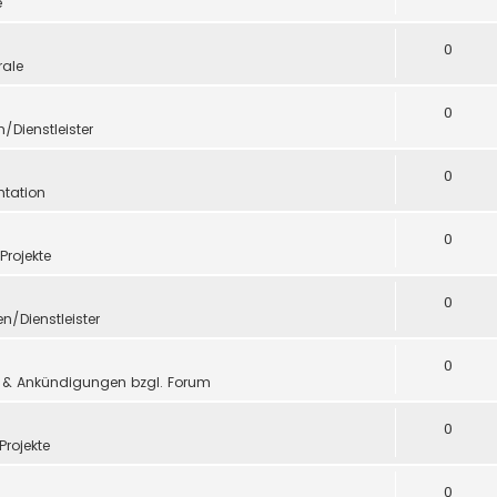
e
0
ale
0
n/Dienstleister
0
tation
0
 Projekte
0
en/Dienstleister
0
 & Ankündigungen bzgl. Forum
0
Projekte
0