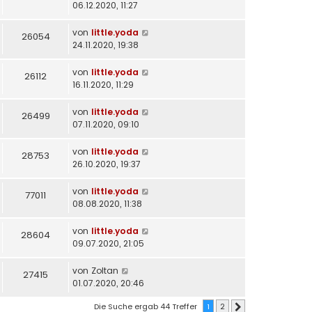
06.12.2020, 11:27
von
little.yoda
26054
24.11.2020, 19:38
von
little.yoda
26112
16.11.2020, 11:29
von
little.yoda
26499
07.11.2020, 09:10
von
little.yoda
28753
26.10.2020, 19:37
von
little.yoda
77011
08.08.2020, 11:38
von
little.yoda
28604
09.07.2020, 21:05
von
Zoltan
27415
01.07.2020, 20:46
Die Suche ergab 44 Treffer
1
2
Nächste