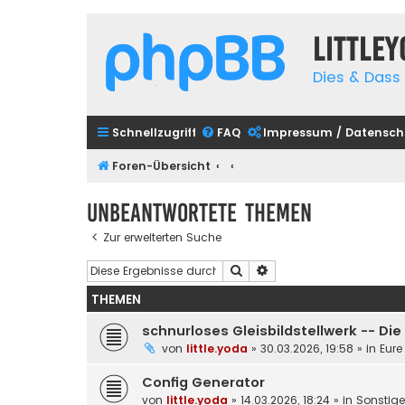
Little
Dies & Dass 
Schnellzugriff
FAQ
Impressum / Datensch
Foren-Übersicht
Unbeantwortete Themen
Zur erweiterten Suche
Suche
Erweiterte Suche
THEMEN
schnurloses Gleisbildstellwerk -- Di
von
little.yoda
»
30.03.2026, 19:58
» in
Eure
Config Generator
von
little.yoda
»
14.03.2026, 18:24
» in
Sonstig