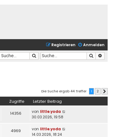
Registrieren
Anmelden
Suche
Suche
Erweiterte Suche
Die Suche ergab 44 Treffer
1
2
Nächste
Zugriffe
Letzter Beitrag
von
little.yoda
14356
30.03.2026, 19:58
von
little.yoda
4969
14.03.2026, 18:24