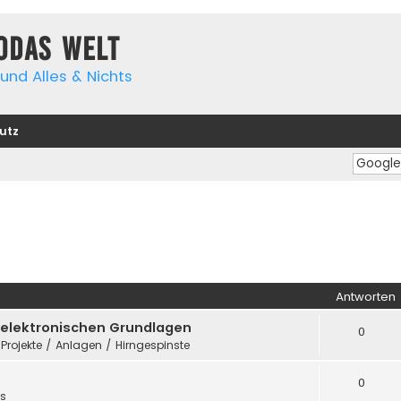
yodas Welt
und Alles & Nichts
utz
Antworten
e elektronischen Grundlagen
0
 Projekte / Anlagen / Hirngespinste
0
es