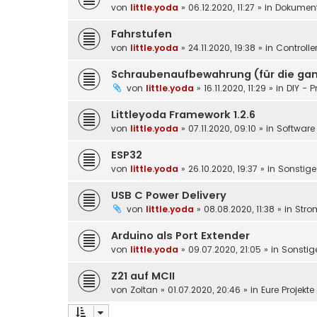
von
little.yoda
»
06.12.2020, 11:27
» in
Dokument
Fahrstufen
von
little.yoda
»
24.11.2020, 19:38
» in
Controlle
Schraubenaufbewahrung (für die gan
von
little.yoda
»
16.11.2020, 11:29
» in
DIY - P
Littleyoda Framework 1.2.6
von
little.yoda
»
07.11.2020, 09:10
» in
Software 
ESP32
von
little.yoda
»
26.10.2020, 19:37
» in
Sonstige
USB C Power Delivery
von
little.yoda
»
08.08.2020, 11:38
» in
Stro
Arduino als Port Extender
von
little.yoda
»
09.07.2020, 21:05
» in
Sonstig
Z21 auf MCII
von
Zoltan
»
01.07.2020, 20:46
» in
Eure Projekt