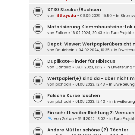
XT30 Stecker/Buchsen
von
little.yoda
»
08.09.2025, 15:50
» in
Stromv
Motorisierung Klemmbausteine-Lok 
von
Zoltan
»
16.02.2024, 20:43
» in
Eure Projekte
Depot-Viewer: Wertpapierübersicht 
von
DauIchbin
»
04.02.2024, 10:35
» in
Erweiter
Duplikate-Finder für Hibiscus
von
Cantello
»
09.11.2023, 13:12
» in
Erweiterung 
Wertpapier(e) sind da - aber nicht m
von
pichocki
»
01.08.2023, 12:43
» in
Erweiterung
Falsche Kurse löschen
von
pichocki
»
01.08.2023, 12:40
» in
Erweiterun
Ein schritt weiter Richtung Z: Versuc
von
Zoltan
»
15.11.2022, 13:02
» in
Eure Projek
Andere Mütter schöne (?) Töchter