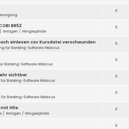
0
ersorgung
COBI BR52
0
 / Anlagen / Hirngespinste
nach einlesen csv Kursdatei verschwunden
0
ung für Banking-Software Hibiscus
0
für Banking-Software Hibiscus
ehr sichtbar
0
 für Banking-Software Hibiscus
0
g für Banking-Software Hibiscus
h mit H0e
0
te / Anlagen / Hirngespinste
0