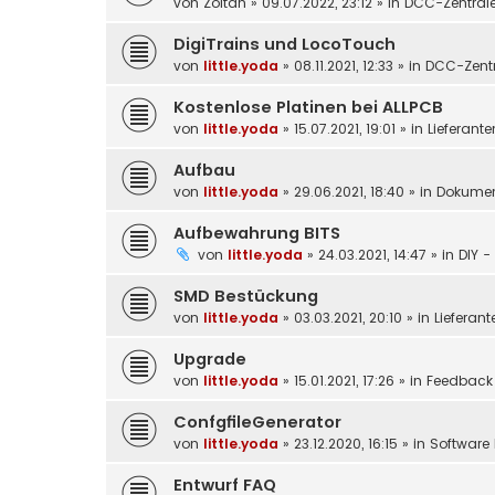
von
Zoltan
»
09.07.2022, 23:12
» in
DCC-Zentral
DigiTrains und LocoTouch
von
little.yoda
»
08.11.2021, 12:33
» in
DCC-Zentr
Kostenlose Platinen bei ALLPCB
von
little.yoda
»
15.07.2021, 19:01
» in
Lieferante
Aufbau
von
little.yoda
»
29.06.2021, 18:40
» in
Dokumen
Aufbewahrung BITS
von
little.yoda
»
24.03.2021, 14:47
» in
DIY -
SMD Bestückung
von
little.yoda
»
03.03.2021, 20:10
» in
Lieferant
Upgrade
von
little.yoda
»
15.01.2021, 17:26
» in
Feedback
ConfgfileGenerator
von
little.yoda
»
23.12.2020, 16:15
» in
Software 
Entwurf FAQ