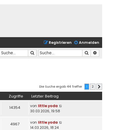
Registrieren
Anmelden
Suche
Suche
Erweiterte Suche
Die Suche ergab 44 Treffer
1
2
Nächste
Zugriffe
Letzter Beitrag
von
little.yoda
14354
30.03.2026, 19:58
von
little.yoda
4967
14.03.2026, 18:24