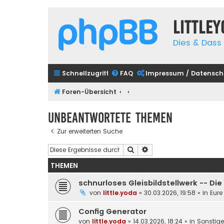
Little
Dies & Dass 
Schnellzugriff
FAQ
Impressum / Datensch
Foren-Übersicht
Unbeantwortete Themen
Zur erweiterten Suche
Suche
Erweiterte Suche
THEMEN
schnurloses Gleisbildstellwerk -- Di
von
little.yoda
»
30.03.2026, 19:58
» in
Eure
Config Generator
von
little.yoda
»
14.03.2026, 18:24
» in
Sonstig