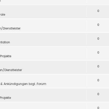
e
0
ale
0
n/Dienstleister
0
tation
0
 Projekte
0
en/Dienstleister
0
 & Ankündigungen bzgl. Forum
0
Projekte
0