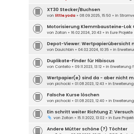
XT30 Stecker/Buchsen
von
little.yoda
»
08.09.2025, 15:50
» in
Stromv
Motorisierung Klemmbausteine-Lok 
von
Zoltan
»
16.02.2024, 20:43
» in
Eure Projekte
Depot-Viewer: Wertpapierübersicht 
von
DauIchbin
»
04.02.2024, 10:35
» in
Erweiter
Duplikate-Finder für Hibiscus
von
Cantello
»
09.11.2023, 13:12
» in
Erweiterung 
Wertpapier(e) sind da - aber nicht m
von
pichocki
»
01.08.2023, 12:43
» in
Erweiterung
Falsche Kurse löschen
von
pichocki
»
01.08.2023, 12:40
» in
Erweiterun
Ein schritt weiter Richtung Z: Versuc
von
Zoltan
»
15.11.2022, 13:02
» in
Eure Projek
Andere Mütter schöne (?) Töchter