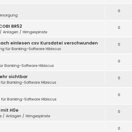
0
ersorgung
COBI BR52
0
 / Anlagen / Hirngespinste
nach einlesen csv Kursdatei verschwunden
0
ung für Banking-Software Hibiscus
0
für Banking-Software Hibiscus
ehr sichtbar
0
 für Banking-Software Hibiscus
0
g für Banking-Software Hibiscus
h mit H0e
0
te / Anlagen / Hirngespinste
0