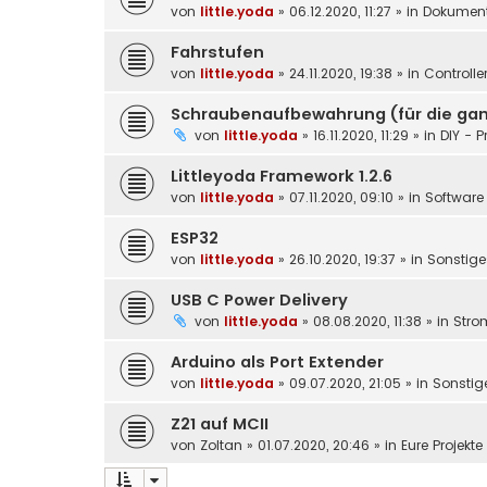
von
little.yoda
»
06.12.2020, 11:27
» in
Dokument
Fahrstufen
von
little.yoda
»
24.11.2020, 19:38
» in
Controlle
Schraubenaufbewahrung (für die gan
von
little.yoda
»
16.11.2020, 11:29
» in
DIY - P
Littleyoda Framework 1.2.6
von
little.yoda
»
07.11.2020, 09:10
» in
Software 
ESP32
von
little.yoda
»
26.10.2020, 19:37
» in
Sonstige
USB C Power Delivery
von
little.yoda
»
08.08.2020, 11:38
» in
Stro
Arduino als Port Extender
von
little.yoda
»
09.07.2020, 21:05
» in
Sonstig
Z21 auf MCII
von
Zoltan
»
01.07.2020, 20:46
» in
Eure Projekt