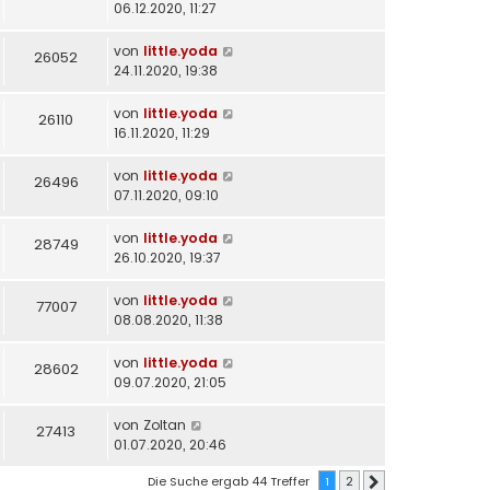
06.12.2020, 11:27
von
little.yoda
26052
24.11.2020, 19:38
von
little.yoda
26110
16.11.2020, 11:29
von
little.yoda
26496
07.11.2020, 09:10
von
little.yoda
28749
26.10.2020, 19:37
von
little.yoda
77007
08.08.2020, 11:38
von
little.yoda
28602
09.07.2020, 21:05
von
Zoltan
27413
01.07.2020, 20:46
Die Suche ergab 44 Treffer
1
2
Nächste