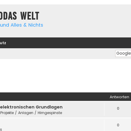
yodas Welt
und Alles & Nichts
utz
Antworten
e elektronischen Grundlagen
0
 Projekte / Anlagen / Hirngespinste
0
es