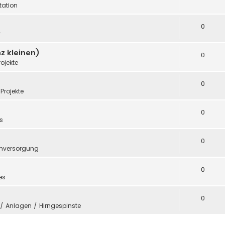
ation
0
r
z kleinen)
0
rojekte
0
Projekte
0
s
0
mversorgung
0
es
0
e / Anlagen / Hirngespinste