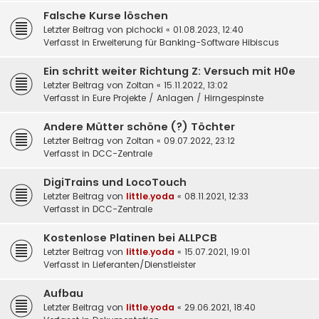
Falsche Kurse löschen
Letzter Beitrag von
pichocki
«
01.08.2023, 12:40
Verfasst in
Erweiterung für Banking-Software Hibiscus
Ein schritt weiter Richtung Z: Versuch mit H0e
Letzter Beitrag von
Zoltan
«
15.11.2022, 13:02
Verfasst in
Eure Projekte / Anlagen / Hirngespinste
Andere Mütter schöne (?) Töchter
Letzter Beitrag von
Zoltan
«
09.07.2022, 23:12
Verfasst in
DCC-Zentrale
DigiTrains und LocoTouch
Letzter Beitrag von
little.yoda
«
08.11.2021, 12:33
Verfasst in
DCC-Zentrale
Kostenlose Platinen bei ALLPCB
Letzter Beitrag von
little.yoda
«
15.07.2021, 19:01
Verfasst in
Lieferanten/Dienstleister
Aufbau
Letzter Beitrag von
little.yoda
«
29.06.2021, 18:40