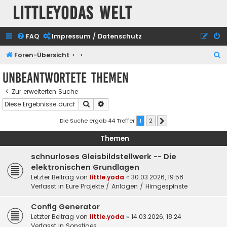
Littleyodas Welt
FAQ
Impressum / Datenschutz
S
Foren-Übersicht
u
Unbeantwortete Themen
c
Zur erweiterten Suche
h
Suche
Erweiterte Suche
e
Die Suche ergab 44 Treffer
1
2
Nächste
Themen
schnurloses Gleisbildstellwerk -- Die
elektronischen Grundlagen
Letzter Beitrag von
little.yoda
«
30.03.2026, 19:58
Verfasst in
Eure Projekte / Anlagen / Hirngespinste
Config Generator
Letzter Beitrag von
little.yoda
«
14.03.2026, 18:24
Verfasst in
Sonstiges