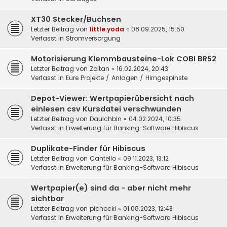
XT30 Stecker/Buchsen
Letzter Beitrag von
little.yoda
«
08.09.2025, 15:50
Verfasst in
Stromversorgung
Motorisierung Klemmbausteine-Lok COBI BR52
Letzter Beitrag von
Zoltan
«
16.02.2024, 20:43
Verfasst in
Eure Projekte / Anlagen / Hirngespinste
Depot-Viewer: Wertpapierübersicht nach
einlesen csv Kursdatei verschwunden
Letzter Beitrag von
DauIchbin
«
04.02.2024, 10:35
Verfasst in
Erweiterung für Banking-Software Hibiscus
Duplikate-Finder für Hibiscus
Letzter Beitrag von
Cantello
«
09.11.2023, 13:12
Verfasst in
Erweiterung für Banking-Software Hibiscus
Wertpapier(e) sind da - aber nicht mehr
sichtbar
Letzter Beitrag von
pichocki
«
01.08.2023, 12:43
Verfasst in
Erweiterung für Banking-Software Hibiscus