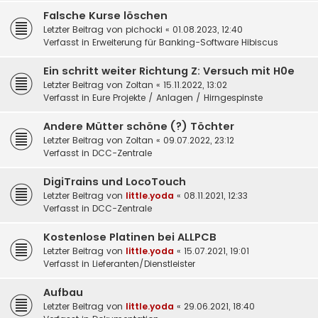
Falsche Kurse löschen
Letzter Beitrag von
pichocki
«
01.08.2023, 12:40
Verfasst in
Erweiterung für Banking-Software Hibiscus
Ein schritt weiter Richtung Z: Versuch mit H0e
Letzter Beitrag von
Zoltan
«
15.11.2022, 13:02
Verfasst in
Eure Projekte / Anlagen / Hirngespinste
Andere Mütter schöne (?) Töchter
Letzter Beitrag von
Zoltan
«
09.07.2022, 23:12
Verfasst in
DCC-Zentrale
DigiTrains und LocoTouch
Letzter Beitrag von
little.yoda
«
08.11.2021, 12:33
Verfasst in
DCC-Zentrale
Kostenlose Platinen bei ALLPCB
Letzter Beitrag von
little.yoda
«
15.07.2021, 19:01
Verfasst in
Lieferanten/Dienstleister
Aufbau
Letzter Beitrag von
little.yoda
«
29.06.2021, 18:40