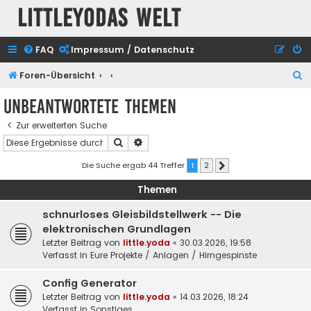
Littleyodas Welt
FAQ
Impressum / Datenschutz
S
Foren-Übersicht
u
Unbeantwortete Themen
c
Zur erweiterten Suche
h
Suche
Erweiterte Suche
e
Die Suche ergab 44 Treffer
1
2
Nächste
Themen
schnurloses Gleisbildstellwerk -- Die
elektronischen Grundlagen
Letzter Beitrag von
little.yoda
«
30.03.2026, 19:58
Verfasst in
Eure Projekte / Anlagen / Hirngespinste
Config Generator
Letzter Beitrag von
little.yoda
«
14.03.2026, 18:24
Verfasst in
Sonstiges