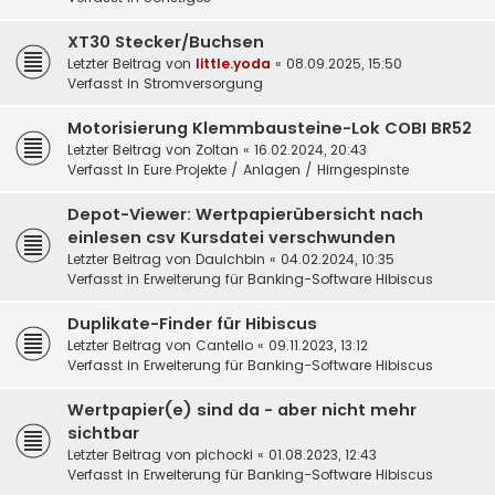
XT30 Stecker/Buchsen
Letzter Beitrag von
little.yoda
«
08.09.2025, 15:50
Verfasst in
Stromversorgung
Motorisierung Klemmbausteine-Lok COBI BR52
Letzter Beitrag von
Zoltan
«
16.02.2024, 20:43
Verfasst in
Eure Projekte / Anlagen / Hirngespinste
Depot-Viewer: Wertpapierübersicht nach
einlesen csv Kursdatei verschwunden
Letzter Beitrag von
DauIchbin
«
04.02.2024, 10:35
Verfasst in
Erweiterung für Banking-Software Hibiscus
Duplikate-Finder für Hibiscus
Letzter Beitrag von
Cantello
«
09.11.2023, 13:12
Verfasst in
Erweiterung für Banking-Software Hibiscus
Wertpapier(e) sind da - aber nicht mehr
sichtbar
Letzter Beitrag von
pichocki
«
01.08.2023, 12:43
Verfasst in
Erweiterung für Banking-Software Hibiscus