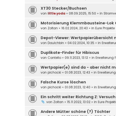
XT30 Stecker/Buchsen
von
little.yoda
»
08.09.2025, 15:50
» in
Stromv
Motorisierung Klemmbausteine-Lok 
von
Zoltan
»
16.02.2024, 20:43
» in
Eure Projekte
Depot-Viewer: Wertpapierübersicht 
von
DauIchbin
»
04.02.2024, 10:35
» in
Erweiter
Duplikate-Finder für Hibiscus
von
Cantello
»
09.11.2023, 13:12
» in
Erweiterung 
Wertpapier(e) sind da - aber nicht m
von
pichocki
»
01.08.2023, 12:43
» in
Erweiterung
Falsche Kurse löschen
von
pichocki
»
01.08.2023, 12:40
» in
Erweiterun
Ein schritt weiter Richtung Z: Versuc
von
Zoltan
»
15.11.2022, 13:02
» in
Eure Projek
Andere Mütter schöne (?) Töchter