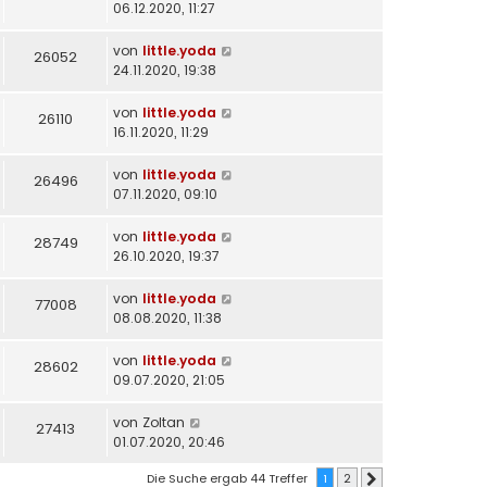
06.12.2020, 11:27
von
little.yoda
26052
24.11.2020, 19:38
von
little.yoda
26110
16.11.2020, 11:29
von
little.yoda
26496
07.11.2020, 09:10
von
little.yoda
28749
26.10.2020, 19:37
von
little.yoda
77008
08.08.2020, 11:38
von
little.yoda
28602
09.07.2020, 21:05
von
Zoltan
27413
01.07.2020, 20:46
Die Suche ergab 44 Treffer
1
2
Nächste