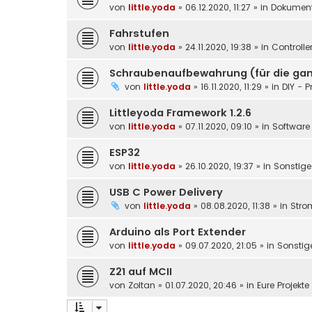
von
little.yoda
»
06.12.2020, 11:27
» in
Dokument
Fahrstufen
von
little.yoda
»
24.11.2020, 19:38
» in
Controlle
Schraubenaufbewahrung (für die gan
von
little.yoda
»
16.11.2020, 11:29
» in
DIY - P
Littleyoda Framework 1.2.6
von
little.yoda
»
07.11.2020, 09:10
» in
Software 
ESP32
von
little.yoda
»
26.10.2020, 19:37
» in
Sonstige
USB C Power Delivery
von
little.yoda
»
08.08.2020, 11:38
» in
Stro
Arduino als Port Extender
von
little.yoda
»
09.07.2020, 21:05
» in
Sonstig
Z21 auf MCII
von
Zoltan
»
01.07.2020, 20:46
» in
Eure Projekt