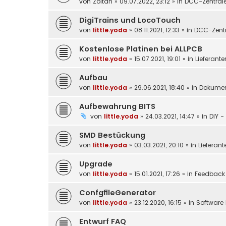
von
Zoltan
»
09.07.2022, 23:12
» in
DCC-Zentral
DigiTrains und LocoTouch
von
little.yoda
»
08.11.2021, 12:33
» in
DCC-Zentr
Kostenlose Platinen bei ALLPCB
von
little.yoda
»
15.07.2021, 19:01
» in
Lieferante
Aufbau
von
little.yoda
»
29.06.2021, 18:40
» in
Dokumen
Aufbewahrung BITS
von
little.yoda
»
24.03.2021, 14:47
» in
DIY -
SMD Bestückung
von
little.yoda
»
03.03.2021, 20:10
» in
Lieferant
Upgrade
von
little.yoda
»
15.01.2021, 17:26
» in
Feedback
ConfgfileGenerator
von
little.yoda
»
23.12.2020, 16:15
» in
Software 
Entwurf FAQ