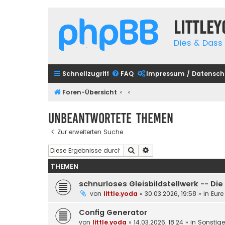
Little
Dies & Dass 
Schnellzugriff
FAQ
Impressum / Datensch
Foren-Übersicht
Unbeantwortete Themen
Zur erweiterten Suche
Suche
Erweiterte Suche
THEMEN
schnurloses Gleisbildstellwerk -- Di
von
little.yoda
»
30.03.2026, 19:58
» in
Eure
Config Generator
von
little.yoda
»
14.03.2026, 18:24
» in
Sonstig