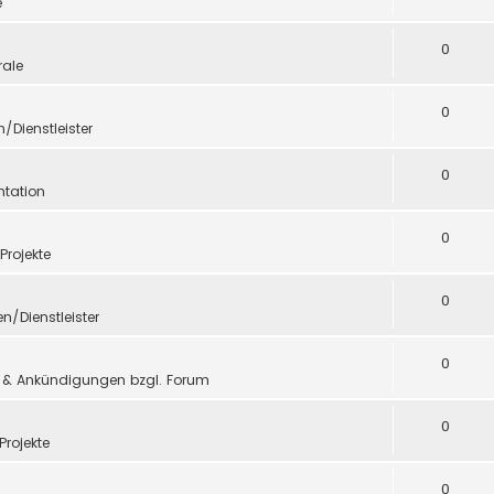
e
0
ale
0
n/Dienstleister
0
tation
0
 Projekte
0
en/Dienstleister
0
 & Ankündigungen bzgl. Forum
0
Projekte
0