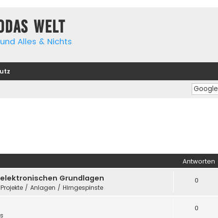
yodas Welt
und Alles & Nichts
utz
Antworten
e elektronischen Grundlagen
0
 Projekte / Anlagen / Hirngespinste
0
es