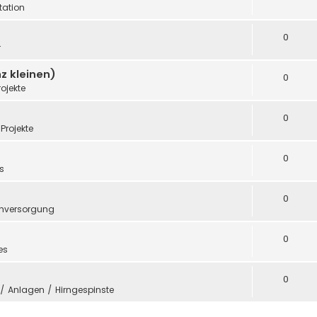
ation
0
r
z kleinen)
0
rojekte
0
Projekte
0
s
0
mversorgung
0
es
0
e / Anlagen / Hirngespinste