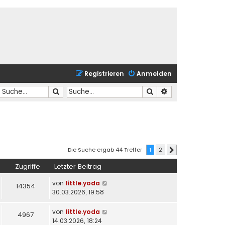
Registrieren
Anmelden
Suche
Suche
Erweiterte Suche
Die Suche ergab 44 Treffer
1
2
Nächste
Zugriffe
Letzter Beitrag
von
little.yoda
14354
30.03.2026, 19:58
von
little.yoda
4967
14.03.2026, 18:24