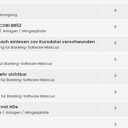
0
ersorgung
COBI BR52
0
 / Anlagen / Hirngespinste
nach einlesen csv Kursdatei verschwunden
0
ung für Banking-Software Hibiscus
0
für Banking-Software Hibiscus
ehr sichtbar
0
 für Banking-Software Hibiscus
0
g für Banking-Software Hibiscus
h mit H0e
0
te / Anlagen / Hirngespinste
0